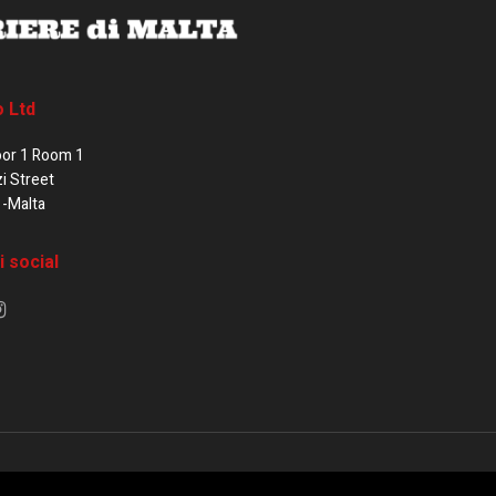
o Ltd
oor 1 Room 1
zi Street
1-Malta
i social
e di Malta / Fortissimo Ltd