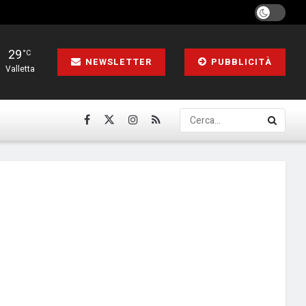
29
°C
NEWSLETTER
PUBBLICITÀ
Valletta