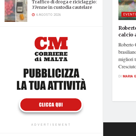
Traffico di droga e riciclaggio:
37enne in custodia cautelare
EVENT
6 AGOSTO 2026
Roberto
calcio 
Roberto C
brasilian
migliori t
Cresciuto 
DI
MARIA 
ADVERTISEMENT