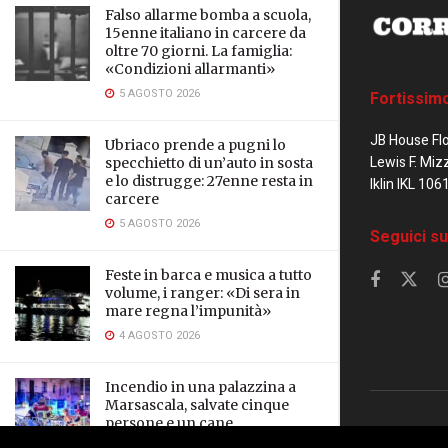
Falso allarme bomba a scuola,
15enne italiano in carcere da
oltre 70 giorni. La famiglia:
«Condizioni allarmanti»
5 AGOSTO 2026
Fortissim
JB House Fl
Ubriaco prende a pugni lo
Lewis F. Miz
specchietto di un’auto in sosta
e lo distrugge: 27enne resta in
Iklin IKL 106
carcere
5 AGOSTO 2026
Seguici su
Feste in barca e musica a tutto
volume, i ranger: «Di sera in
mare regna l’impunità»
4 AGOSTO 2026
Incendio in una palazzina a
Marsascala, salvate cinque
persone e un cane
© 2023 Corrier
3 AGOSTO 2026