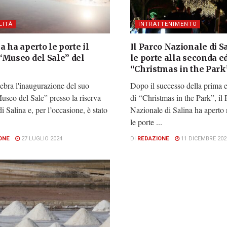
LITÀ
INTRATTENIMENTO
a ha aperto le porte il
Il Parco Nazionale di S
“Museo del Sale” del
le porte alla seconda e
“Christmas in the Park
ebra l'inaugurazione del suo
Dopo il successo della prima 
seo del Sale” presso la riserva
di “Christmas in the Park”, il 
di Salina e, per l’occasione, è stato
Nazionale di Salina ha apert
le porte ...
ONE
27 LUGLIO 2024
DI
REDAZIONE
11 DICEMBRE 202