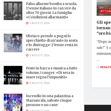
Falso allarme bomba a scuola,
15enne italiano in carcere da
ATTUA
oltre 70 giorni. La famiglia:
«Condizioni allarmanti»
Gli spe
5 AGOSTO 2026
tornano
“oro b
Ubriaco prende a pugni lo
specchietto di un’auto in sosta
“Dopo mol
e lo distrugge: 27enne resta in
sale!” è 
carcere
entusiasm
5 AGOSTO 2026
...
DI
REDAZI
Feste in barca e musica a tutto
volume, i ranger: «Di sera in
mare regna l’impunità»
4 AGOSTO 2026
Incendio in una palazzina a
Marsascala, salvate cinque
persone e un cane
3 AGOSTO 2026