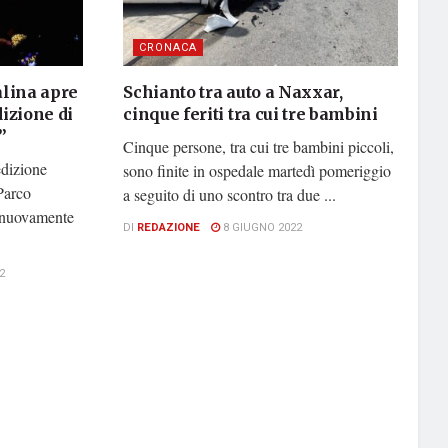
CRONACA
alina apre
Schianto tra auto a Naxxar,
dizione di
cinque feriti tra cui tre bambini
”
Cinque persone, tra cui tre bambini piccoli,
edizione
sono finite in ospedale martedì pomeriggio
Parco
a seguito di uno scontro tra due ...
o nuovamente
DI
REDAZIONE
8 GIUGNO 2022
2