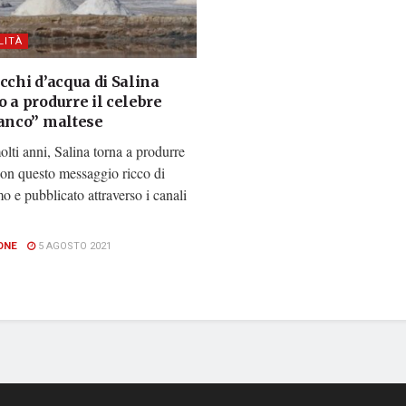
LITÀ
cchi d’acqua di Salina
 a produrre il celebre
ianco” maltese
ti anni, Salina torna a produrre
con questo messaggio ricco di
o e pubblicato attraverso i canali
ONE
5 AGOSTO 2021