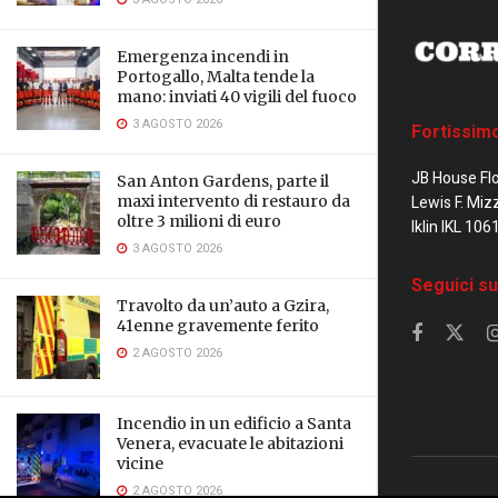
Emergenza incendi in
Portogallo, Malta tende la
mano: inviati 40 vigili del fuoco
3 AGOSTO 2026
Fortissim
JB House Fl
San Anton Gardens, parte il
Lewis F. Miz
maxi intervento di restauro da
oltre 3 milioni di euro
Iklin IKL 106
3 AGOSTO 2026
Seguici su
Travolto da un’auto a Gzira,
41enne gravemente ferito
2 AGOSTO 2026
Incendio in un edificio a Santa
Venera, evacuate le abitazioni
vicine
2 AGOSTO 2026