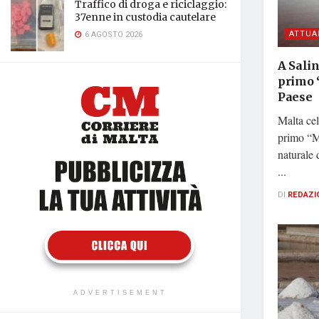
Traffico di droga e riciclaggio:
37enne in custodia cautelare
ATTUA
6 AGOSTO 2026
A Salin
primo 
Paese
Malta cel
primo “Mu
naturale 
...
DI
REDAZI
ADVERTISEMENT