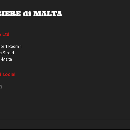
o Ltd
oor 1 Room 1
zi Street
1-Malta
i social