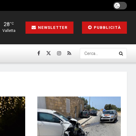
28
°C
NEWSLETTER
PUBBLICITÀ
Valletta