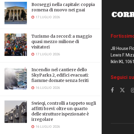
Borseggi nella capitale: coppia
romena di nuovo nei guai
17 LUGLIO 2026
Fortissim
Turismo da record: a maggio
quasi mezzo milione di
visitatori
JB House Fl
17 LUGLIO 2026
Lewis F. Miz
Iklin IKL 106
Incendio nel cantiere dello
SkyParks 2, edifici evacuati:
Seguici su
fiamme domate senza feriti
16 LUGLIO 2026
Swieqi, controlli a tappeto sugli
affitti brevi: oltre un quarto
delle strutture ispezionate è
irregolare
16 LUGLIO 2026