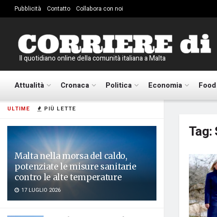
Pubblicità
Contatto
Collabora con noi
Il quotidiano online della comunità italiana a Malta
Attualità
Cronaca
Politica
Economia
Food
ULTIME
PIÙ LETTE
Tag:
Malta nella morsa del caldo,
potenziate le misure sanitarie
contro le alte temperature
17 LUGLIO 2026