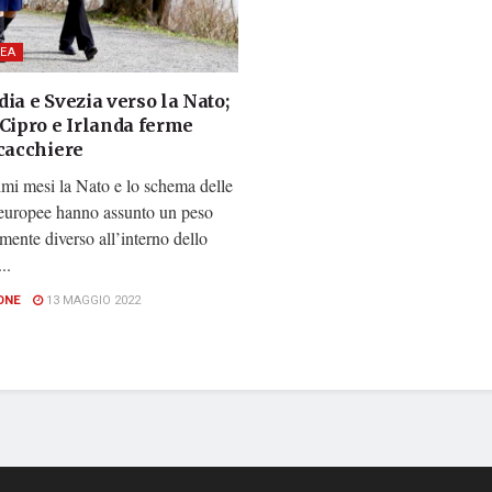
EA
ia e Svezia verso la Nato;
 Cipro e Irlanda ferme
scacchiere
imi mesi la Nato e lo schema delle
 europee hanno assunto un peso
ente diverso all’interno dello
..
ONE
13 MAGGIO 2022