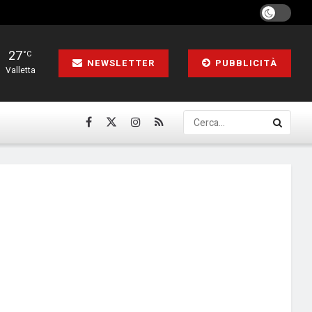
27
°C
NEWSLETTER
PUBBLICITÀ
Valletta