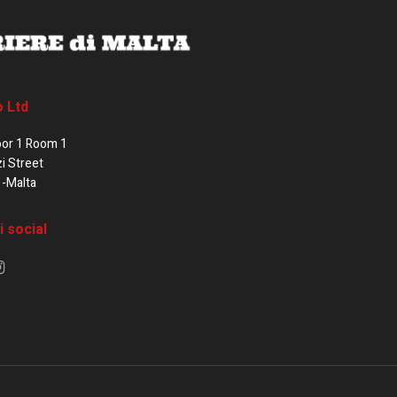
o Ltd
oor 1 Room 1
zi Street
1-Malta
i social