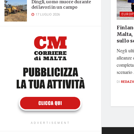
Dingli, uomo muore durante
dei lavori in un campo
EUROP
17 LUGLIO 2026
Finland
Malta,
sullo 
Negli ult
alleanze
completam
scenario .
DI
REDAZI
ADVERTISEMENT