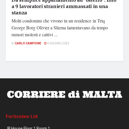
Da semplice appartamento ad “ostello”: fino
a 9 lavoratori stranieri ammassati in una
stanza
Molti condomini che vivono in un residence in Triq
George Borg Olivier a Sliema lamentavano da tempo
rumori molesti e cattivi ...
DI
CARLO CAMPIONE
4 GIUGNO 2023
Fortissimo Ltd
JB House Floor 1 Room 1