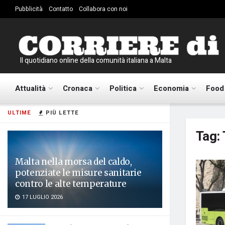
Pubblicità
Contatto
Collabora con noi
Il quotidiano online della comunità italiana a Malta
Attualità
Cronaca
Politica
Economia
Food
ULTIME
PIÙ LETTE
Tag:
Malta nella morsa del caldo,
potenziate le misure sanitarie
contro le alte temperature
17 LUGLIO 2026