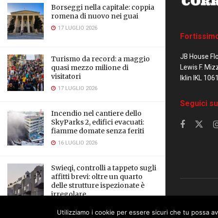
Borseggi nella capitale: coppia
romena di nuovo nei guai
17 LUGLIO 2026
Fortissim
JB House Fl
Turismo da record: a maggio
Lewis F. Miz
quasi mezzo milione di
visitatori
Iklin IKL 106
17 LUGLIO 2026
Seguici su
Incendio nel cantiere dello
SkyParks 2, edifici evacuati:
fiamme domate senza feriti
16 LUGLIO 2026
Swieqi, controlli a tappeto sugli
affitti brevi: oltre un quarto
delle strutture ispezionate è
irregolare
© 2023 Corrier
16 LUGLIO 2026
Utilizziamo i cookie per essere sicuri che tu possa av
This website uses cookies. By continuing to