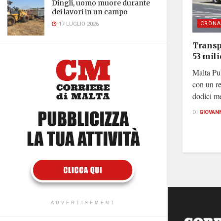
Dingli, uomo muore durante
dei lavori in un campo
CRONA
17 LUGLIO 2026
Transpo
53 mili
Malta Pub
con un re
dodici mes
DI
GIOVAN
ADVERTISEMENT