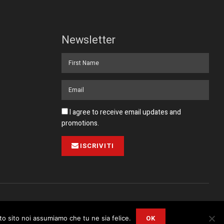
Newsletter
I agree to receive email updates and
promotions.
ISCRIVITI
Pubblicità
Collabora con noi
Contatto
Privacy Policy
OK
sto sito noi assumiamo che tu ne sia felice.
r
Privacy and Cookie Policy
.
I Agree