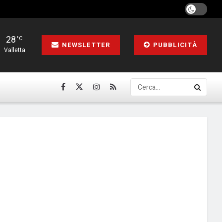
28
°C
NEWSLETTER
PUBBLICITÀ
Valletta