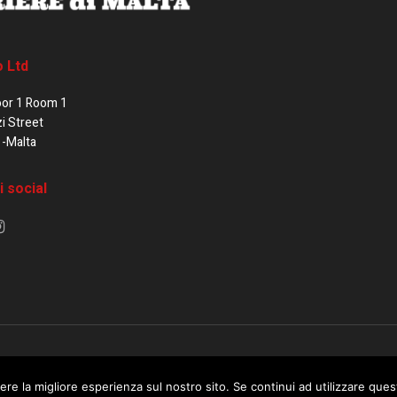
o Ltd
oor 1 Room 1
zi Street
1-Malta
i social
e di Malta / Fortissimo Ltd
ere la migliore esperienza sul nostro sito. Se continui ad utilizzare que
 use this website you are giving consent to cookies being used. Visit ou