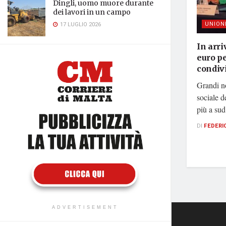
Dingli, uomo muore durante
dei lavori in un campo
UNION
17 LUGLIO 2026
In arri
euro pe
condivi
Grandi no
sociale d
più a sud 
DI
FEDERI
ADVERTISEMENT