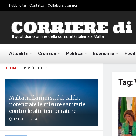
Pubblicità
Contatto
Collabora con noi
Il quotidiano online della comunità italiana a Malta
Attualità
Cronaca
Politica
Economia
Food
ULTIME
PIÙ LETTE
Tag:
Malta nella morsa del caldo,
potenziate le misure sanitarie
contro le alte temperature
17 LUGLIO 2026