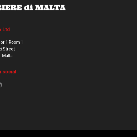
o Ltd
oor 1 Room 1
zi Street
1-Malta
i social
e di Malta / Fortissimo Ltd