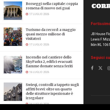
Borseggi nella capitale: coppia
romena di nuovo nei guai
17 LUGLIO 2026
Fortissim
Turismo da record: a maggio
JB House Fl
quasi mezzo milione di
visitatori
Lewis F. Miz
Iklin IKL 106
17 LUGLIO 2026
Seguici su
Incendio nel cantiere dello
SkyParks 2, edifici evacuati:
fiamme domate senza feriti
16 LUGLIO 2026
Swieqi, controlli a tappeto sugli
affitti brevi: oltre un quarto
delle strutture ispezionate è
irregolare
16 LUGLIO 2026
© 2023 Corrier