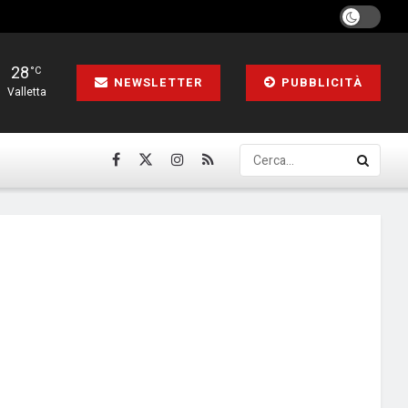
28
°C
NEWSLETTER
PUBBLICITÀ
Valletta