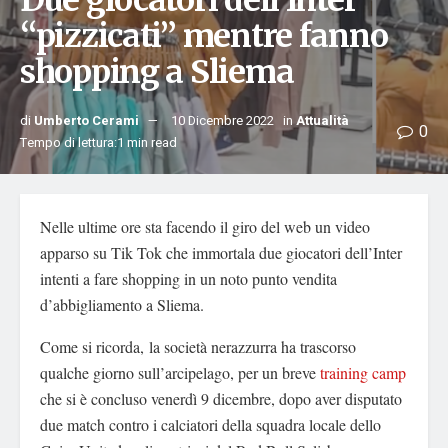
Due giocatori dell’Inter
“pizzicati” mentre fanno
shopping a Sliema
di
Umberto Cerami
10 Dicembre 2022
in
Attualità
0
Tempo di lettura:1 min read
Nelle ultime ore sta facendo il giro del web un video
apparso su Tik Tok che immortala due giocatori dell’Inter
intenti a fare shopping in un noto punto vendita
d’abbigliamento a Sliema.
Come si ricorda, la società nerazzurra ha trascorso
qualche giorno sull’arcipelago, per un breve
training camp
che si è concluso venerdì 9 dicembre, dopo aver disputato
due match contro i calciatori della squadra locale dello