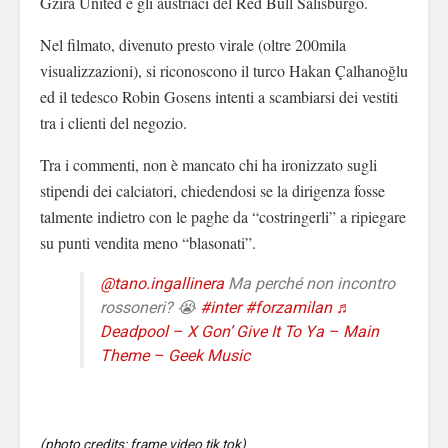
Gzira United e gli austriaci del Red Bull Salisburgo.
Nel filmato, divenuto presto virale (oltre 200mila
visualizzazioni), si riconoscono il turco Hakan Çalhanoğlu
ed il tedesco Robin Gosens intenti a scambiarsi dei vestiti
tra i clienti del negozio.
Tra i commenti, non è mancato chi ha ironizzato sugli
stipendi dei calciatori, chiedendosi se la dirigenza fosse
talmente indietro con le paghe da “costringerli” a ripiegare
su punti vendita meno “blasonati”.
@tano.ingallinera
Ma perché non incontro
rossoneri? 😭
#inter
#forzamilan
♬
Deadpool – X Gon’ Give It To Ya – Main
Theme – Geek Music
(photo credits: frame video tik tok)