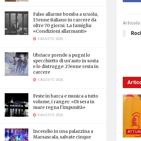
Falso allarme bomba a scuola,
15enne italiano in carcere da
Articolo
oltre 70 giorni. La famiglia:
«Condizioni allarmanti»
Rock
5 AGOSTO 2026
Ubriaco prende a pugni lo
specchietto di un’auto in sosta
e lo distrugge: 27enne resta in
carcere
5 AGOSTO 2026
Artico
Feste in barca e musica a tutto
volume, i ranger: «Di sera in
mare regna l’impunità»
4 AGOSTO 2026
Incendio in una palazzina a
ATTUA
Marsascala, salvate cinque