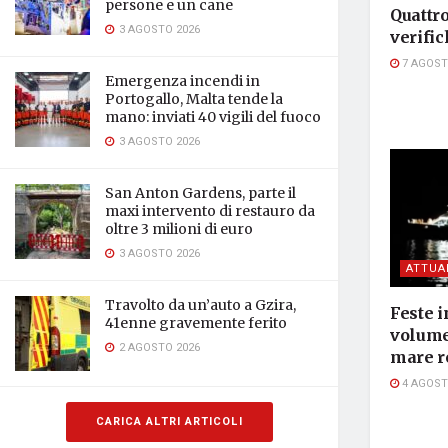
persone e un cane
Quattro
3 AGOSTO 2026
verific
7 AGOST
Emergenza incendi in
Portogallo, Malta tende la
mano: inviati 40 vigili del fuoco
3 AGOSTO 2026
San Anton Gardens, parte il
maxi intervento di restauro da
oltre 3 milioni di euro
3 AGOSTO 2026
ATTUA
Travolto da un’auto a Gzira,
Feste i
41enne gravemente ferito
volume,
2 AGOSTO 2026
mare r
4 AGOST
CARICA ALTRI ARTICOLI