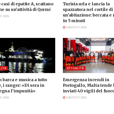
 casi di epatite A, scattano
Turista urla e lancia la
he su un’attività di Qormi
spazzatura nel cortile di
un’abitazione: beccata e
O 2026
in 5 minuti
6 AGOSTO 2026
LITÀ
ATTUALITÀ
n barca e musica a tutto
Emergenza incendi in
 i ranger: «Di sera in
Portogallo, Malta tende
egna l’impunità»
inviati 40 vigili del fuoc
O 2026
3 AGOSTO 2026