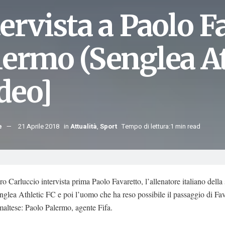
ervista a Paolo F
lermo (Senglea At
deo]
e
21 Aprile 2018
in
Attualità
,
Sport
Tempo di lettura:1 min read
o Carluccio intervista prima Paolo Favaretto, l’allenatore italiano della
nglea Athletic FC e poi l’uomo che ha reso possibile il passaggio di Fav
altese: Paolo Palermo, agente Fifa.