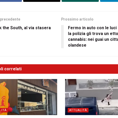
 precedente
Prossimo articolo
 the South, al via stasera
Fermo in auto con le luci
la polizia gli trova un etto
cannabis: nei guai un citt
olandese
li correlati
LITÀ
ATTUALITÀ