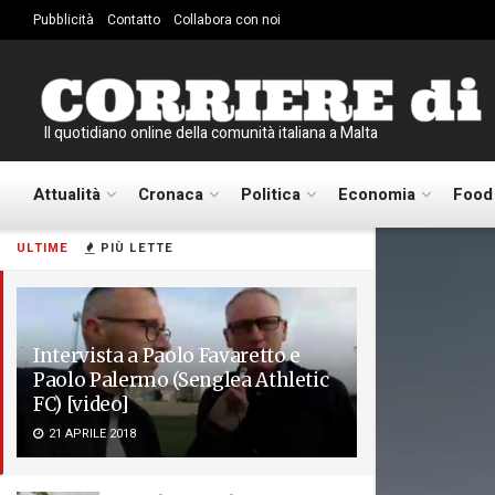
Pubblicità
Contatto
Collabora con noi
Il quotidiano online della comunità italiana a Malta
Attualità
Cronaca
Politica
Economia
Food
ULTIME
PIÙ LETTE
Intervista a Paolo Favaretto e
Paolo Palermo (Senglea Athletic
FC) [video]
21 APRILE 2018