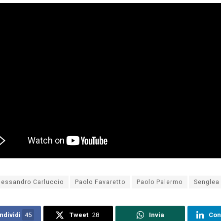
lessandro Carluccio
Paolo Favaretto
Paolo Palermo
Senglea 
ndividi
45
Tweet
28
Invia
Con