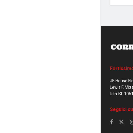
Fortissim
JB House Fl
Lewis F. Miz
Iklin IKL 106
Seguici su