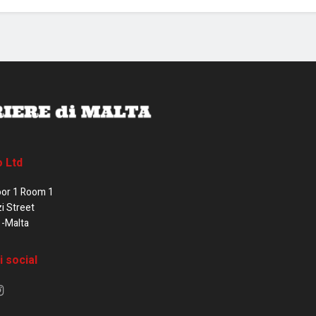
o Ltd
oor 1 Room 1
zi Street
1-Malta
i social