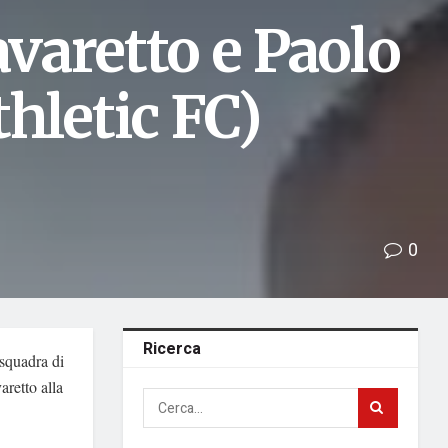
avaretto e Paolo
hletic FC)
0
Ricerca
 squadra di
aretto alla