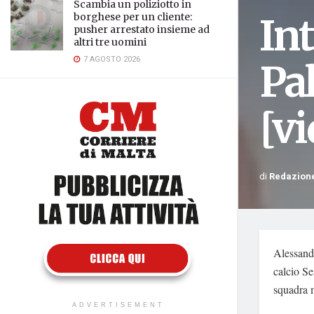
Scambia un poliziotto in
Int
borghese per un cliente:
pusher arrestato insieme ad
altri tre uomini
7 AGOSTO 2026
Pa
[vi
di
Redazion
Alessandr
calcio Se
squadra m
ADVERTISEMENT