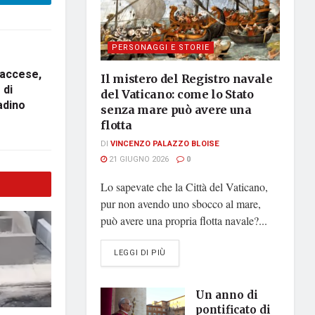
PERSONAGGI E STORIE
 accese,
Il mistero del Registro navale
 di
del Vaticano: come lo Stato
adino
senza mare può avere una
flotta
DI
VINCENZO PALAZZO BLOISE
21 GIUGNO 2026
0
Lo sapevate che la Città del Vaticano,
pur non avendo uno sbocco al mare,
può avere una propria flotta navale?...
DETAILS
LEGGI DI PIÙ
Un anno di
pontificato di