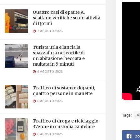
Quattro casi di epatite A,
scattano verifiche su un’attività
di Qormi
7 AGOSTO 2026
Turista urla e lancia la
spazzatura nel cortile di
un’abitazione: beccata e
multata in 5 minuti
6 AGOSTO 2026
Traffico di sostanze dopanti,
quattro persone in manette
6 AGOSTO 2026
Tags:
A
Traffico di droga e riciclaggio:
37enne in custodia cautelare
6 AGOSTO 2026
Co