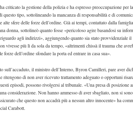
ha criticato la gestione della polizia e ha espresso preoccupazione per l
 di questo tipo, sottolineando la mancanza di responsabilità e di comuni
le alte sfere delle forze dell’ordine. Già ai tempi, contattato dalla famigli
ana donna, sottolineò quanto fosse «pericoloso agire basandosi su infor
 riguardo agli indirizzi», aggiungendo quanto sia stato provvidenziale il 
n vivesse più lì da sola da tempo, «altrimenti chissà il trauma che avre
e forze dell’ordine sfondare la porta ed entrare in casa sua».
to sull’accaduto, il ministro dell’Interno, Byron Camilleri, pare aver dic
e ritengono di non aver ricevuto trattamento adeguato o opportuni risar
uesti episodi, possono rivolgersi al tribunale. «Una presa di posizione a
cuna considerazione. Non hanno ammesso di aver sbagliato, non si sono 
ssicurato che questo non accadrà più a nessun altro innocente» ha com
cial Carabott.