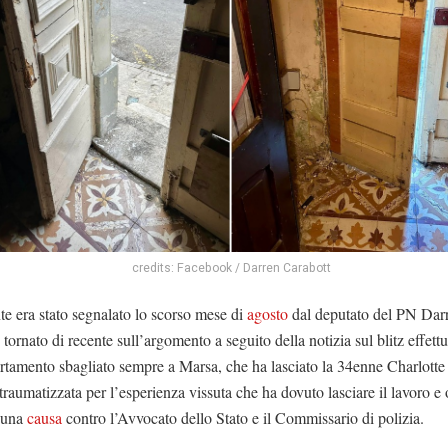
credits: Facebook / Darren Carabott
te era stato segnalato lo scorso mese di
agosto
dal deputato del PN Dar
 tornato di recente sull’argomento a seguito della notizia sul blitz effett
rtamento sbagliato sempre a Marsa, che ha lasciato la 34enne Charlott
traumatizzata per l’esperienza vissuta che ha dovuto lasciare il lavoro e 
o una
causa
contro l’Avvocato dello Stato e il Commissario di polizia.