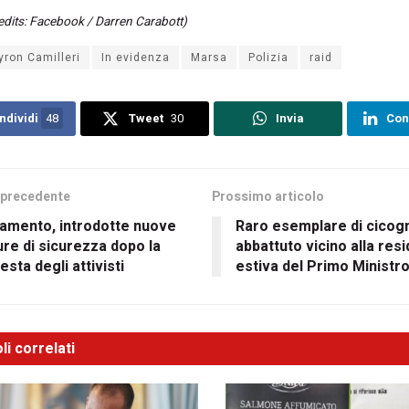
edits: Facebook / Darren Carabott)
yron Camilleri
In evidenza
Marsa
Polizia
raid
ndividi
48
Tweet
30
Invia
Con
 precedente
Prossimo articolo
lamento, introdotte nuove
Raro esemplare di cicog
re di sicurezza dopo la
abbattuto vicino alla res
esta degli attivisti
estiva del Primo Ministr
li correlati