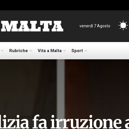
venerdì 7 Agosto
Rubriche
Vita a Malta
Sport
izia fa irruzione 