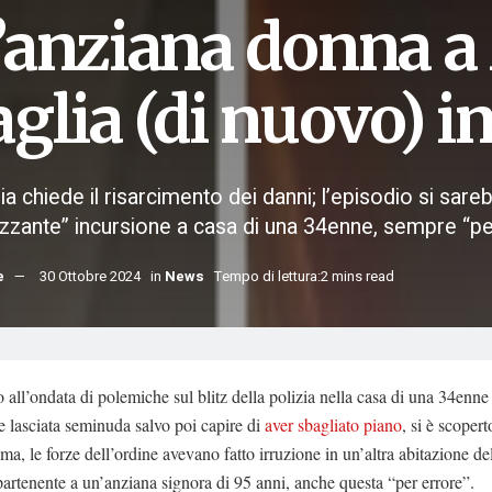
’anziana donna a
glia (di nuovo) i
ia chiede il risarcimento dei danni; l’episodio si sare
izzante” incursione a casa di una 34enne, sempre “pe
e
30 Ottobre 2024
in
News
Tempo di lettura:2 mins read
o all’ondata di polemiche sul blitz della polizia nella casa di una 34enne
 e lasciata seminuda salvo poi capire di
aver sbagliato piano
, si è scoper
ima, le forze dell’ordine avevano fatto irruzione in un’altra abitazione del
artenente a un’anziana signora di 95 anni, anche questa “per errore”.