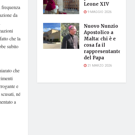
Leone XIV
a frequenza
9 MAGGIO 2026
cazione da
a
Nuovo Nunzio
mazioni
Apostolico a
fatto che la
Malta: chi è e
cosa fa il
bbe subito
rappresentante
del Papa
21 MARZO 2026
hiarato che
cimenti
rrogante e
scusati, né
mentato a