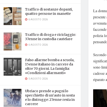
Traffico di sostanze dopanti,
La donna,
quattro persone in manette
presente 
6 AGOSTO 2026
avvenuta 
faccende 
Traffico di droga e riciclaggio:
polizia l
37enne in custodia cautelare
pensando 
6 AGOSTO 2026
Secondo q
Falso allarme bomba a scuola,
significat
15enne italiano in carcere da
sono limi
oltre 70 giorni. La famiglia:
cadesse a
«Condizioni allarmanti»
5 AGOSTO 2026
riparato 
Ubriaco prende a pugni lo
specchietto di un’auto in sosta
e lo distrugge: 27enne resta in
carcere