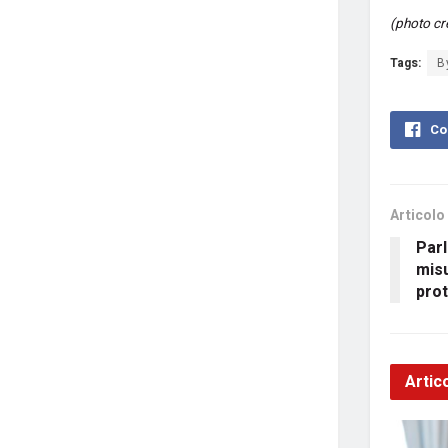
(photo cr
Tags:
B
Co
Articolo
Par
misu
prot
Artico