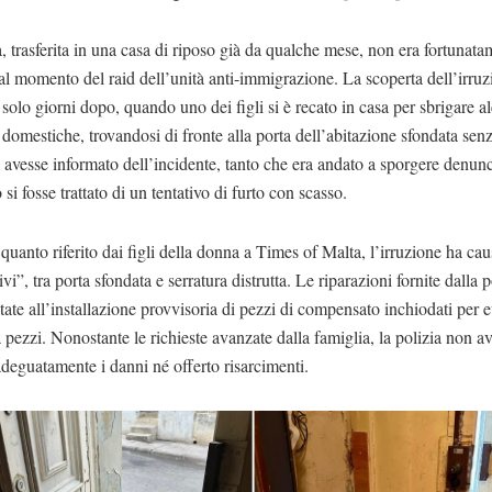
 trasferita in una casa di riposo già da qualche mese, non era fortunata
al momento del raid dell’unità anti-immigrazione. La scoperta dell’irruz
solo giorni dopo, quando uno dei figli si è recato in casa per sbrigare a
domestiche, trovandosi di fronte alla porta dell’abitazione sfondata senz
o avesse informato dell’incidente, tanto che era andato a sporgere denun
si fosse trattato di un tentativo di furto con scasso.
uanto riferito dai figli della donna a Times of Malta, l’irruzione ha ca
ivi”, tra porta sfondata e serratura distrutta. Le riparazioni fornite dalla p
tate all’installazione provvisoria di pezzi di compensato inchiodati per e
 pezzi. Nonostante le richieste avanzate dalla famiglia, la polizia non a
adeguatamente i danni né offerto risarcimenti.