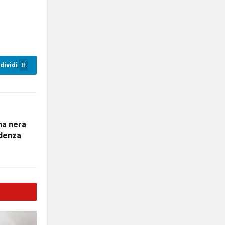
dividi
8
na nera
idenza
o