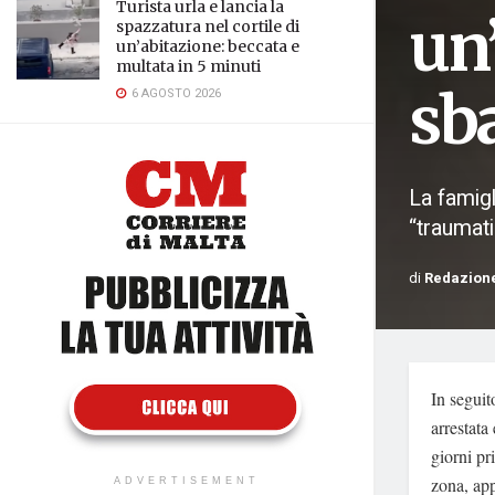
Turista urla e lancia la
un
spazzatura nel cortile di
un’abitazione: beccata e
multata in 5 minuti
sba
6 AGOSTO 2026
La famigl
“traumat
di
Redazion
In seguit
arrestata
giorni pr
zona, app
ADVERTISEMENT