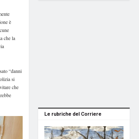
mente
ione è
lcune
a che la
cia
usato “danni
olizia si
vitare che
vrebbe
Le rubriche del Corriere