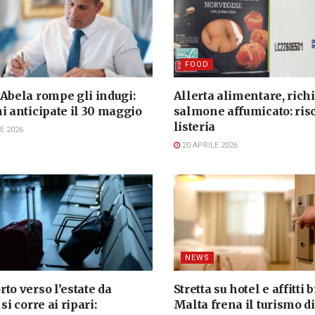
FOOD
 Abela rompe gli indugi:
Allerta alimentare, ric
i anticipate il 30 maggio
salmone affumicato: ris
listeria
E 2026
20 APRILE 2026
NEWS
to verso l’estate da
Stretta su hotel e affitti b
si corre ai ripari:
Malta frena il turismo d