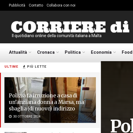
Pubblicità
Contatto
Collabora con noi
Il quotidiano online della comunità italiana a Malta
Attualità
Cronaca
Politica
Economia
Food
ULTIME
PIÙ LETTE
Polizia fa irruzione a casa di
un’anziana donna a Marsa, ma
sbaglia (di nuovo) indirizzo
30 OTTOBRE 2024
Pol