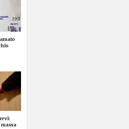
hiamato
chio
revi:
i massa