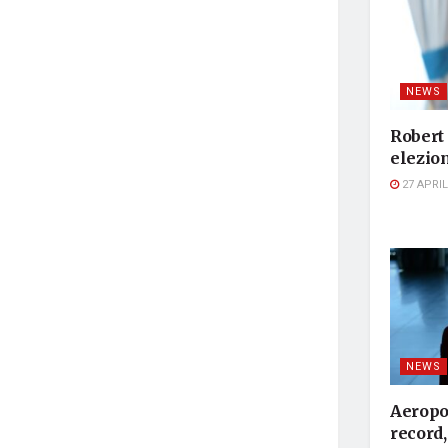
NEWS
Robert
elezion
27 APRIL
NEWS
Aeropor
record, 