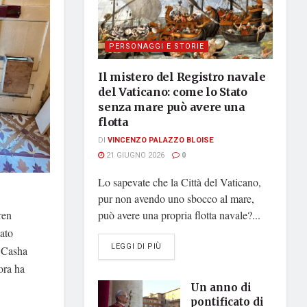
PERSONAGGI E STORIE
Il mistero del Registro navale
del Vaticano: come lo Stato
senza mare può avere una
flotta
DI
VINCENZO PALAZZO BLOISE
21 GIUGNO 2026
0
Lo sapevate che la Città del Vaticano,
pur non avendo uno sbocco al mare,
ren
può avere una propria flotta navale?...
uato
DETAILS
LEGGI DI PIÙ
e Casha
ora ha
Un anno di
pontificato di