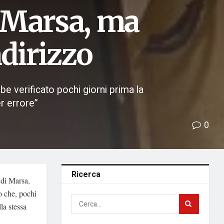
 Marsa, ma
ndirizzo
bbe verificato pochi giorni prima la
r errore”
0
Ricerca
 di Marsa,
to che, pochi
la stessa