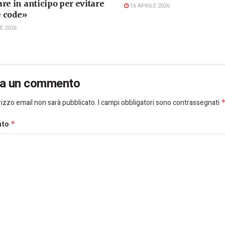
re in anticipo per evitare
16 APRILE 2026
 code»
E 2026
ia un commento
dirizzo email non sarà pubblicato.
I campi obbligatori sono contrassegnati
nto
*