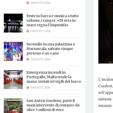
5 AGOSTO 2026
Feste in barca e musica a tutto
volume, i ranger: «Di sera in
mare regna l’impunità»
4 AGOSTO 2026
Incendio in una palazzina a
Marsascala, salvate cinque
persone e un cane
3 AGOSTO 2026
Emergenza incendi in
Portogallo, Malta tende la
L’inciden
mano: inviati 40 vigili del fuoco
Carabott,
3 AGOSTO 2026
nell’appa
talmente 
San Anton Gardens, parte il
intentat
maxi intervento di restauro da
oltre 3 milioni di euro