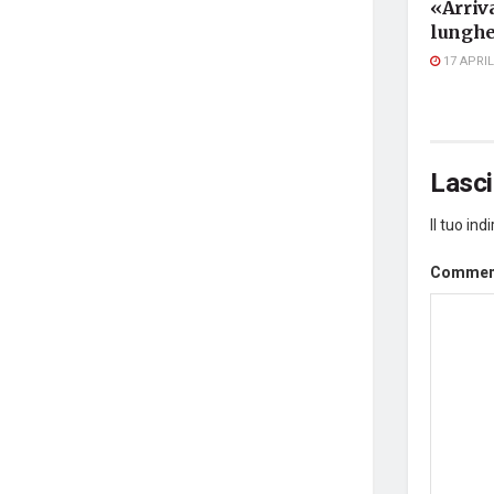
«Arriva
lunghe
17 APRIL
Lasc
Il tuo in
Comme