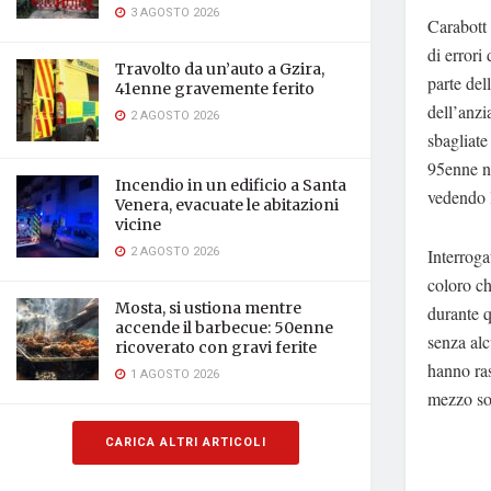
3 AGOSTO 2026
Carabott 
di errori
Travolto da un’auto a Gzira,
parte del
41enne gravemente ferito
dell’anzi
2 AGOSTO 2026
sbagliate
95enne no
Incendio in un edificio a Santa
vedendo l
Venera, evacuate le abitazioni
vicine
2 AGOSTO 2026
Interroga
coloro ch
Mosta, si ustiona mentre
durante q
accende il barbecue: 50enne
senza al
ricoverato con gravi ferite
hanno ra
1 AGOSTO 2026
mezzo so
CARICA ALTRI ARTICOLI