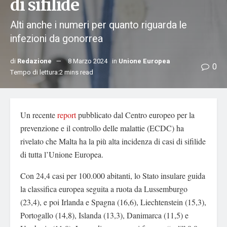
di sifilide
Alti anche i numeri per quanto riguarda le
infezioni da gonorrea
di
Redazione
8 Marzo 2024
in
Unione Europea
0
Tempo di lettura:2 mins read
Un recente
report
pubblicato dal Centro europeo per la
prevenzione e il controllo delle malattie (ECDC) ha
rivelato che Malta ha la più alta incidenza di casi di sifilide
di tutta l’Unione Europea.
Con 24,4 casi per 100.000 abitanti, lo Stato insulare guida
la classifica europea seguita a ruota da Lussemburgo
(23,4), e poi Irlanda e Spagna (16,6), Liechtenstein (15,3),
Portogallo (14,8), Islanda (13,3), Danimarca (11,5) e