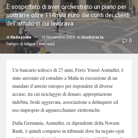
È sospettato di aver orchestrato un piano per
sottrarre oltre 114mila euro dai conti dei clienti
dell’istituto in cui lavorava
di
Redazione
12 Novembre 2025
in
Giudiziaria
0
Tempo di lettura:1 min read
Un bancario tedesco di 27 anni, Feres Yousri Aumuller, è
stato arrestato ed estradato a Malta in esecuzione di un
mandato d’arresto europeo per rispondere di diverse
accuse, tra cui riciclaggio di denaro, appropriazione
indebita, frode aggravata, associazione a delinquere ed
uso improprio di apparecchiature elettroniche.
Dalla Germania, Aumuller, ex dipendente della Novum
Bank, è quindi comparso in tribunale dove ha negato ogni