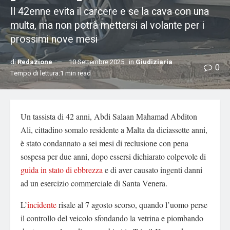
Il 42enne evita il carcere e se la cava con una
multa, ma non potrà mettersi al volante per i
prossimi nove mesi
di
Redazione
10 Settembre 2025
in
Giudiziaria
0
Tempo di lettura:1 min read
Un tassista di 42 anni, Abdi Salaan Mahamad Abditon
Ali, cittadino somalo residente a Malta da diciassette anni,
è stato condannato a sei mesi di reclusione con pena
sospesa per due anni, dopo essersi dichiarato colpevole di
guida in stato di ebbrezza
e di aver causato ingenti danni
ad un esercizio commerciale di Santa Venera.
L’
incidente
risale al 7 agosto scorso, quando l’uomo perse
il controllo del veicolo sfondando la vetrina e piombando