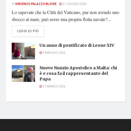
DI
VINCENZO PALAZZO BLOISE
21 GIUGNO 2026
Lo sapevate che la Città del Vaticano, pur non avendo uno
sbocco al mare, può avere una propria flotta navale?...
DETAILS
LEGGI DI PIÙ
Un anno di pontificato di Leone XIV
9 MAGGIO 2026
Nuovo Nunzio Apostolico a Malta: chi
è e cosa fa il rappresentante del
Papa
21 MARZO 2026