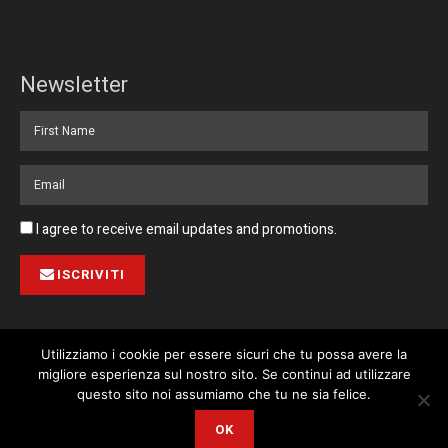
Newsletter
I agree to receive email updates and promotions.
ISCRIVITI
Utilizziamo i cookie per essere sicuri che tu possa avere la
migliore esperienza sul nostro sito. Se continui ad utilizzare
Pubblicità
Collabora con noi
Contatto
Privacy Policy
This website uses cookies. By continuing to use this website you are
questo sito noi assumiamo che tu ne sia felice.
giving consent to cookies being used. Visit our
Privacy and Cookie
© 2023 Corriere di Malta / Fortissimo Ltd
OK
Policy
.
I Agree