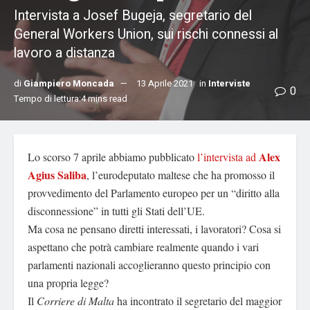
Intervista a Josef Bugeja, segretario del
General Workers Union, sui rischi connessi al
lavoro a distanza
di
Giampiero Moncada
13 Aprile 2021
in
Interviste
0
Tempo di lettura:4 mins read
Alex
Lo scorso 7 aprile abbiamo pubblicato
l’intervista ad
Agius Saliba
, l’eurodeputato maltese che ha promosso il
provvedimento del Parlamento europeo per un “diritto alla
disconnessione” in tutti gli Stati dell’UE.
Ma cosa ne pensano diretti interessati, i lavoratori? Cosa si
aspettano che potrà cambiare realmente quando i vari
parlamenti nazionali accoglieranno questo principio con
una propria legge?
Il
Corriere di Malta
ha incontrato il segretario del maggior