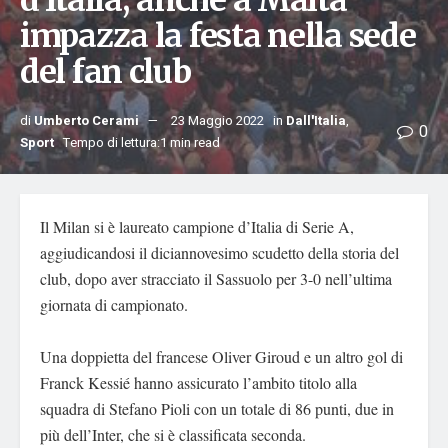
d’Italia; anche a Malta
impazza la festa nella sede
del fan club
di
Umberto Cerami
23 Maggio 2022
in
Dall'Italia
,
0
Sport
Tempo di lettura:1 min read
Il Milan si è laureato campione d’Italia di Serie A,
aggiudicandosi il diciannovesimo scudetto della storia del
club, dopo aver stracciato il Sassuolo per 3-0 nell’ultima
giornata di campionato.
Una doppietta del francese Oliver Giroud e un altro gol di
Franck Kessié hanno assicurato l’ambito titolo alla
squadra di Stefano Pioli con un totale di 86 punti, due in
più dell’Inter, che si è classificata seconda.