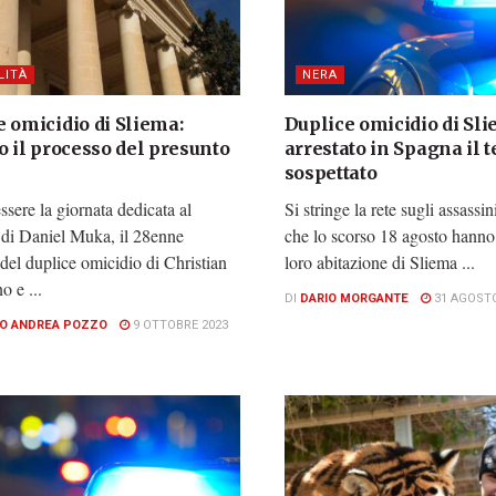
LITÀ
NERA
 omicidio di Sliema:
Duplice omicidio di Sli
o il processo del presunto
arrestato in Spagna il t
sospettato
sere la giornata dedicata al
Si stringe la rete sugli assassin
 di Daniel Muka, il 28enne
che lo scorso 18 agosto hanno
del duplice omicidio di Christian
loro abitazione di Sliema ...
o e ...
DI
DARIO MORGANTE
31 AGOSTO
O ANDREA POZZO
9 OTTOBRE 2023