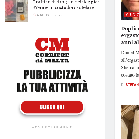
Traffico di droga e riciclaggio:
37enne in custodia cautelare
GIUDIZ
6 AGOSTO 2026
Duplice
ergast
anni a
Daniel M
all’ergas
Sliema, a
costato la
DI
STEFAN
ADVERTISEMENT