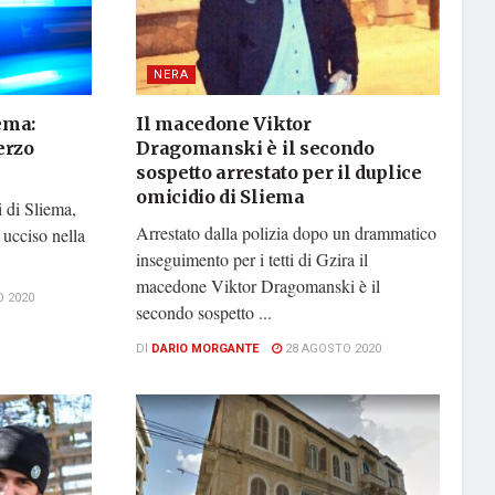
NERA
ema:
Il macedone Viktor
erzo
Dragomanski è il secondo
sospetto arrestato per il duplice
omicidio di Sliema
i di Sliema,
Arrestato dalla polizia dopo un drammatico
 ucciso nella
inseguimento per i tetti di Gzira il
macedone Viktor Dragomanski è il
 2020
secondo sospetto ...
DI
DARIO MORGANTE
28 AGOSTO 2020