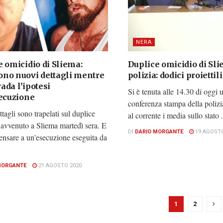
NERA
 omicidio di Sliema:
Duplice omicidio di Sli
no nuovi dettagli mentre
polizia: dodici proiettil
rada l’ipotesi
Si è tenuta alle 14.30 di oggi 
secuzione
conferenza stampa della polizi
tagli sono trapelati sul duplice
al corrente i media sullo stato .
 avvenuto a Sliema martedì sera. E
DI
DARIO MORGANTE
19 AGOSTO
pensare a un'esecuzione eseguita da
MORGANTE
21 AGOSTO 2020
1
2