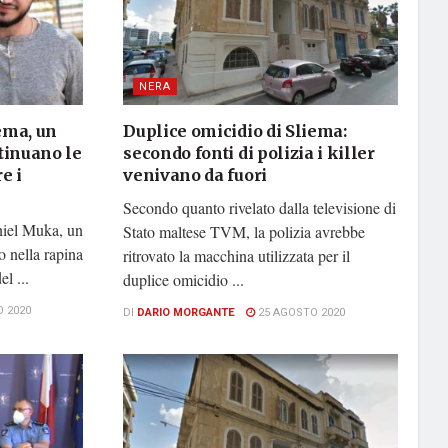
NERA
ema, un
Duplice omicidio di Sliema:
ntinuano le
secondo fonti di polizia i killer
e i
venivano da fuori
Secondo quanto rivelato dalla televisione di
aniel Muka, un
Stato maltese TVM, la polizia avrebbe
o nella rapina
ritrovato la macchina utilizzata per il
el ...
duplice omicidio ...
 2020
DI
DARIO MORGANTE
25 AGOSTO 2020