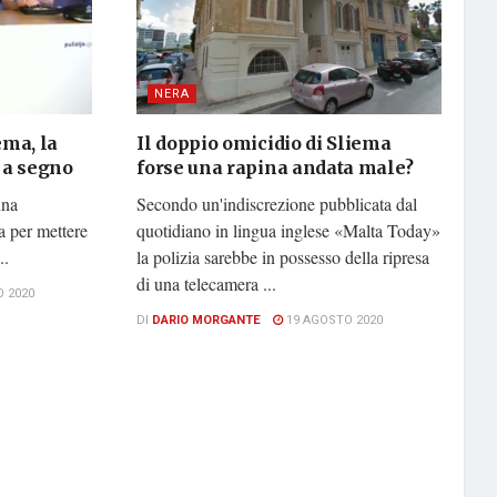
NERA
ema, la
Il doppio omicidio di Sliema
i a segno
forse una rapina andata male?
una
Secondo un'indiscrezione pubblicata dal
a per mettere
quotidiano in lingua inglese «Malta Today»
..
la polizia sarebbe in possesso della ripresa
di una telecamera ...
 2020
DI
DARIO MORGANTE
19 AGOSTO 2020