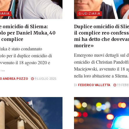
IARIA
GIUDIZIARIA
 omicidio di Sliema:
Duplice omicidio di Sli
olo per Daniel Muka, 40
il complice reo confes
l complice
mi ha detto che doveva
morire»
uka è stato condannato
Emergono nuovi dettagli sul d
tolo per il duplice omicidio di
omicidio di Christian Pandolfi
vvenuto il 18 agosto 2020 e
Maciejowski, avvenuto il 18 
 ...
nella loro abitazione a Sliema. 
O ANDREA POZZO
9 LUGLIO 2025
DI
FEDERICO VALLETTA
19 FEBB