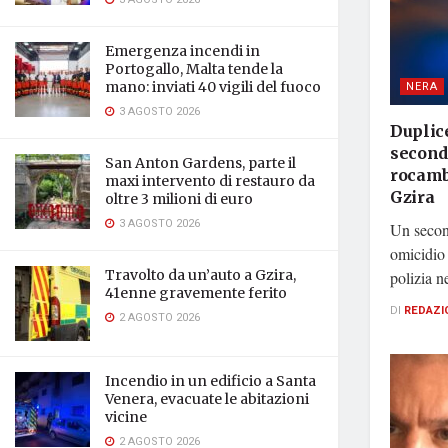
Emergenza incendi in
Portogallo, Malta tende la
mano: inviati 40 vigili del fuoco
NERA
3 AGOSTO 2026
Duplice
second
San Anton Gardens, parte il
rocambo
maxi intervento di restauro da
Gzira
oltre 3 milioni di euro
3 AGOSTO 2026
Un second
omicidio 
Travolto da un’auto a Gzira,
polizia ne
41enne gravemente ferito
DI
REDAZI
2 AGOSTO 2026
Incendio in un edificio a Santa
Venera, evacuate le abitazioni
vicine
2 AGOSTO 2026