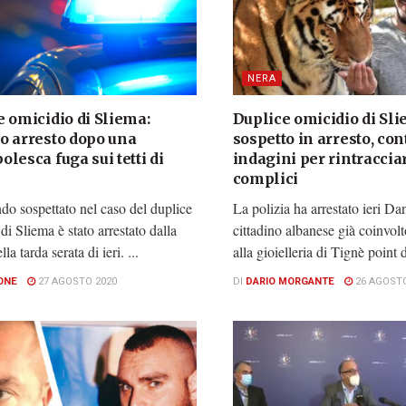
NERA
 omicidio di Sliema:
Duplice omicidio di Sli
o arresto dopo una
sospetto in arresto, co
lesca fuga sui tetti di
indagini per rintracciar
complici
o sospettato nel caso del duplice
La polizia ha arrestato ieri D
di Sliema è stato arrestato dalla
cittadino albanese già coinvolt
lla tarda serata di ieri. ...
alla gioielleria di Tignè point d
ONE
27 AGOSTO 2020
DI
DARIO MORGANTE
26 AGOSTO