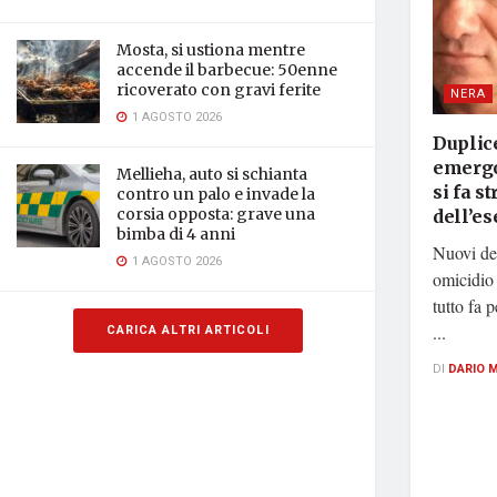
Mosta, si ustiona mentre
accende il barbecue: 50enne
ricoverato con gravi ferite
NERA
1 AGOSTO 2026
Duplice
emergo
Mellieha, auto si schianta
si fa st
contro un palo e invade la
corsia opposta: grave una
dell’e
bimba di 4 anni
Nuovi det
1 AGOSTO 2026
omicidio
tutto fa 
...
CARICA ALTRI ARTICOLI
DI
DARIO 