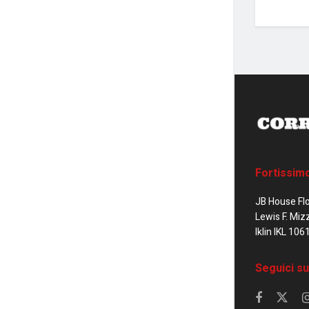
Fortissim
JB House Fl
Lewis F. Miz
Iklin IKL 106
Seguici su