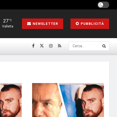
27
°C
NEWSLETTER
PUBBLICITÀ
Valletta