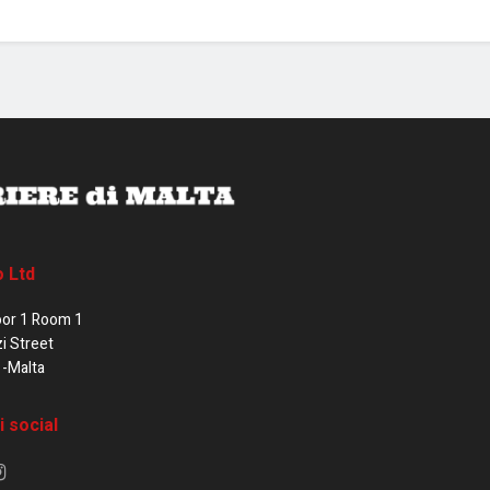
o Ltd
oor 1 Room 1
zi Street
1-Malta
i social