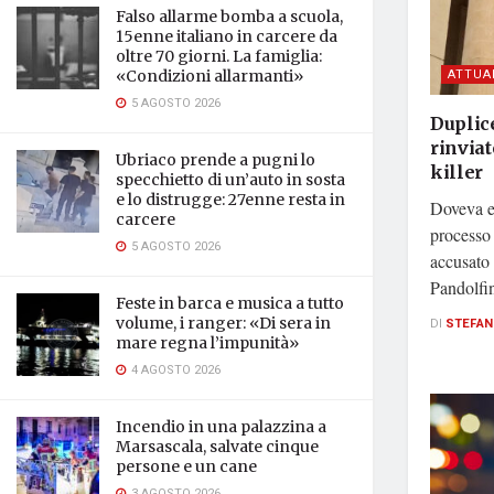
Falso allarme bomba a scuola,
15enne italiano in carcere da
oltre 70 giorni. La famiglia:
ATTUA
«Condizioni allarmanti»
5 AGOSTO 2026
Duplice
rinviat
Ubriaco prende a pugni lo
killer
specchietto di un’auto in sosta
e lo distrugge: 27enne resta in
Doveva es
carcere
processo
5 AGOSTO 2026
accusato 
Pandolfin
Feste in barca e musica a tutto
volume, i ranger: «Di sera in
DI
STEFAN
mare regna l’impunità»
4 AGOSTO 2026
Incendio in una palazzina a
Marsascala, salvate cinque
persone e un cane
3 AGOSTO 2026