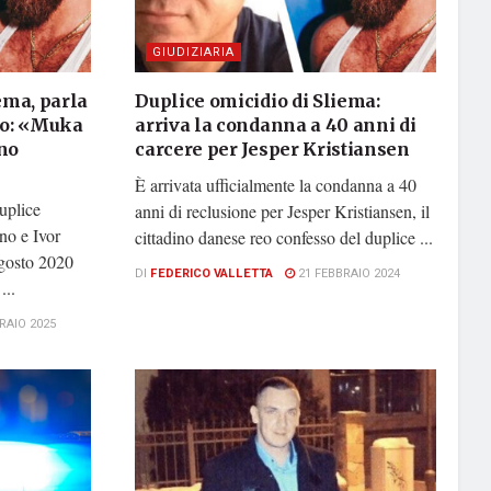
GIUDIZIARIA
ema, parla
Duplice omicidio di Sliema:
so: «Muka
arriva la condanna a 40 anni di
no
carcere per Jesper Kristiansen
È arrivata ufficialmente la condanna a 40
uplice
anni di reclusione per Jesper Kristiansen, il
no e Ivor
cittadino danese reo confesso del duplice ...
agosto 2020
DI
FEDERICO VALLETTA
21 FEBBRAIO 2024
...
RAIO 2025