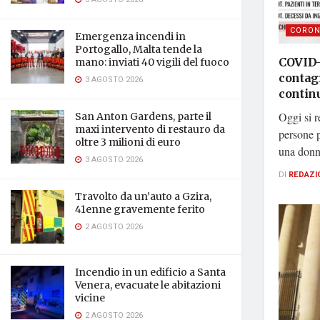
CORON
Emergenza incendi in
Portogallo, Malta tende la
COVID-
mano: inviati 40 vigili del fuoco
contag
3 AGOSTO 2026
contin
Oggi si r
San Anton Gardens, parte il
maxi intervento di restauro da
persone p
oltre 3 milioni di euro
una donna
3 AGOSTO 2026
DI
REDAZI
Travolto da un’auto a Gzira,
41enne gravemente ferito
2 AGOSTO 2026
Incendio in un edificio a Santa
Venera, evacuate le abitazioni
vicine
2 AGOSTO 2026