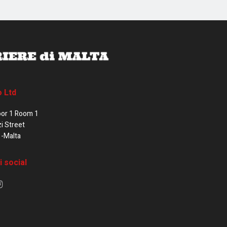
o Ltd
oor 1 Room 1
zi Street
1-Malta
i social