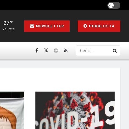
27
°C
NEWSLETTER
PUBBLICITÀ
Valletta