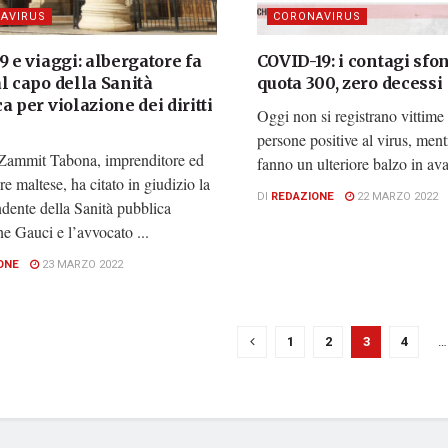
AVIRUS
CORONAVIRUS
9 e viaggi: albergatore fa
COVID-19: i contagi sf
l capo della Sanità
quota 300, zero decessi
a per violazione dei diritti
Oggi non si registrano vittime 
persone positive al virus, ment
Zammit Tabona, imprenditore ed
fanno un ulteriore balzo in avan
re maltese, ha citato in giudizio la
DI
REDAZIONE
22 MARZO 2022
dente della Sanità pubblica
e Gauci e l’avvocato ...
ONE
23 MARZO 2022
1
2
3
4
…