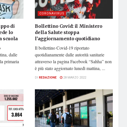
CORONAVIRUS
ppo di
Bollettino Covid: il Ministero
ede lo
della Salute stoppa
a scuola
l’aggiornamento quotidiano
o
Il bollettino Covid-19 riportato
ina, dalle
quotidianamente dalle autorità sanitarie
ola primaria
attraverso la pagina Facebook “Sahha” non
è più stato aggiornato lunedì mattina, ...
DI
REDAZIONE
28 MARZO 2022