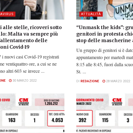
AVIRUS
ATTUALITÀ
 alle stelle, ricoveri sotto
“Unmask the kids”: gru
llo: Malta va sempre più
genitori in protesta chi
l’allentamento delle
stop delle mascherine 
ioni Covid-19
Un gruppo di genitori si è dat
i nuovi casi Covid-19 registrati
appuntamento per martedì matt
ime ventiquattro ore, a cui se ne
8:15 alle 8:45, fuori dalla scu
o altri 603 se invece ...
St. ...
ONE
30 MARZO 2022
DI
REDAZIONE
28 MARZO 2022