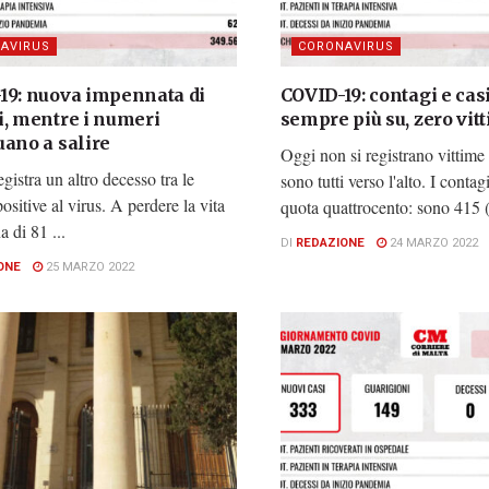
AVIRUS
CORONAVIRUS
19: nuova impennata di
COVID-19: contagi e casi
i, mentre i numeri
sempre più su, zero vit
uano a salire
Oggi non si registrano vittime
egistra un altro decesso tra le
sono tutti verso l'alto. I conta
ositive al virus. A perdere la vita
quota quattrocento: sono 415 (
 di 81 ...
DI
REDAZIONE
24 MARZO 2022
ONE
25 MARZO 2022