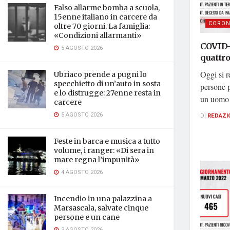
Falso allarme bomba a scuola,
15enne italiano in carcere da
CORON
oltre 70 giorni. La famiglia:
«Condizioni allarmanti»
COVID-1
5 AGOSTO 2026
quattr
Oggi si r
Ubriaco prende a pugni lo
specchietto di un’auto in sosta
persone p
e lo distrugge: 27enne resta in
un uomo d
carcere
5 AGOSTO 2026
DI
REDAZI
Feste in barca e musica a tutto
volume, i ranger: «Di sera in
mare regna l’impunità»
4 AGOSTO 2026
Incendio in una palazzina a
Marsascala, salvate cinque
persone e un cane
3 AGOSTO 2026