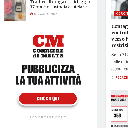
Traffico di droga e riciclaggio:
37enne in custodia cautelare
CORON
6 AGOSTO 2026
Contagi
contro
verso 
restriz
Sono 717 
nelle ult
aggiungon
DI
REDAZI
ADVERTISEMENT