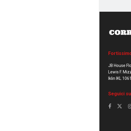
Fortissim
JB House Fl
Lewis F. Miz
Iklin IKL 106
Seguici su