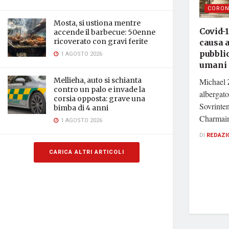
CORON
Mosta, si ustiona mentre
Covid-1
accende il barbecue: 50enne
ricoverato con gravi ferite
causa a
pubblic
1 AGOSTO 2026
umani
Mellieha, auto si schianta
Michael 
contro un palo e invade la
albergato
corsia opposta: grave una
Sovrinten
bimba di 4 anni
Charmain
1 AGOSTO 2026
DI
REDAZI
CARICA ALTRI ARTICOLI