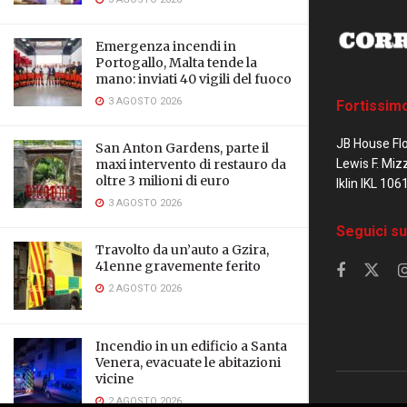
Emergenza incendi in
Portogallo, Malta tende la
mano: inviati 40 vigili del fuoco
3 AGOSTO 2026
Fortissim
JB House Fl
San Anton Gardens, parte il
Lewis F. Miz
maxi intervento di restauro da
oltre 3 milioni di euro
Iklin IKL 106
3 AGOSTO 2026
Seguici su
Travolto da un’auto a Gzira,
41enne gravemente ferito
2 AGOSTO 2026
Incendio in un edificio a Santa
Venera, evacuate le abitazioni
vicine
2 AGOSTO 2026