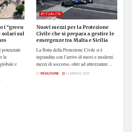
ATTUALITÀ
o i “green
Nuovi mezzi per la Protezione
 solari sul
Civile che si prepara a gestire le
uro
emergenze tra Malta e Sicilia
l potenziale
La flotta della Protezione Civile si è
r la
ingrandita con l’arrivo di nuovi e moderni
globale e
mezzi di soccorso, oltre ad attrezzature ...
DI
REDAZIONE
12 MARZO 2022
3