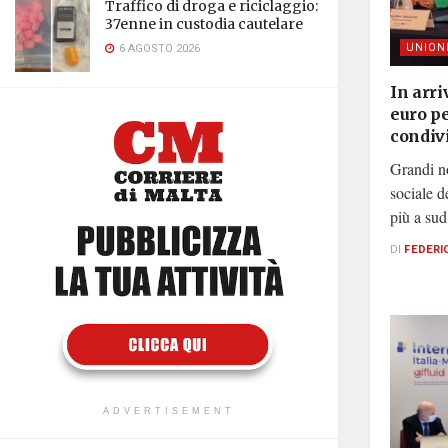
Traffico di droga e riciclaggio:
37enne in custodia cautelare
UNION
6 AGOSTO 2026
In arri
euro pe
condivi
Grandi no
sociale d
più a sud 
DI
FEDERI
ADVERTISEMENT