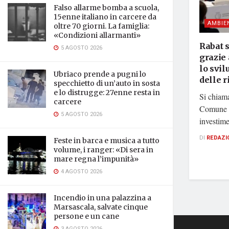
Falso allarme bomba a scuola,
15enne italiano in carcere da
AMBIE
oltre 70 giorni. La famiglia:
«Condizioni allarmanti»
Rabat s
5 AGOSTO 2026
grazie
lo svil
Ubriaco prende a pugni lo
delle r
specchietto di un’auto in sosta
e lo distrugge: 27enne resta in
Si chiama
carcere
Comune d
5 AGOSTO 2026
investime
DI
REDAZI
Feste in barca e musica a tutto
volume, i ranger: «Di sera in
mare regna l’impunità»
4 AGOSTO 2026
Incendio in una palazzina a
Marsascala, salvate cinque
persone e un cane
3 AGOSTO 2026