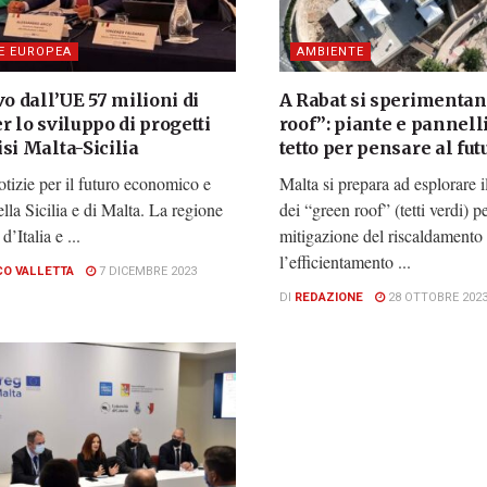
E EUROPEA
AMBIENTE
vo dall’UE 57 milioni di
A Rabat si sperimentan
r lo sviluppo di progetti
roof”: piante e pannelli
si Malta-Sicilia
tetto per pensare al fut
tizie per il futuro economico e
Malta si prepara ad esplorare i
ella Sicilia e di Malta. La regione
dei “green roof” (tetti verdi) pe
d’Italia e ...
mitigazione del riscaldamento 
l’efficientamento ...
CO VALLETTA
7 DICEMBRE 2023
DI
REDAZIONE
28 OTTOBRE 202