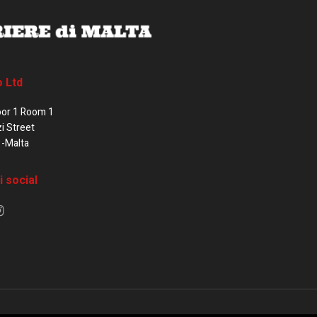
o Ltd
oor 1 Room 1
zi Street
1-Malta
i social