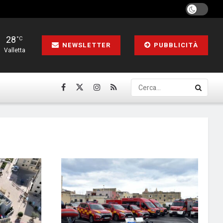
28
°C
NEWSLETTER
PUBBLICITÀ
Valletta