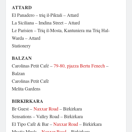
ATTARD
El Panadero – triq il-Piktali – Attard
La Siciliana –
Imdina Street – Attard
Le Parisien –
Triq il-Mosta, Kantuniera ma Triq Hal-
Warda – Attard
Stationery
BALZAN
Carolinas Petit Café –
79-80, pjazza Bertu Fenech
–
Balzan
Carolinas Petit Cafè
Melita Gardens
BIRKIRKARA
Br Guest –
Naxxar Road
– Birkirkara
Sensations –
Valley Road
– Birkirkara
El Tipo Cafè & Bar –
Naxxar Road
– Birkirkara
Mystic Meals –
Naxxar Road
– Birkirkara