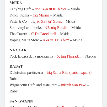
MSIDA
Ladybug Cafè –
triq ix-Xatt ta’ Xbiex
– Msida
Dolce Sicilia –
triq Marina
– Msida
Pasta & Co – triq
ix-Xatt ta’ Xbiex
– Msida
Solo vinyl and books –
92, triq Bordin
– Msida
The Cavern –
C.De Brocktorff
– Msida
Vaping Malta Store –
ix-Xatt Ta’ Xbiex
– Msida
NAXXAR
Peck la casa della mozzarella –
5, triq l’Imraden
– Naxxar
RABAT
Dulcissima pasticceria –
triq Santa Rita (parish square)
–
Rabat
Wignacourt Café and restaurant –
misrah San Pawl
–
Rabat
SAN GWANN