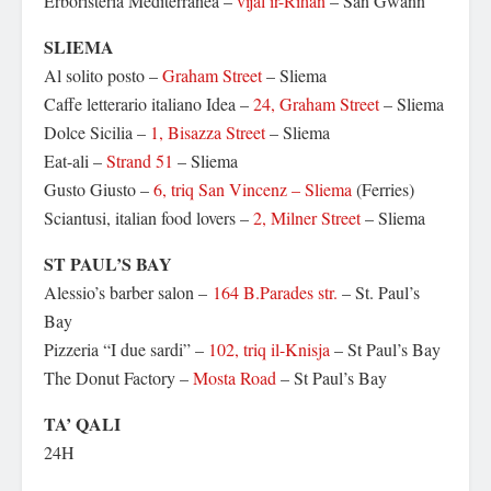
Erboristeria Mediterranea –
vijal ir-Rihan
– San Gwann
SLIEMA
Al solito posto –
Graham Street
– Sliema
Caffe letterario italiano Idea –
24, Graham Street
– Sliema
Dolce Sicilia –
1, Bisazza Street
– Sliema
Eat-ali –
Strand 51
– Sliema
Gusto Giusto –
6, triq San Vincenz – Sliema
(Ferries)
Sciantusi, italian food lovers –
2, Milner Street
– Sliema
ST PAUL’S BAY
Alessio’s barber salon –
164 B.Parades str.
– St. Paul’s
Bay
Pizzeria “I due sardi” –
102, triq il-Knisja
– St Paul’s Bay
The Donut Factory –
Mosta Road
– St Paul’s Bay
TA’ QALI
24H