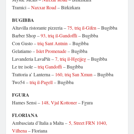
Tramici –
Naxxar Road
– Birkirkara
BUGIBBA
Altavilla ristorante pizzeria –
75, triq il-Gifen
– Bugibba
Barber Shop –
93, triq il-Gandoffli
– Bugibba
Con Gusto –
triq Sant Antnin
– Bugibba
Gelatiamo –
Islet Promenade
– Bugibba
Lavanderia LavaPiù –
7, triq il-Hgejjeg
– Bugibba
Le tre isole –
triq Gandoffi
– Bugibba
Trattoria a’ Lanterna –
160, triq San Xmun
– Bugibba
Two54 –
triq il-Pagell
– Bugibba
FGURA
Hames Sensi –
148, Vjal Kottoner
– Fgura
FLORIANA
Ambasciata d’Italia a Malta –
5, Street FRN 1040,
Vilhena
– Floriana