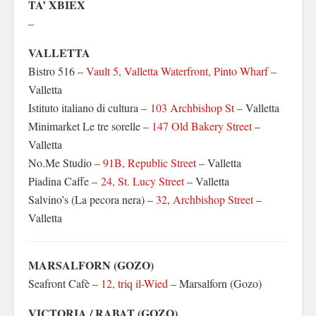
TA’ XBIEX
–
VALLETTA
Bistro 516 –
Vault 5, Valletta Waterfront, Pinto Wharf
–
Valletta
Istituto italiano di cultura –
103 Archbishop St
– Valletta
Minimarket Le tre sorelle –
147 Old Bakery Street
–
Valletta
No.Me Studio –
91B, Republic Street
– Valletta
Piadina Caffe –
24, St. Lucy Street
– Valletta
Salvino’s (La pecora nera) –
32, Archbishop Street
–
Valletta
MARSALFORN (GOZO)
Seafront Cafè –
12, triq il-Wied
– Marsalforn (Gozo)
VICTORIA / RABAT (GOZO)