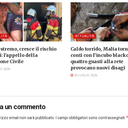
LITÀ
ATTUALITÀ
stremo, cresce il rischio
Caldo torrido, Malta torna
: l’appello della
conti con l’incubo blacko
one Civile
quattro guasti alla rete
provocano nuovi disagi
O 2026
20 LUGLIO 2026
ia un commento
dirizzo email non sarà pubblicato.
I campi obbligatori sono contrassegnati