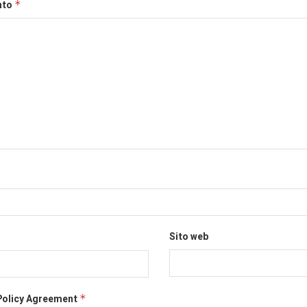
nto
*
Sito web
Policy Agreement
*