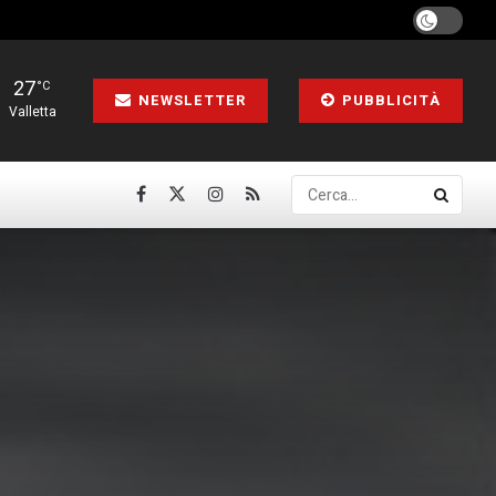
27
°C
NEWSLETTER
PUBBLICITÀ
Valletta