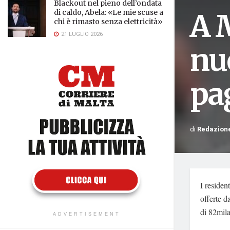
Blackout nel pieno dell’ondata
A 
di caldo, Abela: «Le mie scuse a
chi è rimasto senza elettricità»
21 LUGLIO 2026
nuo
pag
di
Redazion
I residen
offerte d
di 82mila
ADVERTISEMENT