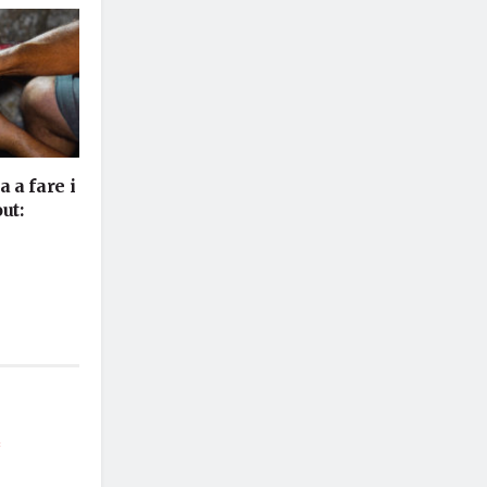
 a fare i
ut:
*