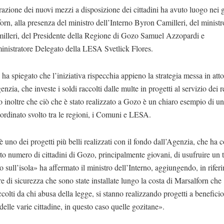
azione dei nuovi mezzi a disposizione dei cittadini ha avuto luogo nei g
orn, alla presenza del ministro dell’Interno Byron Camilleri, del minist
milleri, del Presidente della Regione di Gozo Samuel Azzopardi e
inistratore Delegato della LESA Svetlick Flores.
 ha spiegato che l’iniziativa rispecchia appieno la strategia messa in atto
enzia, che investe i soldi raccolti dalle multe in progetti al servizio dei r
 inoltre che ciò che è stato realizzato a Gozo è un chiaro esempio di u
ordinato svolto tra le regioni, i Comuni e LESA.
 uno dei progetti più belli realizzati con il fondo dall’Agenzia, che ha 
to numero di cittadini di Gozo, principalmente giovani, di usufruire un 
vo sull’isola» ha affermato il ministro dell’Interno, aggiungendo, in rifer
e di sicurezza che sono state installate lungo la costa di Marsalforn che
accolti da chi abusa della legge, si stanno realizzando progetti a beneficio
 delle varie cittadine, in questo caso quelle gozitane».