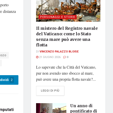
sporto
ve distanza
PERSONAGGI E STORIE
Il mistero del Registro navale
del Vaticano: come lo Stato
senza mare può avere una
flotta
DI
VINCENZO PALAZZO BLOISE
Gozo
21 GIUGNO 2026
0
Lo sapevate che la Città del Vaticano,
pur non avendo uno sbocco al mare,
può avere una propria flotta navale?...
dividi
2
DETAILS
LEGGI DI PIÙ
Un anno di
imputati
pontificato di