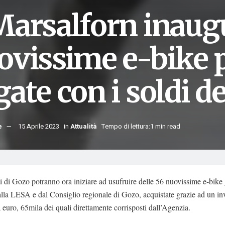
Marsalforn inaugu
vissime e-bike pe
ate con i soldi d
e
15 Aprile 2023
in
Attualità
Tempo di lettura:1 min read
ti di Gozo potranno ora iniziare ad usufruire delle 56 nuovissime e-bike
alla LESA e dal Consiglio regionale di Gozo, acquistate grazie ad un in
 euro, 65mila dei quali direttamente corrisposti dall’Agenzia.