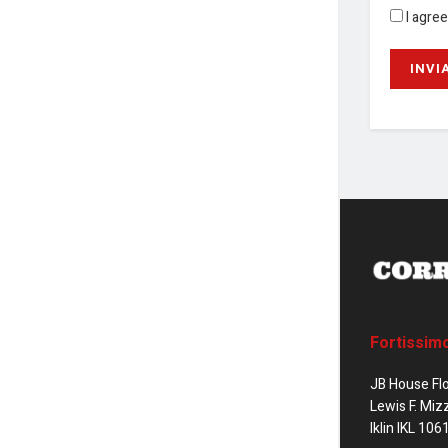
I agre
Fortissim
JB House Fl
Lewis F. Miz
Iklin IKL 106