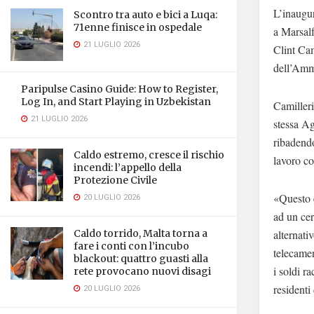
L’inaugur
Scontro tra auto e bici a Luqa:
71enne finisce in ospedale
a Marsalf
21 LUGLIO 2026
Clint Ca
dell’Amm
Paripulse Casino Guide: How to Register,
Log In, and Start Playing in Uzbekistan
Camilleri
21 LUGLIO 2026
stessa Ag
ribadendo
Caldo estremo, cresce il rischio
lavoro co
incendi: l’appello della
Protezione Civile
«Questo è
20 LUGLIO 2026
ad un cer
alternati
Caldo torrido, Malta torna a
fare i conti con l’incubo
telecamer
blackout: quattro guasti alla
i soldi r
rete provocano nuovi disagi
residenti
20 LUGLIO 2026