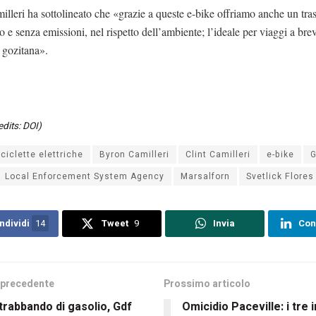
illeri ha sottolineato che «grazie a queste e-bike offriamo anche un tra
vo e senza emissioni, nel rispetto dell’ambiente; l’ideale per viaggi a bre
a gozitana».
edits: DOI)
iciclette elettriche
Byron Camilleri
Clint Camilleri
e-bike
Local Enforcement System Agency
Marsalforn
Svetlick Flores
ndividi
14
Tweet
9
Invia
Con
 precedente
Prossimo articolo
rabbando di gasolio, Gdf
Omicidio Paceville: i tre 