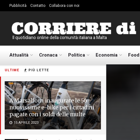
Pubblicità
Contatto
Collabora con noi
Il quotidiano online della comunità italiana a Malta
Attualità
Cronaca
Politica
Economia
Food
ULTIME
PIÙ LETTE
A Marsalforn inaugurate le 56
nuovissime e-bike per i cittadini
pagate con i soldi delle multe
15 APRILE 2023