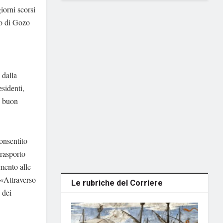
iorni scorsi
ro di Gozo
 dalla
esidenti,
n buon
consentito
trasporto
imento alle
 «Attraverso
Le rubriche del Corriere
 dei