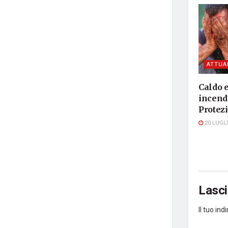
ATTUA
Caldo e
incendi
Protezi
20 LUGLI
Lasc
Il tuo in