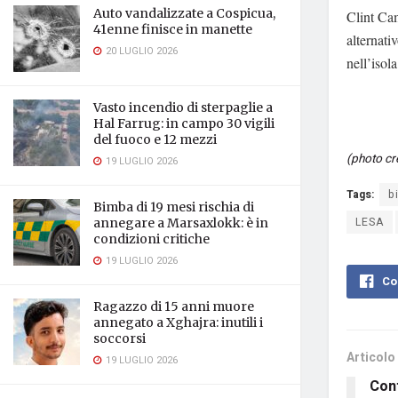
Auto vandalizzate a Cospicua,
Clint Cam
41enne finisce in manette
alternati
20 LUGLIO 2026
nell’isol
Vasto incendio di sterpaglie a
Hal Farrug: in campo 30 vigili
del fuoco e 12 mezzi
(photo cr
19 LUGLIO 2026
Tags:
b
Bimba di 19 mesi rischia di
LESA
annegare a Marsaxlokk: è in
condizioni critiche
19 LUGLIO 2026
Co
Ragazzo di 15 anni muore
annegato a Xghajra: inutili i
soccorsi
Articolo
19 LUGLIO 2026
Cont