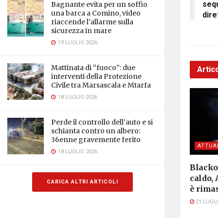
sequ
Bagnante evita per un soffio
una barca a Comino, video
dire
riaccende l’allarme sulla
sicurezza in mare
19 LUGLIO 2026
Mattinata di “fuoco”: due
Artico
interventi della Protezione
Civile tra Marsascala e Mtarfa
18 LUGLIO 2026
Perde il controllo dell’auto e si
schianta contro un albero:
36enne gravemente ferito
ATTUA
18 LUGLIO 2026
Blackou
caldo, 
CARICA ALTRI ARTICOLI
è rimas
21 LUGLI