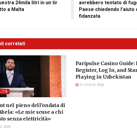
estra 24mila litri in un tir
avrebbero tentato di fug
tto a Malta
Paese chiedendo l’aiuto d
fidanzata
li correlati
ATTUALITÀ
Paripulse Casino Guide:
Register, Log In, and Star
Playing in Uzbekistan
21 LUGLIO 2026
LITÀ
t nel pieno dell’ondata di
Abela: «Le mie scuse a chi
to senza elettricità»
O 2026