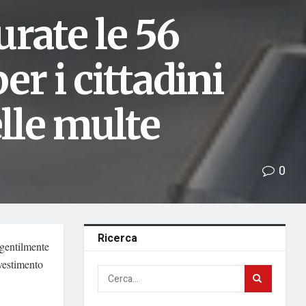
rate le 56
r i cittadini
elle multe
0
Ricerca
 gentilmente
vestimento