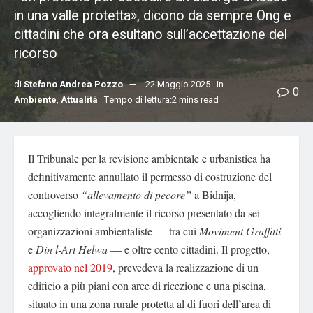
in una valle protetta», dicono da sempre Ong e
cittadini che ora esultano sull’accettazione del
ricorso
di
Stefano Andrea Pozzo
22 Maggio 2025
in
0
Ambiente
,
Attualità
Tempo di lettura:2 mins read
Il Tribunale per la revisione ambientale e urbanistica ha
definitivamente annullato il permesso di costruzione del
controverso
“allevamento di pecore”
a Bidnija,
accogliendo integralmente il ricorso presentato da sei
organizzazioni ambientaliste — tra cui
Moviment Graffitti
e
Din l-Art Helwa
— e oltre cento cittadini.
Il progetto,
approvato nel 2019
, prevedeva la realizzazione di un
edificio a più piani con aree di ricezione e una piscina,
situato in una zona rurale protetta al di fuori dell’area di