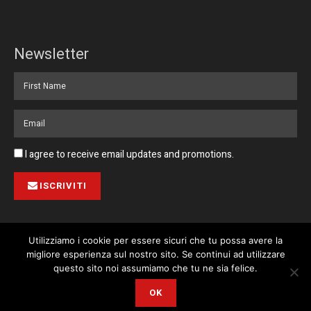
Newsletter
I agree to receive email updates and promotions.
ISCRIVITI
Utilizziamo i cookie per essere sicuri che tu possa avere la
migliore esperienza sul nostro sito. Se continui ad utilizzare
Pubblicità
Collabora con noi
Contatto
Privacy Policy
This website uses cookies. By continuing to use this website you are
questo sito noi assumiamo che tu ne sia felice.
giving consent to cookies being used. Visit our
Privacy and Cookie
© 2023 Corriere di Malta / Fortissimo Ltd
OK
Policy
.
I Agree