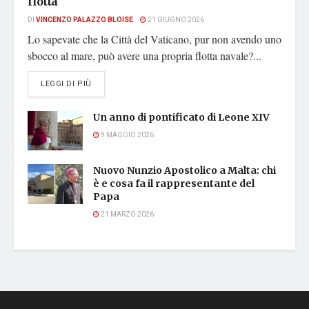
flotta
DI
VINCENZO PALAZZO BLOISE
21 GIUGNO 2026
Lo sapevate che la Città del Vaticano, pur non avendo uno
sbocco al mare, può avere una propria flotta navale?...
DETAILS
LEGGI DI PIÙ
Un anno di pontificato di Leone XIV
9 MAGGIO 2026
Nuovo Nunzio Apostolico a Malta: chi
è e cosa fa il rappresentante del
Papa
21 MARZO 2026