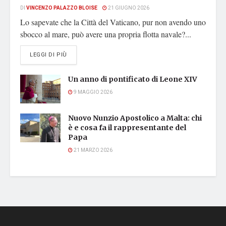
DI
VINCENZO PALAZZO BLOISE
21 GIUGNO 2026
Lo sapevate che la Città del Vaticano, pur non avendo uno
sbocco al mare, può avere una propria flotta navale?...
DETAILS
LEGGI DI PIÙ
Un anno di pontificato di Leone XIV
9 MAGGIO 2026
Nuovo Nunzio Apostolico a Malta: chi
è e cosa fa il rappresentante del
Papa
21 MARZO 2026