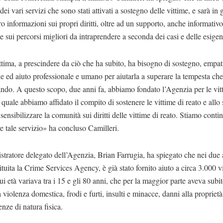
ei vari servizi che sono stati attivati ​​a sostegno delle vittime, e sarà in 
oro informazioni sui propri diritti, oltre ad un supporto, anche informativo
te sui percorsi migliori da intraprendere a seconda dei casi e delle esigen
tima, a prescindere da ciò che ha subito, ha bisogno di sostegno, empat
e ed aiuto professionale e umano per aiutarla a superare la tempesta che
ando. A questo scopo, due anni fa, abbiamo fondato l’Agenzia per le vit
a quale abbiamo affidato il compito di sostenere le vittime di reato e allo 
sensibilizzare la comunità sui diritti delle vittime di reato. Stiamo cont
e tale servizio» ha concluso Camilleri.
tratore delegato dell’Agenzia, Brian Farrugia, ha spiegato che nei due 
stituita la Crime Services Agency, è già stato fornito aiuto a circa 3.000 v
cui età variava tra i 15 e gli 80 anni, che per la maggior parte aveva subit
la violenza domestica, frodi e furti, insulti e minacce, danni alla propriet
enze di natura fisica.