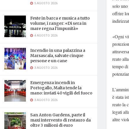
5 AGOSTO 2026
solo uno d
offrire l
Feste in barca e musica a tutto
indirizza
volume, i ranger: «Di sera in
mare regna l’impunità»
4 AGOSTO 2026
«Ogni vit
protezion
Incendio in una palazzina a
attravers
Marsascala, salvate cinque
reato all
persone e un cane
tempo di 
3 AGOSTO 2026
potenziar
Emergenza incendi in
Portogallo, Malta tende la
L’amminis
mano: inviati 40 vigili del fuoco
è stata i
3 AGOSTO 2026
reato la 
legati al
San Anton Gardens, parte il
altre viol
maxi intervento di restauro da
oltre 3 milioni di euro