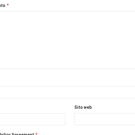
nto
*
Sito web
Policy Agreement
*