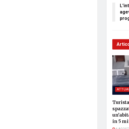
L’in
agev
prog
Artico
ATTUA
Turista
spazzat
un’abit
in 5 mi
6 AGOST