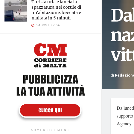
Turista urla e lancia la
Da
spazzatura nel cortile di
un’abitazione: beccata e
multata in 5 minuti
6 AGOSTO 2026
na
vit
di
Redazion
Da lunedì
supporto 
Agency.
ADVERTISEMENT