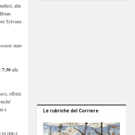
illeri, alla
 Brian
tore Sylvana
essere stato
7:30
e
alle
zo), offrirà
nonché
ni e
Le rubriche del Corriere
 116 006 è