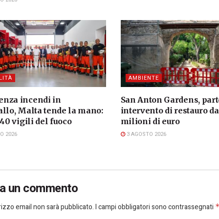
LITÀ
AMBIENTE
nza incendi in
San Anton Gardens, part
allo, Malta tende la mano:
intervento di restauro da
 40 vigili del fuoco
milioni di euro
O 2026
3 AGOSTO 2026
ia un commento
dirizzo email non sarà pubblicato.
I campi obbligatori sono contrassegnati