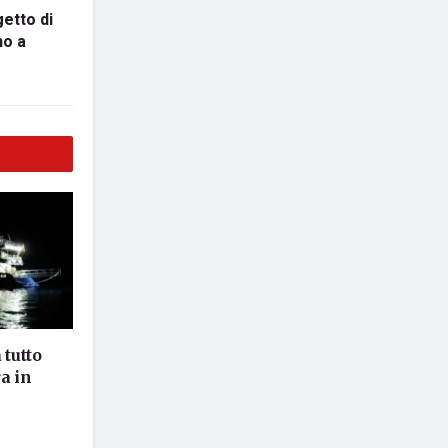
getto di
no a
 tutto
a in