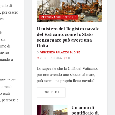
grado di
, per essere
PERSONAGGI E STORIE
ze.
Il mistero del Registro navale
ia,
del Vaticano: come lo Stato
 sta
senza mare può avere una
time di
flotta
stesso
DI
VINCENZO PALAZZO BLOISE
21 GIUGNO 2026
0
inuando a
Lo sapevate che la Città del Vaticano,
pur non avendo uno sbocco al mare,
anni in cui
può avere una propria flotta navale?...
ittime di
DETAILS
LEGGI DI PIÙ
o reati
à, percosse e
Un anno di
pontificato di