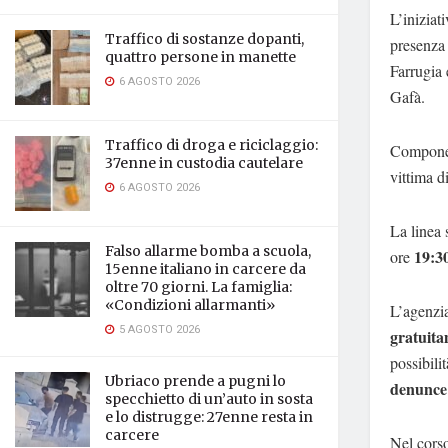
L’iniziat
Traffico di sostanze dopanti,
presenza 
quattro persone in manette
Farrugia 
6 AGOSTO 2026
Gafà. ​
Traffico di droga e riciclaggio:
Componend
37enne in custodia cautelare
vittima d
6 AGOSTO 2026
La linea 
Falso allarme bomba a scuola,
19:3
ore
15enne italiano in carcere da
oltre 70 giorni. La famiglia:
«Condizioni allarmanti»
L’agenzia
5 AGOSTO 2026
gratuit
possibili
Ubriaco prende a pugni lo
denunce
specchietto di un’auto in sosta
e lo distrugge: 27enne resta in
carcere
Nel corso