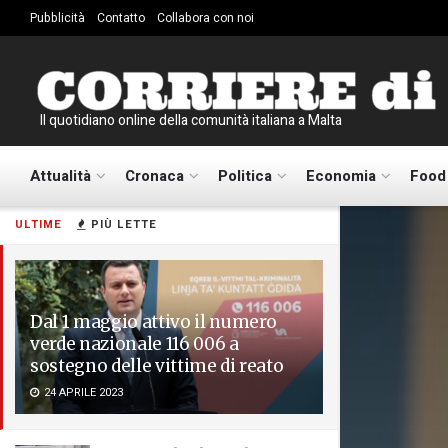
Pubblicità
Contatto
Collabora con noi
Il quotidiano online della comunità italiana a Malta
Attualità
Cronaca
Politica
Economia
Food
ULTIME
PIÙ LETTE
Dal 1 maggio attivo il numero
verde nazionale 116 006 a
sostegno delle vittime di reato
24 APRILE 2023