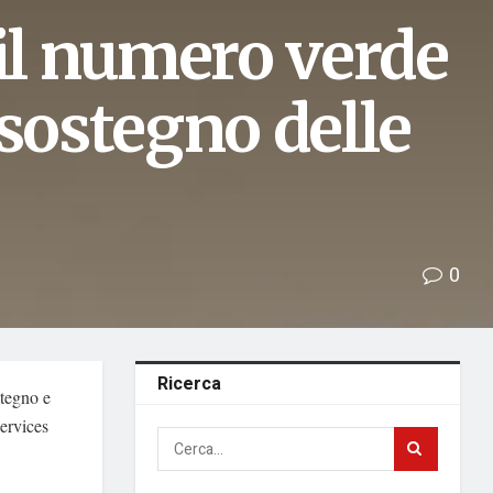
 il numero verde
 sostegno delle
0
Ricerca
stegno e
Services