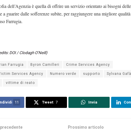
ofia dell’Agenzia è quella di offrire un servizio orientato ai bisogni delle
e a guarire dalle sofferenze subite, per raggiungere una migliore qualità 
so Farrugia.
dits: DOI / Clodagh O’Neill)
rian Farrugia
Byron Camilleri
Crime Services Agency
Victim Services Agency
Numero verde
supporto
Sylvana Gaf
vittime di reato
ndividi
11
Tweet
7
Invia
Con
 precedente
Prossimo articolo