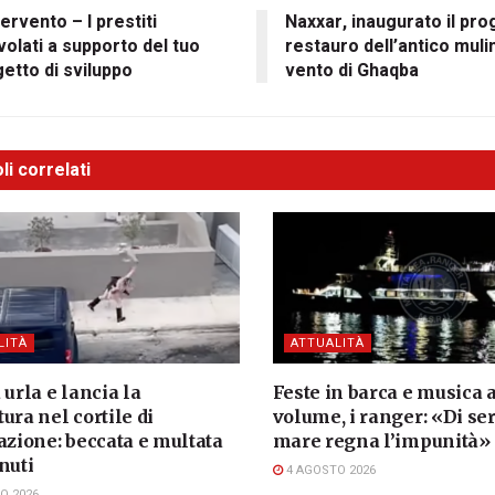
tervento – I prestiti
Naxxar, inaugurato il pro
olati a supporto del tuo
restauro dell’antico muli
etto di sviluppo
vento di Ghaqba
li correlati
LITÀ
ATTUALITÀ
 urla e lancia la
Feste in barca e musica a
ura nel cortile di
volume, i ranger: «Di ser
azione: beccata e multata
mare regna l’impunità»
nuti
4 AGOSTO 2026
O 2026