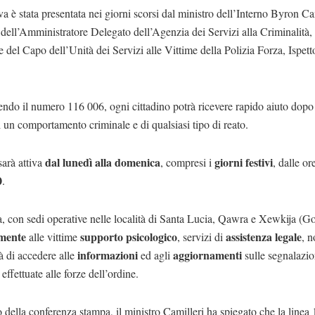
iva è stata presentata nei giorni scorsi dal ministro dell’Interno Byron Cam
dell’Amministratore Delegato dell’Agenzia dei Servizi alla Criminalità,
e del Capo dell’Unità dei Servizi alle Vittime della Polizia Forza, Ispet
o il numero 116 006, ogni cittadino potrà ricevere rapido aiuto dopo 
i un comportamento criminale e di qualsiasi tipo di reato.
dal lunedì alla domenica
giorni festivi
sarà attiva
, compresi i
, dalle or
0
.
, con sedi operative nelle località di Santa Lucia, Qawra e Xewkija (Go
amente
supporto psicologico
assistenza legale
alle vittime
, servizi di
, 
informazioni
aggiornamenti
tà di accedere alle
ed agli
sulle segnalazio
effettuate alle forze dell’ordine.
 della conferenza stampa, il ministro Camilleri ha spiegato che la linea