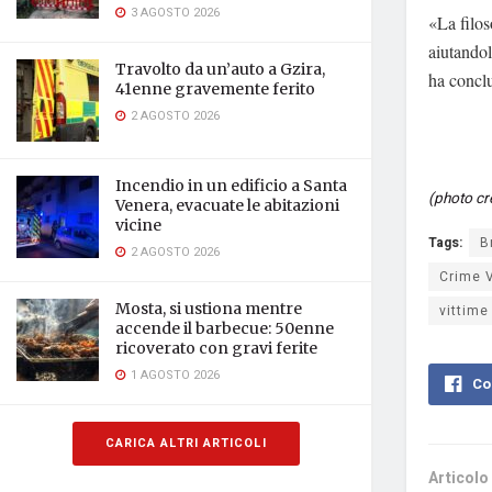
3 AGOSTO 2026
«La filos
aiutandol
Travolto da un’auto a Gzira,
ha conclu
41enne gravemente ferito
2 AGOSTO 2026
Incendio in un edificio a Santa
(photo cre
Venera, evacuate le abitazioni
vicine
Tags:
B
2 AGOSTO 2026
Crime 
Mosta, si ustiona mentre
vittime
accende il barbecue: 50enne
ricoverato con gravi ferite
1 AGOSTO 2026
Co
CARICA ALTRI ARTICOLI
Articolo