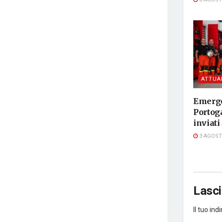
ATTUA
Emerge
Portog
inviati
3 AGOST
Lasc
Il tuo in