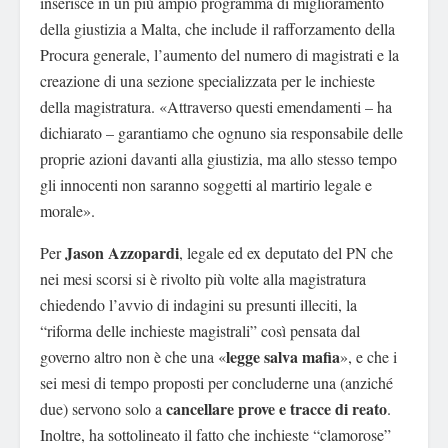
inserisce in un più ampio programma di miglioramento
della giustizia a Malta, che include il rafforzamento della
Procura generale, l’aumento del numero di magistrati e la
creazione di una sezione specializzata per le inchieste
della magistratura. «Attraverso questi emendamenti – ha
dichiarato – garantiamo che ognuno sia responsabile delle
proprie azioni davanti alla giustizia, ma allo stesso tempo
gli innocenti non saranno soggetti al martirio legale e
morale».
Jason Azzopardi
Per
, legale ed ex deputato del PN che
nei mesi scorsi si è rivolto più volte alla magistratura
chiedendo l’avvio di indagini su presunti illeciti, la
“riforma delle inchieste magistrali” così pensata dal
legge salva mafia
governo altro non è che una «
», e che i
sei mesi di tempo proposti per concluderne una (anziché
cancellare prove e tracce di reato
due) servono solo a
.
Inoltre, ha sottolineato il fatto che inchieste “clamorose”