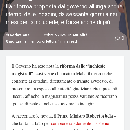
La riforma proposta dal governo allunga anche
i tempi delle indagini, da sessanta giorni a sei
mesi per concluderle, e forse anche di più
di
Redazione
1 Febbraio 2025
in
Attualità
,
0
Giudiziaria
Tempo di lettura:4 mins read
riforma delle “inchieste
Il Governo ha reso nota la
magistrali”
, così viene chiamato a Malta il metodo che
consente ai cittadini, direttamente o tramite avvocato, di
presentare un esposto all’autorità giudiziaria circa presunti
illeciti, affinché la magistratura possa valutare se ricorrano
ipotesi di reato e, nel caso, avviare le indagini.
Robert Abela
A raccontare le novità, il Primo Ministro
–
che tanto ha fatto per
cambiare rapidamente il sistema