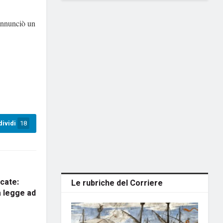
 annunciò un
ividi
18
cate:
Le rubriche del Corriere
a legge ad