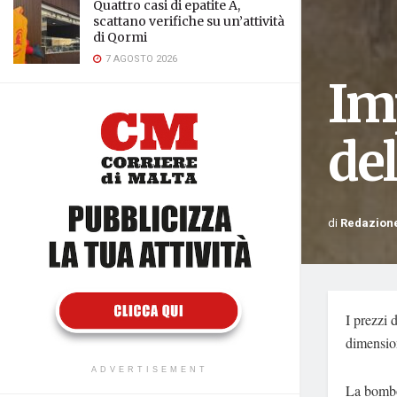
Quattro casi di epatite A,
scattano verifiche su un’attività
di Qormi
7 AGOSTO 2026
Im
de
di
Redazion
I prezzi 
dimension
ADVERTISEMENT
La bombo