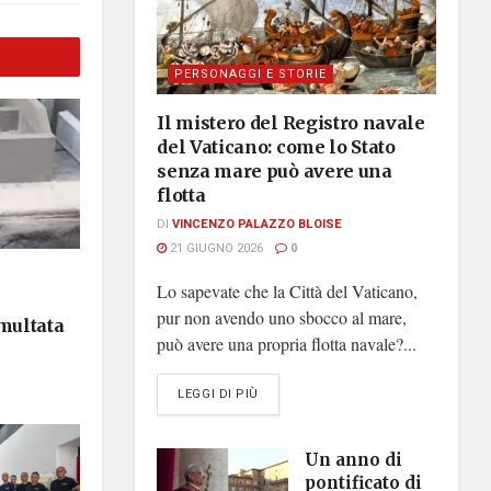
PERSONAGGI E STORIE
Il mistero del Registro navale
del Vaticano: come lo Stato
senza mare può avere una
flotta
DI
VINCENZO PALAZZO BLOISE
21 GIUGNO 2026
0
Lo sapevate che la Città del Vaticano,
pur non avendo uno sbocco al mare,
 multata
può avere una propria flotta navale?...
DETAILS
LEGGI DI PIÙ
Un anno di
pontificato di