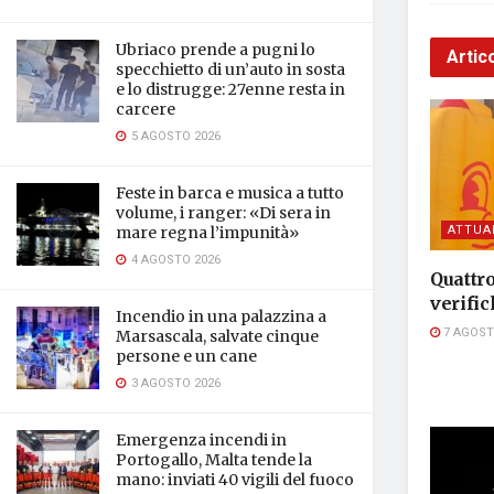
Ubriaco prende a pugni lo
Artico
specchietto di un’auto in sosta
e lo distrugge: 27enne resta in
carcere
5 AGOSTO 2026
Feste in barca e musica a tutto
volume, i ranger: «Di sera in
ATTUA
mare regna l’impunità»
4 AGOSTO 2026
Quattro
verific
Incendio in una palazzina a
7 AGOST
Marsascala, salvate cinque
persone e un cane
3 AGOSTO 2026
Emergenza incendi in
Portogallo, Malta tende la
mano: inviati 40 vigili del fuoco