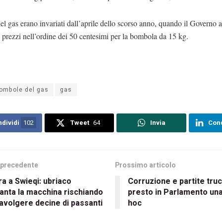
del gas erano invariati dall’aprile dello scorso anno, quando il Governo
i prezzi nell’ordine dei 50 centesimi per la bombola da 15 kg.
ombole del gas
gas
dividi
102
Tweet
64
Invia
Cond
 precedente
Prossimo articolo
a a Swieqi: ubriaco
Corruzione e partite truc
anta la macchina rischiando
presto in Parlamento un
ravolgere decine di passanti
hoc