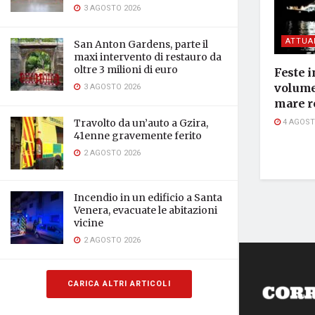
3 AGOSTO 2026
ATTUA
San Anton Gardens, parte il
maxi intervento di restauro da
oltre 3 milioni di euro
Feste i
volume,
3 AGOSTO 2026
mare r
4 AGOST
Travolto da un’auto a Gzira,
41enne gravemente ferito
2 AGOSTO 2026
Incendio in un edificio a Santa
Venera, evacuate le abitazioni
vicine
2 AGOSTO 2026
CARICA ALTRI ARTICOLI