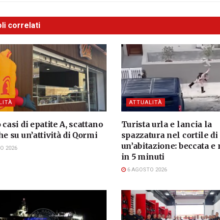
li correlati
LITÀ
ATTUALITÀ
 casi di epatite A, scattano
Turista urla e lancia la
he su un’attività di Qormi
spazzatura nel cortile di
un’abitazione: beccata e
O 2026
in 5 minuti
6 AGOSTO 2026