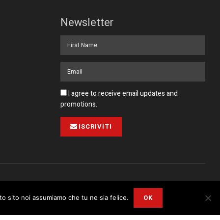
Newsletter
I agree to receive email updates and
promotions.
ISCRIVITI
Pubblicità
Collabora con noi
Contatto
Privacy Policy
OK
sto sito noi assumiamo che tu ne sia felice.
r
Privacy and Cookie Policy
.
I Agree