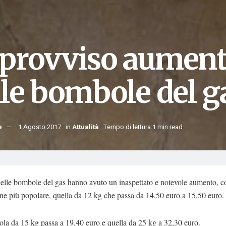
provviso aumento
lle bombole del g
e
1 Agosto 2017
in
Attualità
Tempo di lettura:1 min read
delle bombole del gas hanno avuto un inaspettato e notevole aumento, c
e più popolare, quella da 12 kg che passa da 14,50 euro a 15,50 euro.
la da 15 kg passa a 19,40 euro e quella da 25 kg a 32,30 euro.