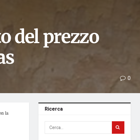
 del prezzo
as
0
Ricerca
on la