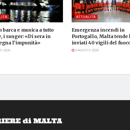
LITÀ
ATTUALITÀ
n barca e musica a tutto
Emergenza incendi in
 i ranger: «Di sera in
Portogallo, Malta tende
egna l’impunità»
inviati 40 vigili del fuoc
O 2026
3 AGOSTO 2026