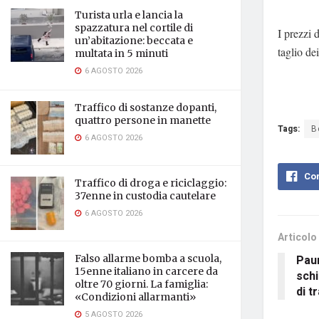
Turista urla e lancia la
spazzatura nel cortile di
I prezzi 
un’abitazione: beccata e
taglio de
multata in 5 minuti
6 AGOSTO 2026
Traffico di sostanze dopanti,
quattro persone in manette
Tags:
B
6 AGOSTO 2026
Con
Traffico di droga e riciclaggio:
37enne in custodia cautelare
6 AGOSTO 2026
Articolo
Paur
Falso allarme bomba a scuola,
15enne italiano in carcere da
schi
oltre 70 giorni. La famiglia:
di t
«Condizioni allarmanti»
5 AGOSTO 2026