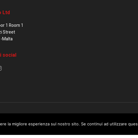
o Ltd
oor 1 Room 1
zi Street
1-Malta
i social
e di Malta / Fortissimo Ltd
ere la migliore esperienza sul nostro sito. Se continui ad utilizzare que
 use this website you are giving consent to cookies being used. Visit ou