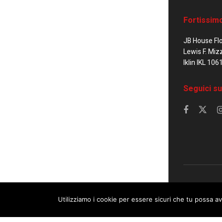
Fortissim
JB House Fl
Lewis F. Miz
Iklin IKL 106
Seguici su
© 2023 Corrier
Utilizziamo i cookie per essere sicuri che tu possa av
This website uses cookies. By continuing to