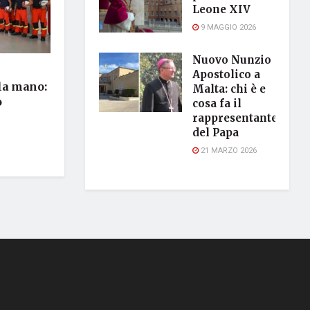
Leone XIV
9 MAGGIO 2026
Nuovo Nunzio
Apostolico a
 la mano:
Malta: chi è e
o
cosa fa il
rappresentante
del Papa
21 MARZO 2026