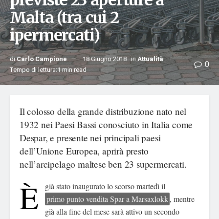
previste 23 aperture a
Malta (tra cui 2
ipermercati)
di
Carlo Campione
18 Giugno 2018
in
Attualità
0
Tempo di lettura:1 min read
Il colosso della grande distribuzione nato nel
1932 nei Paesi Bassi conosciuto in Italia come
Despar, e presente nei principali paesi
dell’Unione Europea, aprirà presto
nell’arcipelago maltese ben 23 supermercati.
È
già stato inaugurato lo scorso martedì il
primo punto vendita Spar a Marsaxlokk
, mentre
già alla fine del mese sarà attivo un secondo