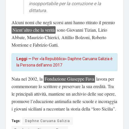
insopportabile per la corruzione e la
dittatura.
Alcuni nomi che negli scorsi anni hanno ritirato il premio
Nient’altro che la verità
sono Giovanni Tizian, Lirio
Abbate, Maurizio Chierici, Attillio Bolzoni, Roberto
Morrione e Fabrizio Gatti.
Leggi —
Per «la Repubblica» Daphne Caruana Galizia è
la Persona dell’anno 2017
Nata nel 2002, la
Fondazione Giuseppe Fava
lavora per
commemorare lo scrittore e preservare la sua eredità. Tra
le principali attività, m
antiene un archivio delle sue opere,
promuove l’educazione antimafia nelle scuole e incoraggia
i giovani siciliani a raccontare la storia della “loro Sicilia”.
Tags:
Daphne Caruana Galizia