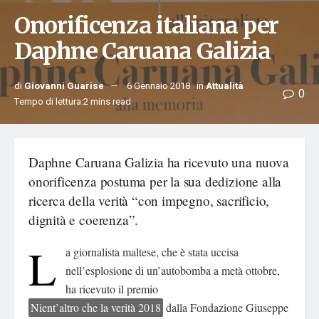
Onorificenza italiana per
Daphne Caruana Galizia
di
Giovanni Guarise
6 Gennaio 2018
in
Attualità
0
Tempo di lettura:2 mins read
Daphne Caruana Galizia ha ricevuto una nuova
onorificenza postuma per la sua dedizione alla
ricerca della verità “con impegno, sacrificio,
dignità e coerenza”.
L
a giornalista maltese, che è stata uccisa
nell’esplosione di un’autobomba a metà ottobre,
ha ricevuto il premio
Nient’altro che la verità 2018
dalla Fondazione Giuseppe