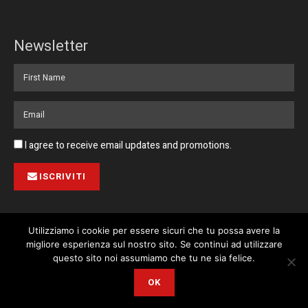
Newsletter
I agree to receive email updates and promotions.
ISCRIVITI
Utilizziamo i cookie per essere sicuri che tu possa avere la
migliore esperienza sul nostro sito. Se continui ad utilizzare
Pubblicità
Collabora con noi
Contatto
Privacy Policy
This website uses cookies. By continuing to use this website you are
questo sito noi assumiamo che tu ne sia felice.
giving consent to cookies being used. Visit our
Privacy and Cookie
© 2023 Corriere di Malta / Fortissimo Ltd
OK
Policy
.
I Agree