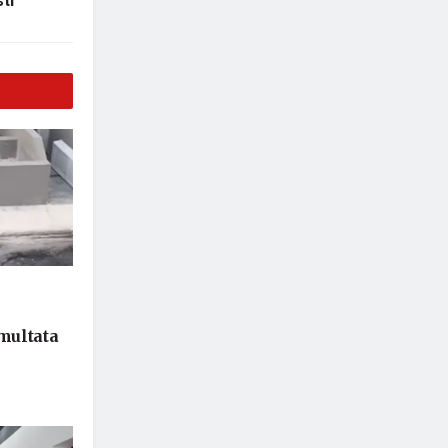
ti
 multata