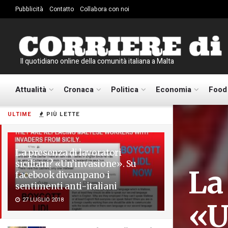
Pubblicità
Contatto
Collabora con noi
Il quotidiano online della comunità italiana a Malta
Attualità
Cronaca
Politica
Economia
Food
ULTIME
PIÙ LETTE
La presenza di lavoratori
siciliani? «Un’invasione». Su
La 
facebook divampano i
sentimenti anti-italiani
27 LUGLIO 2018
«U