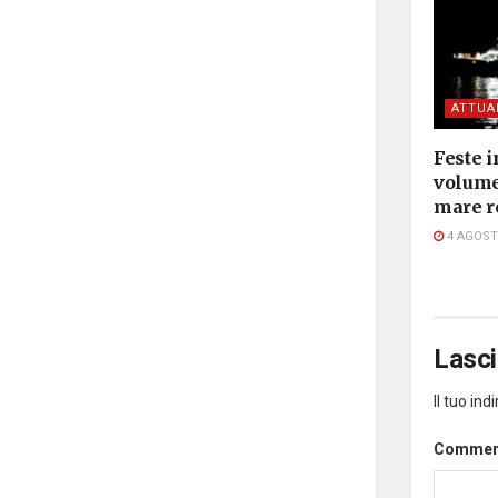
ATTUA
Feste i
volume,
mare r
4 AGOST
Lasc
Il tuo in
Comme