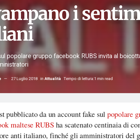
vampano i sentime
liani
sul popolare gruppo facebook RUBS invita al boicott
inistratori
e
27 Luglio 2018
in
Attualità
Tempo di lettura:1 min read
st pubblicato da un account fake sul
popolare g
ook maltese RUBS
ha scatenato centinaia di c
ore anti italiano, finché gli amministratori del