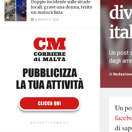
Doppio incidente sulle strade
di
locali: grave una donna, ferito
un motociclista
8 AGOSTO 2026
ita
Un post 
dagli amm
di
Redazion
Un po
faceb
ADVERTISEMENT
di sap