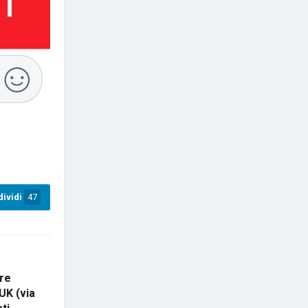
ividi
47
re
UK (via