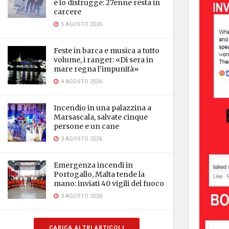
e lo distrugge: 27enne resta in
carcere
5 AGOSTO 2026
Feste in barca e musica a tutto
volume, i ranger: «Di sera in
mare regna l’impunità»
4 AGOSTO 2026
Incendio in una palazzina a
Marsascala, salvate cinque
persone e un cane
3 AGOSTO 2026
Emergenza incendi in
Portogallo, Malta tende la
mano: inviati 40 vigili del fuoco
3 AGOSTO 2026
CARICA ALTRI ARTICOLI