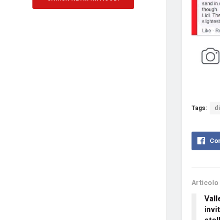
Tags:
d
Con
Articolo
Vall
invi