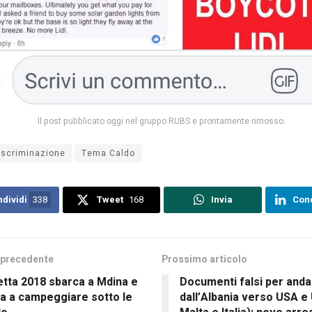
Il post pubblicato oggi nel gruppo RUBS e prontamente rimosso.
iscriminazione
Tema Caldo
dividi
338
Tweet
168
Invia
Cond
 precedente
Prossimo articolo
etta 2018 sbarca a Mdina e
Documenti falsi per anda
ta a campeggiare sotto le
dall’Albania verso USA e 