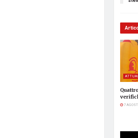
stel
Artico
ATTUA
Quattro
verific
7 AGOST