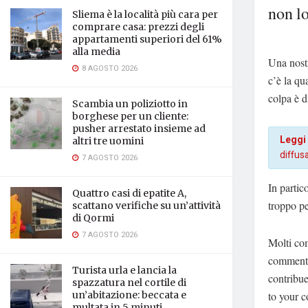
non l
Sliema è la località più cara per
comprare casa: prezzi degli
appartamenti superiori del 61%
alla media
Una nostr
8 AGOSTO 2026
c’è la qua
colpa è d
Scambia un poliziotto in
borghese per un cliente:
pusher arrestato insieme ad
Leggi
altri tre uomini
diffus
7 AGOSTO 2026
In partic
Quattro casi di epatite A,
troppo pe
scattano verifiche su un’attività
di Qormi
7 AGOSTO 2026
Molti com
commenti 
Turista urla e lancia la
contribue
spazzatura nel cortile di
to your c
un’abitazione: beccata e
multata in 5 minuti