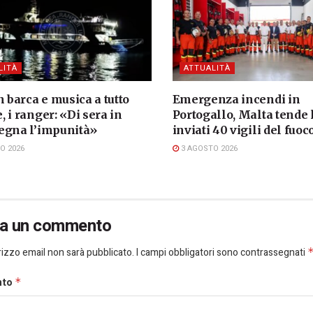
LITÀ
ATTUALITÀ
n barca e musica a tutto
Emergenza incendi in
 i ranger: «Di sera in
Portogallo, Malta tende
egna l’impunità»
inviati 40 vigili del fuoc
O 2026
3 AGOSTO 2026
ia un commento
dirizzo email non sarà pubblicato.
I campi obbligatori sono contrassegnati
nto
*