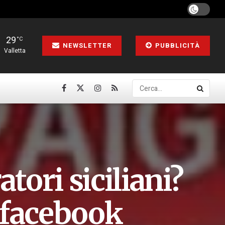
29
°C
NEWSLETTER
PUBBLICITÀ
Valletta
tori siciliani?
 facebook