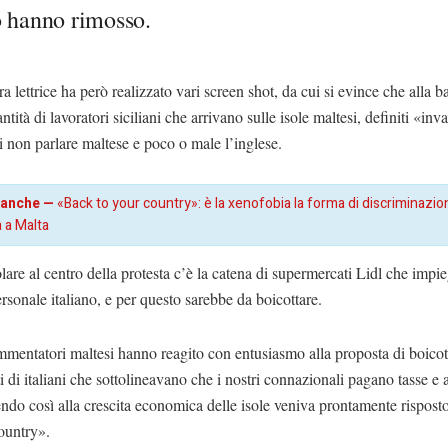
o hanno rimosso.
a lettrice ha però realizzato vari screen shot, da cui si evince che alla b
ntità di lavoratori siciliani che arrivano sulle isole maltesi, definiti «inva
i non parlare maltese e poco o male l’inglese.
 anche —
«Back to your country»: è la xenofobia la forma di discriminazio
a a Malta
olare al centro della protesta c’è la catena di supermercati Lidl che imp
rsonale italiano, e per questo sarebbe da boicottare.
mentatori maltesi hanno reagito con entusiasmo alla proposta di boicot
di italiani che sottolineavano che i nostri connazionali pagano tasse e af
ndo così alla crescita economica delle isole veniva prontamente rispos
ountry».