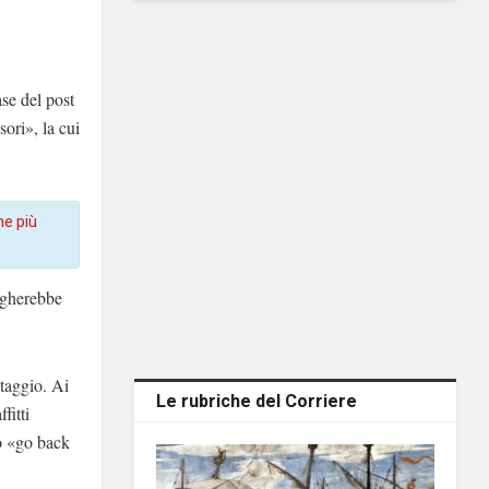
ase del post
sori», la cui
ne più
iegherebbe
taggio. Ai
Le rubriche del Corriere
fitti
to «go back