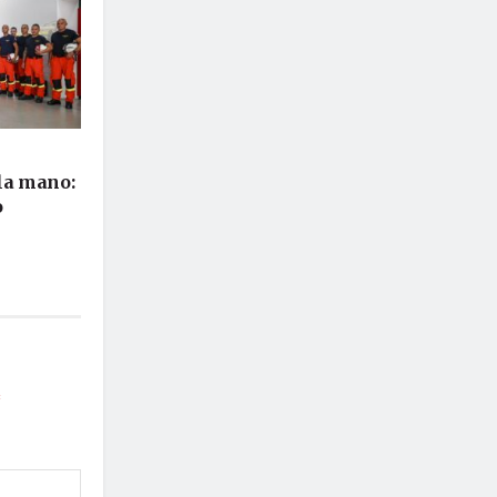
 la mano:
o
*