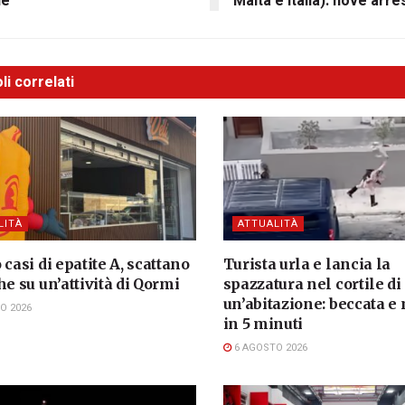
le
Malta e Italia): nove arres
li correlati
LITÀ
ATTUALITÀ
 casi di epatite A, scattano
Turista urla e lancia la
he su un’attività di Qormi
spazzatura nel cortile di
un’abitazione: beccata e
O 2026
in 5 minuti
6 AGOSTO 2026