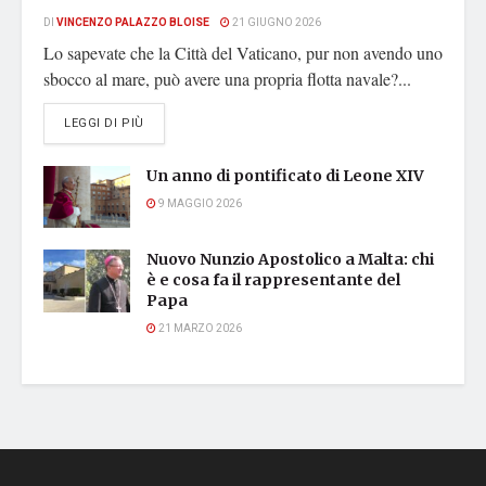
DI
VINCENZO PALAZZO BLOISE
21 GIUGNO 2026
Lo sapevate che la Città del Vaticano, pur non avendo uno
sbocco al mare, può avere una propria flotta navale?...
DETAILS
LEGGI DI PIÙ
Un anno di pontificato di Leone XIV
9 MAGGIO 2026
Nuovo Nunzio Apostolico a Malta: chi
è e cosa fa il rappresentante del
Papa
21 MARZO 2026