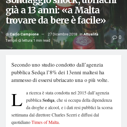
Sondaggio shock, ubriachi
già a 13 anni: «a Malta
trovare da bere è facile»
di
Carlo Campione
27 Dicembre 2018
in
Attualità
0
Tempo di lettura:1 min read
Secondo uno studio condotto dall’agenzia
pubblica Sedqa l’8% dei 13enni maltesi ha
ammesso di essersi ubriacato una o più volte.
L
a ricerca è stata condotta nel 2015 dall’agenzia
Sedqa
pubblica
, che si occupa della dipendenza
da droghe e alcool, e i dati resi pubblici la scorsa
settimana dal direttore Charles Scerri e diffusi dal
quotidiano
Times of Malta
.