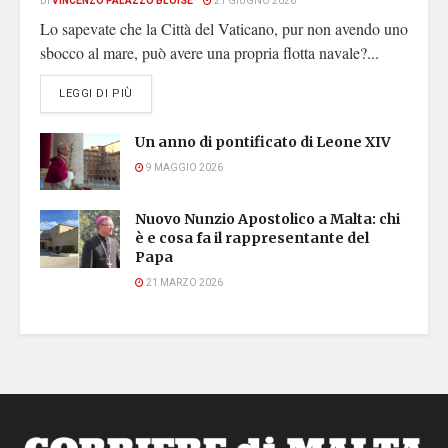
DI
VINCENZO PALAZZO BLOISE
21 GIUGNO 2026
Lo sapevate che la Città del Vaticano, pur non avendo uno
sbocco al mare, può avere una propria flotta navale?...
DETAILS
LEGGI DI PIÙ
Un anno di pontificato di Leone XIV
9 MAGGIO 2026
Nuovo Nunzio Apostolico a Malta: chi
è e cosa fa il rappresentante del
Papa
21 MARZO 2026