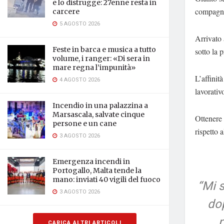
e lo distrugge: 27enne resta in
compagn
carcere
5 AGOSTO 2026
Arrivato 
Feste in barca e musica a tutto
sotto la 
volume, i ranger: «Di sera in
mare regna l’impunità»
L’affinità
4 AGOSTO 2026
lavorativ
Incendio in una palazzina a
Marsascala, salvate cinque
Ottenere 
persone e un cane
rispetto 
3 AGOSTO 2026
Emergenza incendi in
Portogallo, Malta tende la
mano: inviati 40 vigili del fuoco
“Mi 
3 AGOSTO 2026
do
CARICA ALTRI ARTICOLI