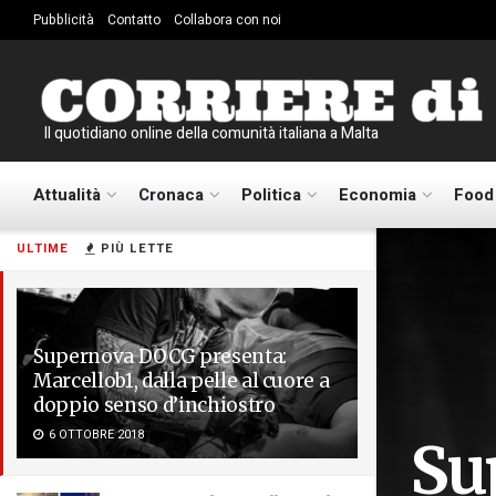
Pubblicità
Contatto
Collabora con noi
Il quotidiano online della comunità italiana a Malta
Attualità
Cronaca
Politica
Economia
Food
ULTIME
PIÙ LETTE
Supernova DOCG presenta:
Marcellob1, dalla pelle al cuore a
doppio senso d’inchiostro
6 OTTOBRE 2018
Su