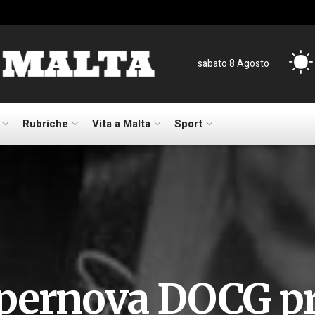
sabato 8 Agosto
Rubriche
Vita a Malta
Sport
pernova DOCG pr