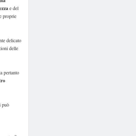
ità
tezza
e del
le proprie
te delicato
ioni delle
ta pertanto
tro
i può