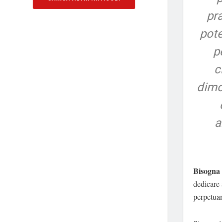
pr
pote
p
c
dimo
a
Bisogna 
dedicare 
perpetua