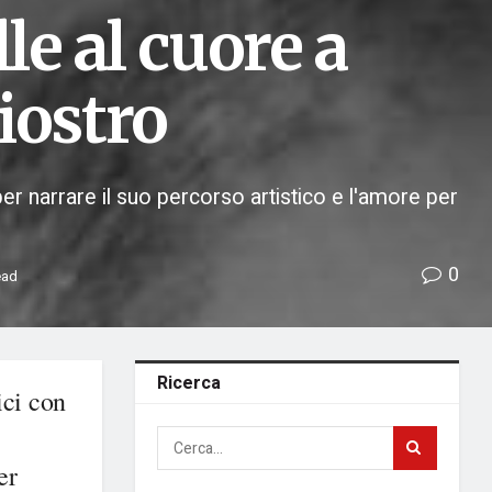
le al cuore a
iostro
er narrare il suo percorso artistico e l'amore per
0
ead
Ricerca
ici con
er