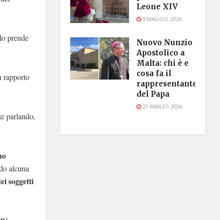
Leone XIV
9 MAGGIO 2026
lo prende
Nuovo Nunzio
Apostolico a
Malta: chi è e
cosa fa il
un rapporto
rappresentante
del Papa
21 MARZO 2026
te parlando,
no
do alcuna
ei soggetti