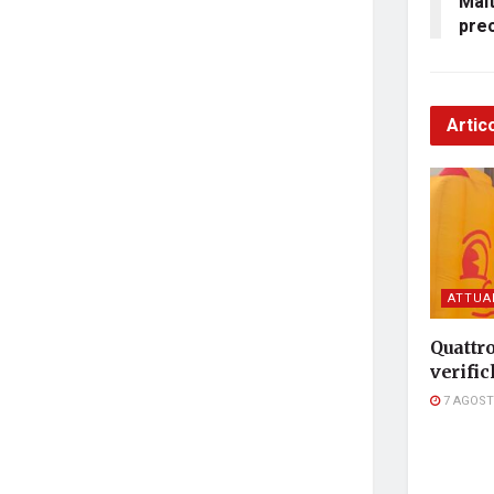
Mal
pre
Artico
ATTUA
Quattro
verific
7 AGOST