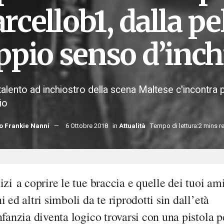
cellob1, dalla pel
ppio senso d’inch
talento ad inchiostro della scena Maltese c'incontra p
io
 Frankie Nanni
6 Ottobre 2018
in
Attualità
Tempo di lettura:2 mins r
izi a coprire le tue braccia e quelle dei tuoi am
i ed altri simboli da te riprodotti sin dall’età
nfanzia diventa logico trovarsi con una pistola p