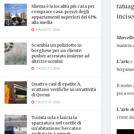
tatuag
Sliema è la località più cara per
comprare casa: prezzi degli
inciso
appartamenti superiori del 61%
alla media
8 AGOSTO 2026
Marcell
maniera c
Scambia un poliziotto in
borghese per un cliente:
pusher arrestato insieme ad
L’arte
e 
altri tre uomini
bergamas
7 AGOSTO 2026
Quattro casi di epatite A,
Il nostro
scattano verifiche su un’attività
poi a svo
di Qormi
7 AGOSTO 2026
L’arte d
vivere da
Turista urla e lancia la
spazzatura nel cortile di
un’abitazione: beccata e
multata in 5 minuti