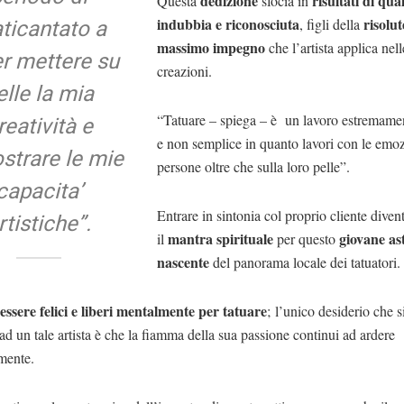
dedizione
risultati di qual
Questa
sfocia in
indubbia e riconosciuta
risolu
aticantato a
, figli della
massimo impegno
che l’artista applica nel
r mettere su
creazioni.
elle la mia
“Tatuare – spiega – è un lavoro estremamen
reatività e
e non semplice in quanto lavori con le emoz
strare le mie
persone oltre che sulla loro pelle”.
capacita’
Entrare in sintonia col proprio cliente diven
rtistiche”.
mantra spirituale
giovane as
il
per questo
nascente
del panorama locale dei tatuatori.
essere felici e liberi mentalmente per tatuare
; l’unico desiderio che s
ad un tale artista è che la fiamma della sua passione continui ad ardere
mente.