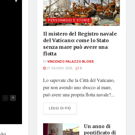
PERSONAGGI E STORIE
Il mistero del Registro navale
del Vaticano: come lo Stato
senza mare può avere una
flotta
DI
VINCENZO PALAZZO BLOISE
21 GIUGNO 2026
0
Lo sapevate che la Città del Vaticano,
pur non avendo uno sbocco al mare,
può avere una propria flotta navale?...
-
+
DETAILS
LEGGI DI PIÙ
Un anno di
pontificato di
 dei