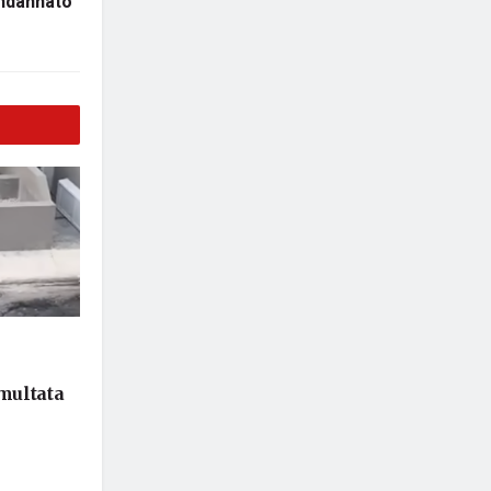
ondannato
 multata