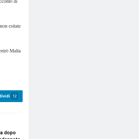
acconto di
non esitate
rirò Malta
ividi
12
ta dopo