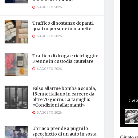
6 AGOSTO 2026
Traffico di sostanze dopanti,
quattro persone in manette
6 AGOSTO 2026
Traffico di droga e riciclaggio:
37enne in custodia cautelare
6 AGOSTO 2026
Falso allarme bomba a scuola,
15enne italiano in carcere da
oltre 70 giorni. La famiglia:
1
of 3
«Condizioni allarmanti»
5 AGOSTO 2026
Ubriaco prende a pugni lo
specchietto di un’auto in sosta
Giunto su