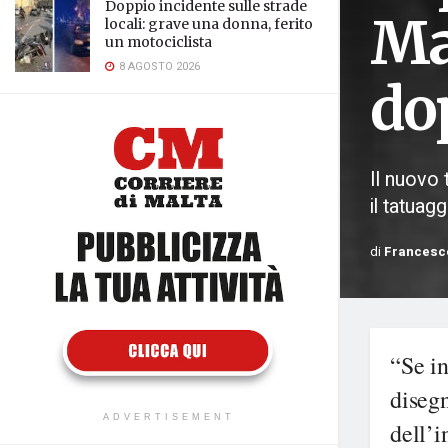
Doppio incidente sulle strade
Mar
locali: grave una donna, ferito
un motociclista
8 AGOSTO 2026
do
Il nuovo 
il tatuagg
di
Francesco
“Se in
disegn
ADVERTISEMENT
dell’i