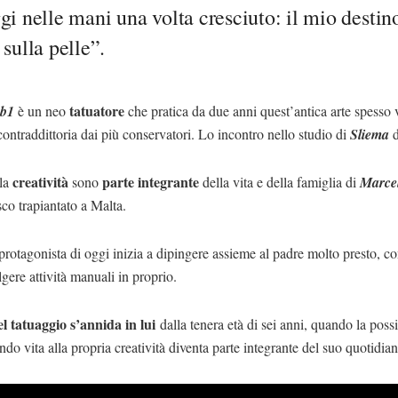
gi nelle mani una volta cresciuto: il mio destin
 sulla pelle”.
tatuatore
ob1
è un neo
che pratica da due anni quest’antica arte spesso v
ontraddittoria dai più conservatori. Lo incontro nello studio di
Sliema
creatività
parte integrante
la
sono
della vita e della famiglia di
Marce
co trapiantato a Malta.
 protagonista di oggi inizia a dipingere assieme al padre molto presto, 
lgere attività manuali in proprio.
el tatuaggio s’annida in lui
dalla tenera età di sei anni, quando la possib
ndo vita alla propria creatività diventa parte integrante del suo quotidian