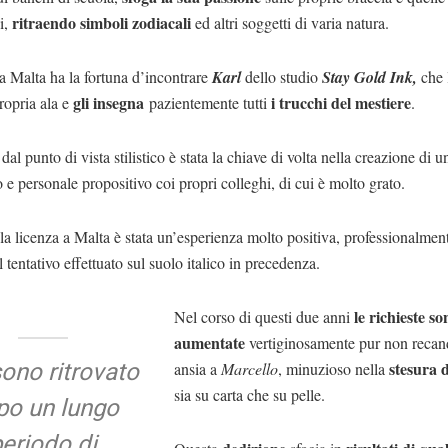
ritraendo simboli zodiacali
i,
ed altri soggetti di varia natura.
a Malta ha la fortuna d’incontrare
Karl
dello studio
Stay Gold Ink,
che 
gli insegna
i trucchi del mestiere
propria ala e
pazientemente tutti
.
 dal punto di vista stilistico è stata la chiave di volta nella creazione di 
o e personale propositivo coi propri colleghi, di cui è molto grato.
la licenza a Malta è stata un’esperienza molto positiva, professionalmen
al tentativo effettuato sul suolo italico in precedenza.
le richieste so
Nel corso di questi due anni
aumentate
vertiginosamente pur non recan
sono ritrovato
stesura d
ansia a
Marcello
, minuzioso nella
sia su carta che su pelle.
po un lungo
periodo di