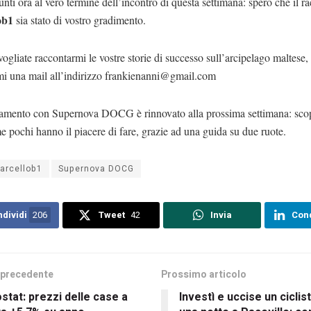
nti ora al vero termine dell’incontro di questa settimana: spero che il r
ob1
sia stato di vostro gradimento.
ogliate raccontarmi le vostre storie di successo sull’arcipelago maltese, 
mi una mail all’indirizzo
frankienanni@gmail.com
amento con Supernova DOCG è rinnovato alla prossima settimana: scop
e pochi hanno il piacere di fare, grazie ad una guida su due ruote.
arcellob1
Supernova DOCG
dividi
206
Tweet
42
Invia
Cond
 precedente
Prossimo articolo
stat: prezzi delle case a
Investì e uccise un ciclis