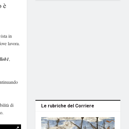
o è
ista in
dove lavora.
llob1
,
continuando
ilità di
Le rubriche del Corriere
o.