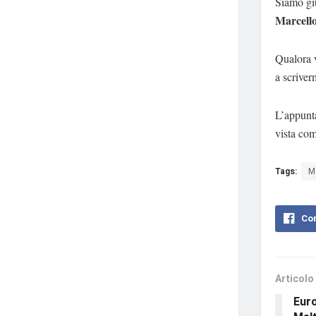
Siamo giu
Marcell
Qualora v
a scriver
L’appunt
vista com
Tags:
M
Con
Articolo
Euro