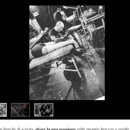
sfoga la sua passione
i banchi di scuola,
sulle proprie braccia e quelle