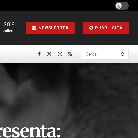
30
°C
NEWSLETTER
PUBBLICITÀ
Valletta
esenta: