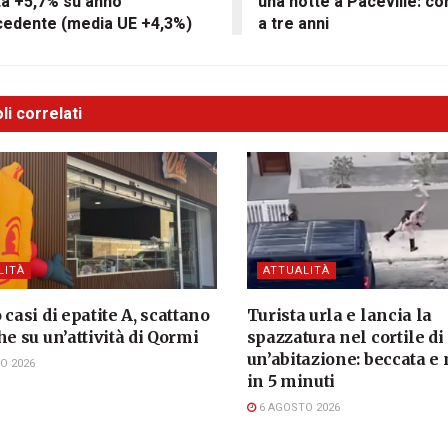
ta +5,7% su anno
una notte a Paceville: c
cedente (media UE +4,3%)
a tre anni
li correlati
LITÀ
ATTUALITÀ
 casi di epatite A, scattano
Turista urla e lancia la
he su un’attività di Qormi
spazzatura nel cortile di
un’abitazione: beccata e
O 2026
in 5 minuti
6 AGOSTO 2026