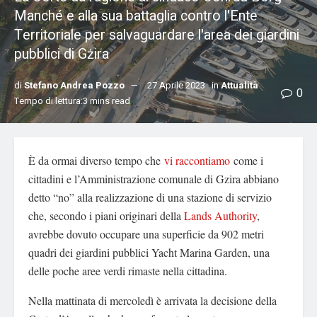
Manché e alla sua battaglia contro l'Ente
Territoriale per salvaguardare l'area dei giardini
pubblici di Gżira
di
Stefano Andrea Pozzo
27 Aprile 2023
in
Attualità
0
Tempo di lettura:3 mins read
È da ormai diverso tempo che
vi raccontiamo
come i
cittadini e l’Amministrazione comunale di Gzira abbiano
detto “no” alla realizzazione di una stazione di servizio
che, secondo i piani originari della
Lands Authority
,
avrebbe dovuto occupare una superficie da 902 metri
quadri dei giardini pubblici Yacht Marina Garden, una
delle poche aree verdi rimaste nella cittadina.
Nella mattinata di mercoledì è arrivata la decisione della