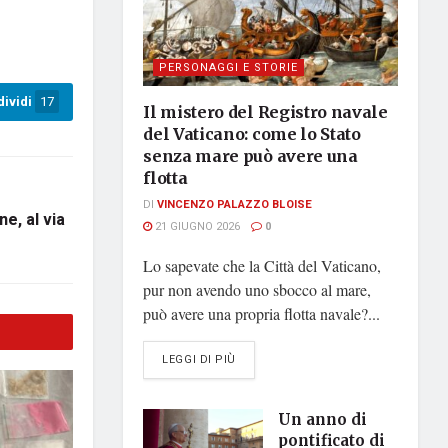
PERSONAGGI E STORIE
ividi
17
Il mistero del Registro navale
del Vaticano: come lo Stato
senza mare può avere una
flotta
DI
VINCENZO PALAZZO BLOISE
e, al via
21 GIUGNO 2026
0
Lo sapevate che la Città del Vaticano,
pur non avendo uno sbocco al mare,
può avere una propria flotta navale?...
DETAILS
LEGGI DI PIÙ
Un anno di
pontificato di