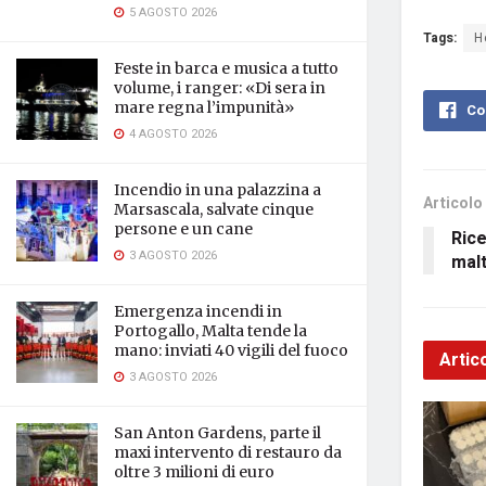
5 AGOSTO 2026
Tags:
H
Feste in barca e musica a tutto
volume, i ranger: «Di sera in
mare regna l’impunità»
Co
4 AGOSTO 2026
Incendio in una palazzina a
Articolo
Marsascala, salvate cinque
persone e un cane
Rice
3 AGOSTO 2026
malt
Emergenza incendi in
Portogallo, Malta tende la
mano: inviati 40 vigili del fuoco
Artico
3 AGOSTO 2026
San Anton Gardens, parte il
maxi intervento di restauro da
oltre 3 milioni di euro