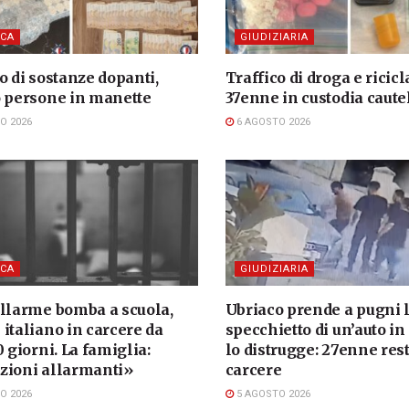
CA
GIUDIZIARIA
o di sostanze dopanti,
Traffico di droga e ricicl
o persone in manette
37enne in custodia caute
O 2026
6 AGOSTO 2026
CA
GIUDIZIARIA
allarme bomba a scuola,
Ubriaco prende a pugni 
italiano in carcere da
specchietto di un’auto in
0 giorni. La famiglia:
lo distrugge: 27enne rest
zioni allarmanti»
carcere
O 2026
5 AGOSTO 2026