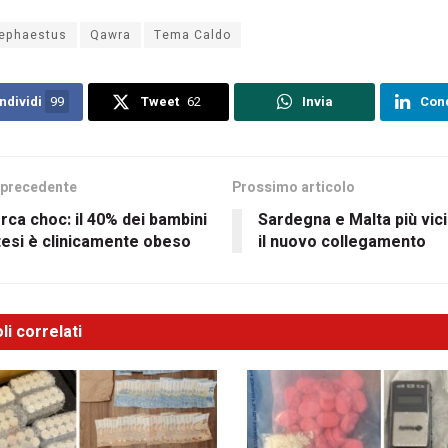
ephaestus
Qawra
Tema Caldo
ndividi
99
Tweet
62
Invia
Cond
 precedente
Prossimo articolo
rca choc: il 40% dei bambini
Sardegna e Malta più vicin
esi è clinicamente obeso
il nuovo collegamento
li correlati