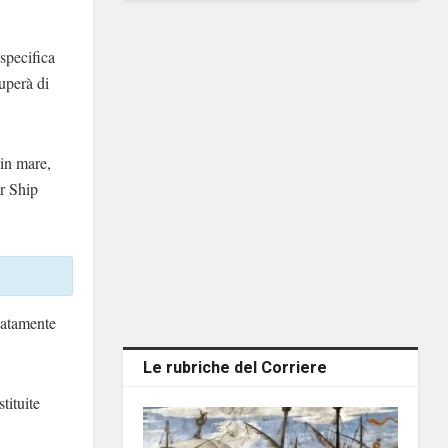
specifica
cuperà di
 in mare,
ar Ship
natamente
Le rubriche del Corriere
tituite