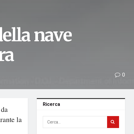
della nave
ra
0
Ricerca
 da
rante la