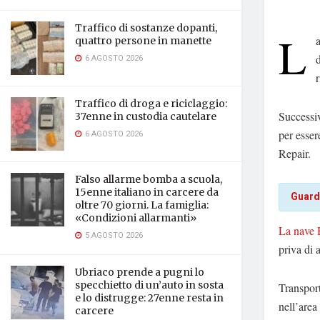
Traffico di sostanze dopanti,
L
quattro persone in manette
d
6 AGOSTO 2026
r
Traffico di droga e riciclaggio:
Successiv
37enne in custodia cautelare
per esser
6 AGOSTO 2026
Repair.
Falso allarme bomba a scuola,
15enne italiano in carcere da
Guard
oltre 70 giorni. La famiglia:
«Condizioni allarmanti»
La nave 
5 AGOSTO 2026
priva di 
Ubriaco prende a pugni lo
specchietto di un’auto in sosta
Transport
e lo distrugge: 27enne resta in
nell’area 
carcere