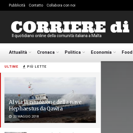
Pubblicità
Contatto
Collabora con noi
Il quotidiano online della comunità italiana a Malta
Attualità
Cronaca
Politica
Economia
Food
ULTIME
PIÙ LETTE
Al via la rimozione della nave
Hephaestus da Qawra
20 MAGGIO 2018