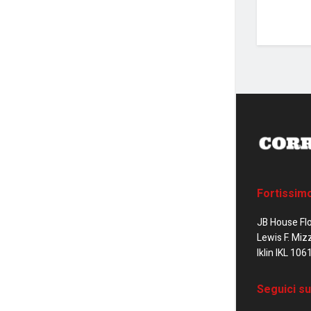
Fortissim
JB House Fl
Lewis F. Miz
Iklin IKL 106
Seguici su