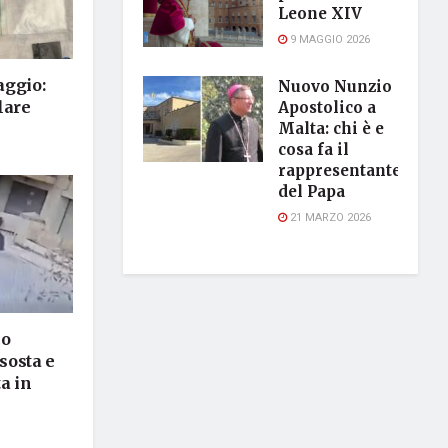
Leone XIV
9 MAGGIO 2026
aggio:
Nuovo Nunzio
lare
Apostolico a
Malta: chi è e
cosa fa il
rappresentante
del Papa
21 MARZO 2026
lo
 sosta e
a in