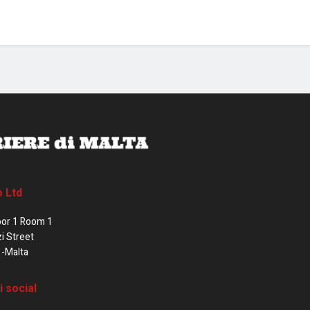
o Ltd
oor 1 Room 1
zi Street
1-Malta
i social