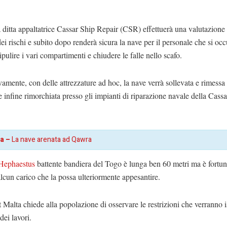
a ditta appaltatrice Cassar Ship Repair (CSR) effettuerà una valutazione 
ei rischi e subito dopo renderà sicura la nave per il personale che si oc
ipulire i vari compartimenti e chiudere le falle nello scafo.
amente, con delle attrezzature ad hoc, la nave verrà sollevata e rimessa
e infine rimorchiata presso gli impianti di riparazione navale della Cass
a –
La nave arenata ad Qawra
Hephaestus
battente bandiera del Togo è lunga ben 60 metri ma è fortu
alcun carico che la possa ulteriormente appesantire.
 Malta chiede alla popolazione di osservare le restrizioni che verranno is
dei lavori.