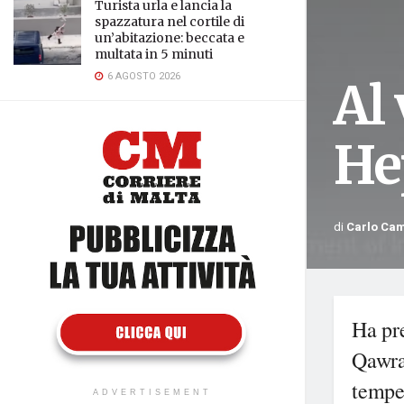
Turista urla e lancia la
spazzatura nel cortile di
un’abitazione: beccata e
multata in 5 minuti
6 AGOSTO 2026
Al 
He
di
Carlo Ca
Ha pr
Qawra 
tempes
ADVERTISEMENT