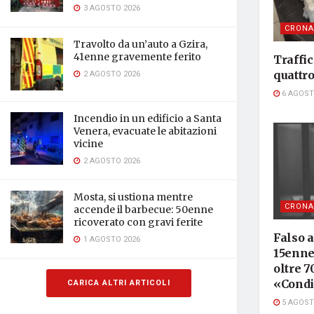
3 AGOSTO 2026
CRONA
Travolto da un’auto a Gzira,
41enne gravemente ferito
Traffic
2 AGOSTO 2026
quattr
6 AGOST
Incendio in un edificio a Santa
Venera, evacuate le abitazioni
vicine
2 AGOSTO 2026
Mosta, si ustiona mentre
CRONA
accende il barbecue: 50enne
ricoverato con gravi ferite
Falso 
1 AGOSTO 2026
15enne 
oltre 7
«Condi
CARICA ALTRI ARTICOLI
5 AGOST