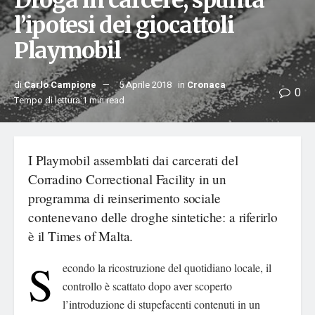
Droga in carcere, spunta
l’ipotesi dei giocattoli
Playmobil
di
Carlo Campione
5 Aprile 2018
in
Cronaca
0
Tempo di lettura:1 min read
I Playmobil assemblati dai carcerati del
Corradino Correctional Facility in un
programma di reinserimento sociale
contenevano delle droghe sintetiche: a riferirlo
è il Times of Malta.
S
econdo la ricostruzione del quotidiano locale, il
controllo è scattato dopo aver scoperto
l’introduzione di stupefacenti contenuti in un