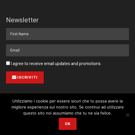
Newsletter
I agree to receive email updates and promotions.
ISCRIVITI
Utilizziamo i cookie per essere sicuri che tu possa avere la
migliore esperienza sul nostro sito. Se continui ad utilizzare
Pubblicità
Collabora con noi
Contatto
Privacy Policy
This website uses cookies. By continuing to use this website you are
questo sito noi assumiamo che tu ne sia felice.
giving consent to cookies being used. Visit our
Privacy and Cookie
© 2023 Corriere di Malta / Fortissimo Ltd
OK
Policy
.
I Agree