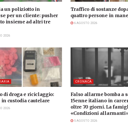
 un poliziotto in
Traffico di sostanze dopa
se per un cliente: pusher
quattro persone in mane
to insieme ad altri tre
6 AGOSTO 2026
i
O 2026
IARIA
CRONACA
o di droga e riciclaggio:
Falso allarme bomba a s
 in custodia cautelare
15enne italiano in carce
oltre 70 giorni. La famigl
O 2026
«Condizioni allarmanti
5 AGOSTO 2026