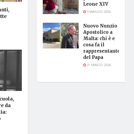
Leone XIV
nti,
9 MAGGIO 2026
tte
Nuovo Nunzio
Apostolico a
Malta: chi è e
cosa fa il
rappresentante
del Papa
21 MARZO 2026
cuola,
re da
ia:
»