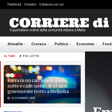
Pubblicità
Contatto
Collabora con noi
Il quotidiano online della comunità italiana a Malta
Attualità
Cronaca
Politica
Economia
Food
ULTIME
PIÙ LETTE
Entra in un cantiere in piena
notte e cade: uomo di 43 anni
gravemente ferito a Mellieha
22 DICEMBRE 2025