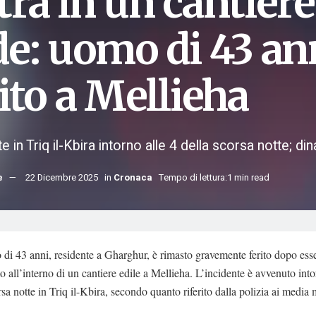
ra in un cantiere
de: uomo di 43 a
ito a Mellieha
te in Triq il-Kbira intorno alle 4 della scorsa notte; di
e
22 Dicembre 2025
in
Cronaca
Tempo di lettura:1 min read
i 43 anni, residente a Gharghur, è rimasto gravemente ferito dopo ess
to all’interno di un cantiere edile a Mellieha. L’incidente è avvenuto into
rsa notte in Triq il-Kbira, secondo quanto riferito dalla polizia ai media 