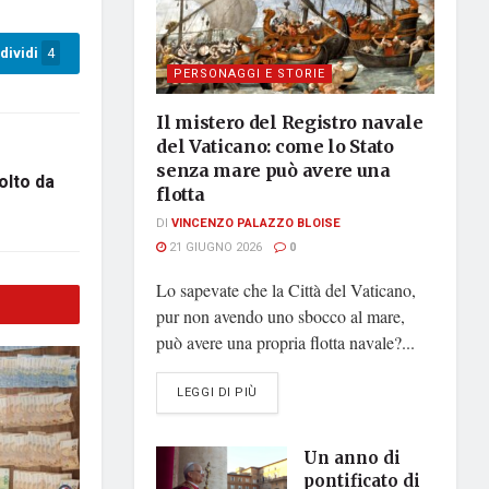
dividi
4
PERSONAGGI E STORIE
Il mistero del Registro navale
del Vaticano: come lo Stato
senza mare può avere una
olto da
flotta
DI
VINCENZO PALAZZO BLOISE
21 GIUGNO 2026
0
Lo sapevate che la Città del Vaticano,
pur non avendo uno sbocco al mare,
può avere una propria flotta navale?...
DETAILS
LEGGI DI PIÙ
Un anno di
pontificato di