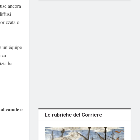
ause ancora
iffusi
torizzata o
 e un’équipe
anza
izia ha
 al canale e
Le rubriche del Corriere