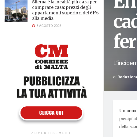
Ent
Sliema è la località più cara per
comprare casa: prezzi degli
appartamenti superiori del 61%
ca
alla media
8 AGOSTO 2026
fer
L’inciden
di
Redazion
Un uomo d
precipita
della sco
ADVERTISEMENT