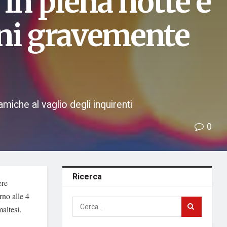
 in piena notte e
nni gravemente
namiche al vaglio degli inquirenti
0
Ricerca
ere
rno alle 4
maltesi.