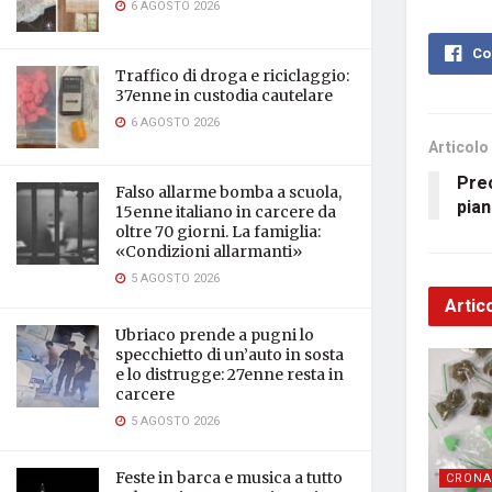
6 AGOSTO 2026
Co
Traffico di droga e riciclaggio:
37enne in custodia cautelare
6 AGOSTO 2026
Articolo
Prec
Falso allarme bomba a scuola,
pian
15enne italiano in carcere da
oltre 70 giorni. La famiglia:
«Condizioni allarmanti»
5 AGOSTO 2026
Artico
Ubriaco prende a pugni lo
specchietto di un’auto in sosta
e lo distrugge: 27enne resta in
carcere
5 AGOSTO 2026
Feste in barca e musica a tutto
CRONA