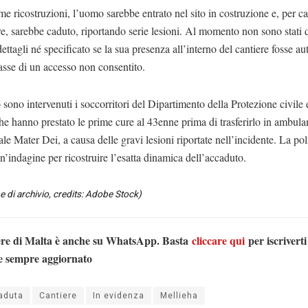
me ricostruzioni, l’uomo sarebbe entrato nel sito in costruzione e, per c
re, sarebbe caduto, riportando serie lesioni. Al momento non sono stati d
 dettagli né specificato se la sua presenza all’interno del cantiere fosse au
ttasse di un accesso non consentito.
 sono intervenuti i soccorritori del Dipartimento della Protezione civile
e hanno prestato le prime cure al 43enne prima di trasferirlo in ambul
ale Mater Dei, a causa delle gravi lesioni riportate nell’incidente. La pol
n’indagine per ricostruire l’esatta dinamica dell’accaduto.
 di archivio, credits: Adobe Stock)
ere di Malta è anche su WhatsApp. Basta
cliccare qui
per iscriverti
e sempre aggiornato
aduta
Cantiere
In evidenza
Mellieha