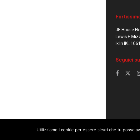
Fortissim
JB House Fl
Lewis F. Miz
Iklin IKL 106
Seguici su
© 2023 Corrier
Utilizziamo i cookie per essere sicuri che tu possa av
This website uses cookies. By continuing to