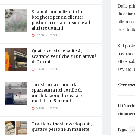
Dalle pri
Scambia un poliziotto in
da chiari
borghese per un cliente:
ulteriori
pusher arrestato insieme ad
altri tre uomini
se si tra
7 AGOSTO 2026
Sul posto
Quattro casi di epatite A,
medica ch
scattano verifiche su un’attività
all’osped
di Qormi
avviato u
7 AGOSTO 2026
Turista urla e lancia la
(immagine
spazzatura nel cortile di
un’abitazione: beccata e
multata in 5 minuti
Il Corri
6 AGOSTO 2026
rimaner
Traffico di sostanze dopanti,
quattro persone in manette
Tags:
c