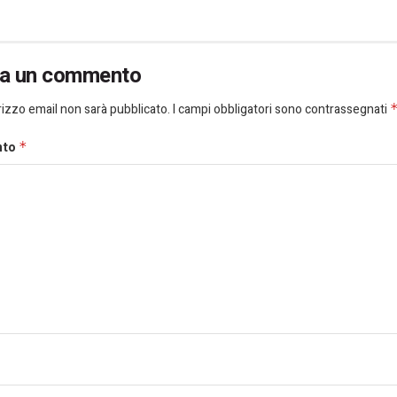
ia un commento
dirizzo email non sarà pubblicato.
I campi obbligatori sono contrassegnati
nto
*