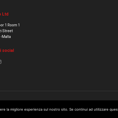
o Ltd
oor 1 Room 1
zi Street
1-Malta
i social
e di Malta / Fortissimo Ltd
ere la migliore esperienza sul nostro sito. Se continui ad utilizzare que
 use this website you are giving consent to cookies being used. Visit ou