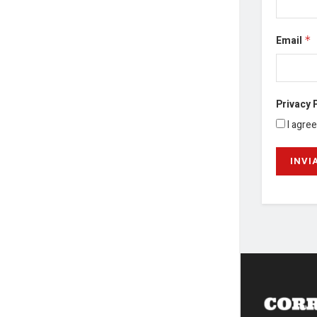
Email
*
Privacy 
I agre