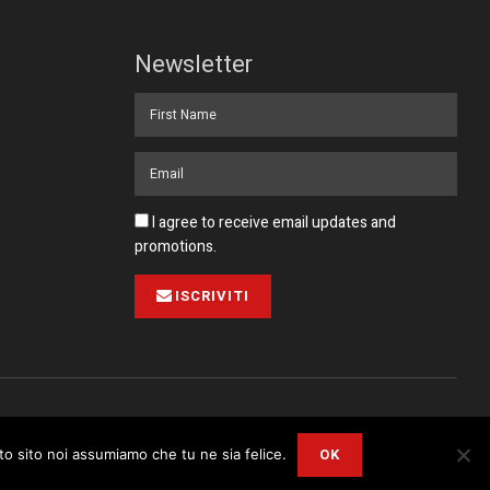
Newsletter
I agree to receive email updates and
promotions.
ISCRIVITI
Pubblicità
Collabora con noi
Contatto
Privacy Policy
OK
sto sito noi assumiamo che tu ne sia felice.
r
Privacy and Cookie Policy
.
I Agree