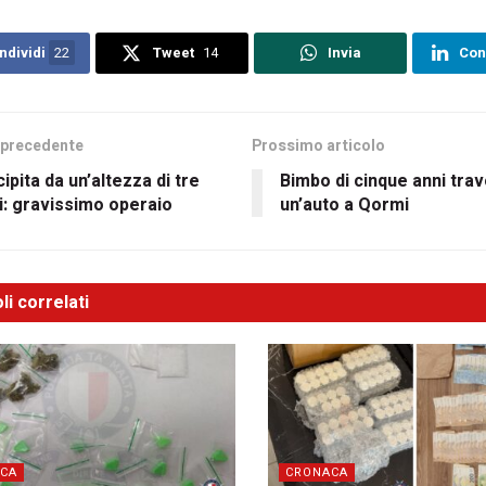
ndividi
22
Tweet
14
Invia
Con
 precedente
Prossimo articolo
ipita da un’altezza di tre
Bimbo di cinque anni trav
i: gravissimo operaio
un’auto a Qormi
li correlati
CA
CRONACA