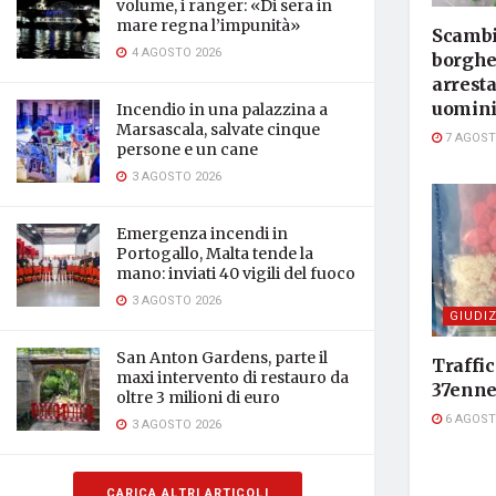
volume, i ranger: «Di sera in
mare regna l’impunità»
Scambia
4 AGOSTO 2026
borghe
arresta
uomin
Incendio in una palazzina a
Marsascala, salvate cinque
7 AGOST
persone e un cane
3 AGOSTO 2026
Emergenza incendi in
Portogallo, Malta tende la
mano: inviati 40 vigili del fuoco
3 AGOSTO 2026
GIUDIZ
San Anton Gardens, parte il
Traffic
maxi intervento di restauro da
37enne
oltre 3 milioni di euro
6 AGOST
3 AGOSTO 2026
CARICA ALTRI ARTICOLI