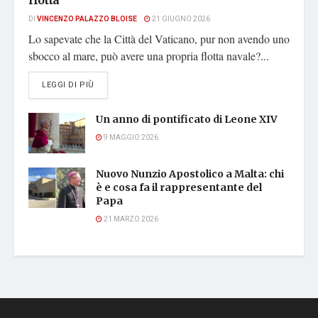
DI
VINCENZO PALAZZO BLOISE
21 GIUGNO 2026
Lo sapevate che la Città del Vaticano, pur non avendo uno
sbocco al mare, può avere una propria flotta navale?...
DETAILS
LEGGI DI PIÙ
Un anno di pontificato di Leone XIV
9 MAGGIO 2026
Nuovo Nunzio Apostolico a Malta: chi
è e cosa fa il rappresentante del
Papa
21 MARZO 2026