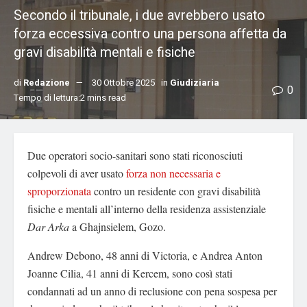
Secondo il tribunale, i due avrebbero usato
forza eccessiva contro una persona affetta da
gravi disabilità mentali e fisiche
di
Redazione
30 Ottobre 2025
in
Giudiziaria
0
Tempo di lettura:2 mins read
Due operatori socio-sanitari sono stati riconosciuti
colpevoli di aver usato
forza non necessaria e
sproporzionata
contro un residente con gravi disabilità
fisiche e mentali all’interno della residenza assistenziale
Dar Arka
a Ghajnsielem, Gozo.
Andrew Debono, 48 anni di Victoria, e Andrea Anton
Joanne Cilia, 41 anni di Kercem, sono così stati
condannati ad un anno di reclusione con pena sospesa per