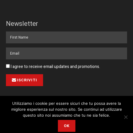
Newsletter
I agree to receive email updates and promotions.
ISCRIVITI
Utilizziamo i cookie per essere sicuri che tu possa avere la
migliore esperienza sul nostro sito. Se continui ad utilizzare
Pubblicità
Collabora con noi
Contatto
Privacy Policy
This website uses cookies. By continuing to use this website you are
questo sito noi assumiamo che tu ne sia felice.
giving consent to cookies being used. Visit our
Privacy and Cookie
© 2023 Corriere di Malta / Fortissimo Ltd
OK
Policy
.
I Agree