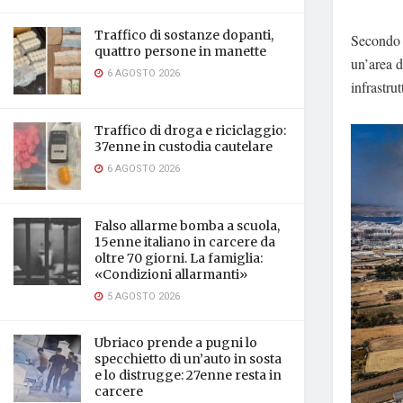
Traffico di sostanze dopanti,
Secondo q
quattro persone in manette
un’area d
6 AGOSTO 2026
infrastrut
Traffico di droga e riciclaggio:
37enne in custodia cautelare
6 AGOSTO 2026
Falso allarme bomba a scuola,
15enne italiano in carcere da
oltre 70 giorni. La famiglia:
«Condizioni allarmanti»
5 AGOSTO 2026
Ubriaco prende a pugni lo
specchietto di un’auto in sosta
e lo distrugge: 27enne resta in
carcere