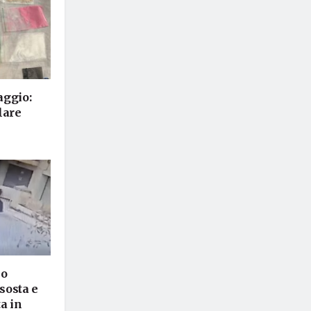
aggio:
lare
lo
 sosta e
a in