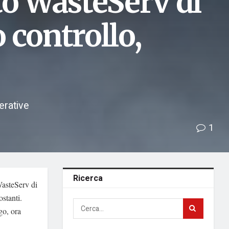
to WasteServ di
 controllo,
erative
1
Ricerca
WasteServ di
stanti.
go, ora