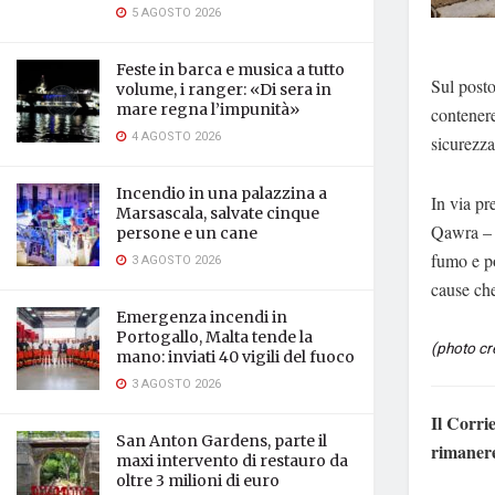
5 AGOSTO 2026
Feste in barca e musica a tutto
Sul posto
volume, i ranger: «Di sera in
mare regna l’impunità»
contenere
4 AGOSTO 2026
sicurezza
Incendio in una palazzina a
In via pr
Marsascala, salvate cinque
Qawra – s
persone e un cane
fumo e po
3 AGOSTO 2026
cause che
Emergenza incendi in
Portogallo, Malta tende la
(photo cre
mano: inviati 40 vigili del fuoco
3 AGOSTO 2026
Il Corri
San Anton Gardens, parte il
rimaner
maxi intervento di restauro da
oltre 3 milioni di euro