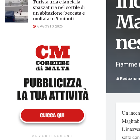
In
Turista urla e lancia la
spazzatura nel cortile di
un’abitazione: beccata e
Ma
multata in 5 minuti
6 AGOSTO 2026
ne
Fiamme in
di
Redazion
Un incend
Maghtab, 
L’interve
sotto con
ADVERTISEMENT