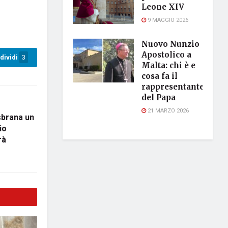
Leone XIV
9 MAGGIO 2026
Nuovo Nunzio
Apostolico a
dividi
3
Malta: chi è e
cosa fa il
rappresentante
del Papa
21 MARZO 2026
sbrana un
io
rà