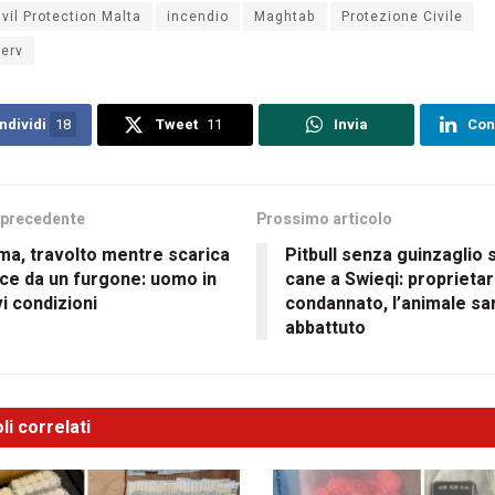
ivil Protection Malta
incendio
Maghtab
Protezione Civile
erv
ndividi
18
Tweet
11
Invia
Con
 precedente
Prossimo articolo
ma, travolto mentre scarica
Pitbull senza guinzaglio 
ce da un furgone: uomo in
cane a Swieqi: proprietar
i condizioni
condannato, l’animale sa
abbattuto
li correlati