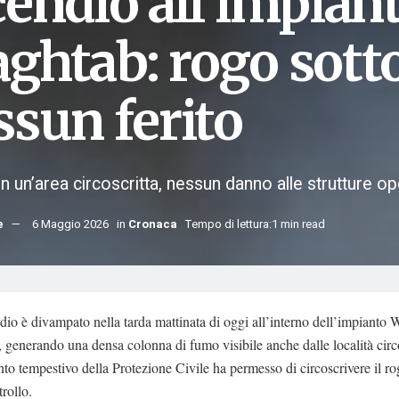
cendio all’impian
ghtab: rogo sotto
ssun ferito
 un’area circoscritta, nessun danno alle strutture op
e
6 Maggio 2026
in
Cronaca
Tempo di lettura:1 min read
io è divampato nella tarda mattinata di oggi all’interno dell’impianto 
generando una densa colonna di fumo visibile anche dalle località circo
nto tempestivo della Protezione Civile ha permesso di circoscrivere il ro
trollo.