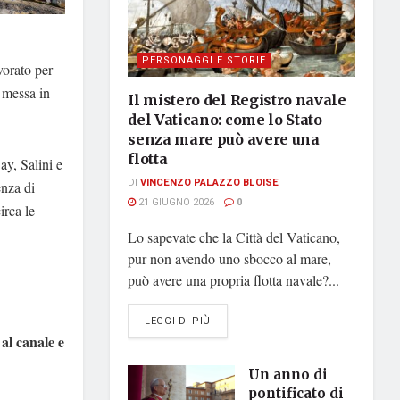
PERSONAGGI E STORIE
vorato per
 messa in
Il mistero del Registro navale
del Vaticano: come lo Stato
senza mare può avere una
flotta
ay, Salini e
DI
VINCENZO PALAZZO BLOISE
enza di
21 GIUGNO 2026
0
irca le
Lo sapevate che la Città del Vaticano,
pur non avendo uno sbocco al mare,
può avere una propria flotta navale?...
DETAILS
LEGGI DI PIÙ
 al canale e
Un anno di
pontificato di