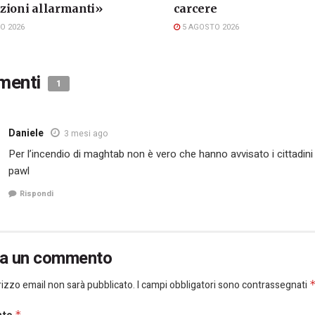
zioni allarmanti»
carcere
O 2026
5 AGOSTO 2026
menti
1
Daniele
3 mesi ago
Per l’incendio di maghtab non è vero che hanno avvisato i cittadini
pawl
Rispondi
ia un commento
dirizzo email non sarà pubblicato.
I campi obbligatori sono contrassegnati
*