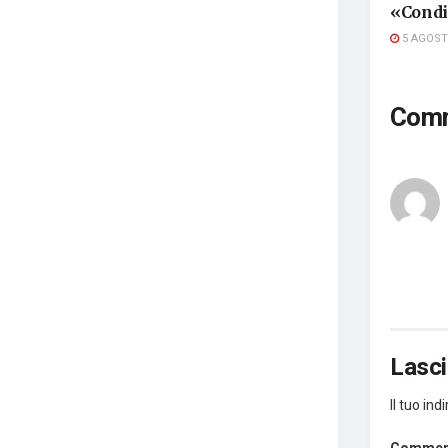
«Condi
5 AGOST
Com
Lasc
Il tuo in