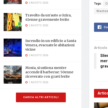
3 AGOSTO 2026
Tags:
C
Wastes
Travolto da un’auto a Gzira,
41enne gravemente ferito
2 AGOSTO 2026
Co
Incendio in un edificio a Santa
Venera, evacuate le abitazioni
Articolo
vicine
Slie
2 AGOSTO 2026
mer
grav
Mosta, si ustiona mentre
accende il barbecue: 50enne
ricoverato con gravi ferite
1 AGOSTO 2026
Artico
CARICA ALTRI ARTICOLI