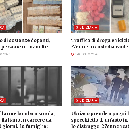
CA
GIUDIZIARIA
o di sostanze dopanti,
Traffico di droga e ricicl
o persone in manette
37enne in custodia caute
O 2026
6 AGOSTO 2026
CA
GIUDIZIARIA
allarme bomba a scuola,
Ubriaco prende a pugni 
italiano in carcere da
specchietto di un’auto in
0 giorni. La famiglia:
lo distrugge: 27enne rest