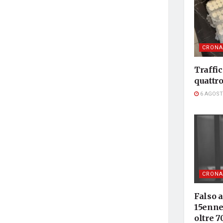
CRONA
Traffic
quattr
6 AGOST
CRONA
Falso 
15enne 
oltre 7