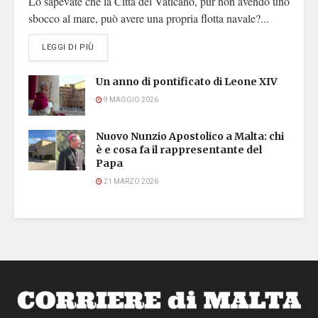
Lo sapevate che la Città del Vaticano, pur non avendo uno
sbocco al mare, può avere una propria flotta navale?...
DETAILS
LEGGI DI PIÙ
Un anno di pontificato di Leone XIV
9 MAGGIO 2026
Nuovo Nunzio Apostolico a Malta: chi
è e cosa fa il rappresentante del
Papa
21 MARZO 2026