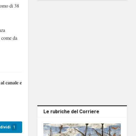
uomo di 38
nza
e, come da
 al canale e
Le rubriche del Corriere
dividi
1