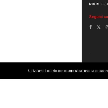
Iklin IKL 106
Seguici su
© 2023 Corrier
Utilizziamo i cookie per essere sicuri che tu possa av
This website uses cookies. By continuing to