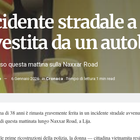
idente stradale a
vestita da un aut
so questa mattina sulla Naxxar Road
e
6 Gennaio 2026
in
Cronaca
Tempo di lettura:1 min read
 di 38 anni è rimasta gravemente ferita in un incidente stradale avvenu
 di questa mattinata lungo Naxxar Road, a Lija.
e prime ricostruzioni della polizia, la donna — cittadina vietnamita resi