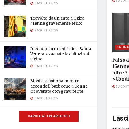
6 AGOST
3 AGOSTO 2026
Travolto da un’auto a Gzira,
41enne gravemente ferito
2 AGOSTO 2026
CRONA
Incendio in un edificio a Santa
Venera, evacuate le abitazioni
vicine
Falso 
15enne 
2 AGOSTO 2026
oltre 7
«Condi
Mosta, si ustiona mentre
accende il barbecue: 50enne
5 AGOST
ricoverato con gravi ferite
1 AGOSTO 2026
Lasc
CARICA ALTRI ARTICOLI