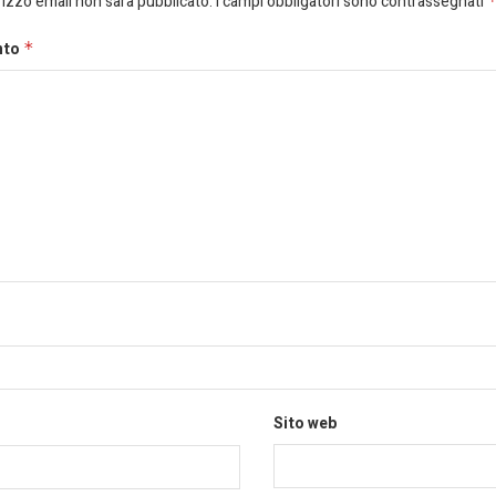
dirizzo email non sarà pubblicato.
I campi obbligatori sono contrassegnati
nto
*
Sito web