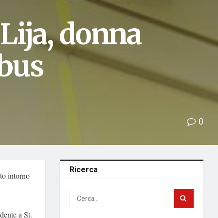
 Lija, donna
obus
0
Ricerca
to intorno
dente a St.