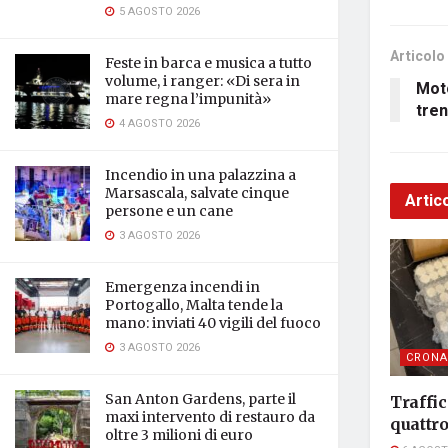
5 AGOSTO 2026
Articolo
Feste in barca e musica a tutto
volume, i ranger: «Di sera in
Moto
mare regna l’impunità»
tre
4 AGOSTO 2026
Incendio in una palazzina a
Marsascala, salvate cinque
Artico
persone e un cane
3 AGOSTO 2026
Emergenza incendi in
Portogallo, Malta tende la
mano: inviati 40 vigili del fuoco
3 AGOSTO 2026
CRONA
San Anton Gardens, parte il
Traffic
maxi intervento di restauro da
quattr
oltre 3 milioni di euro