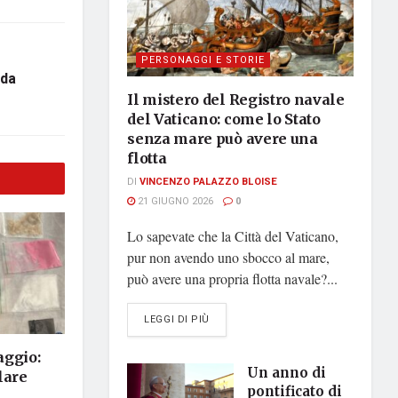
PERSONAGGI E STORIE
 da
Il mistero del Registro navale
del Vaticano: come lo Stato
senza mare può avere una
flotta
DI
VINCENZO PALAZZO BLOISE
21 GIUGNO 2026
0
Lo sapevate che la Città del Vaticano,
pur non avendo uno sbocco al mare,
può avere una propria flotta navale?...
DETAILS
LEGGI DI PIÙ
aggio:
Un anno di
lare
pontificato di