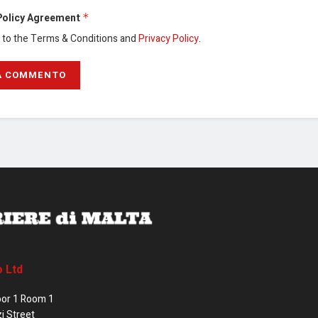
Policy Agreement
*
e to the Terms & Conditions and
Privacy Policy
.
o Ltd
oor 1 Room 1
zi Street