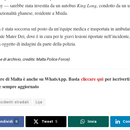
ay — sarebbe stata investita da un autobus
King Long
, condotto da un 
azionalità ghanese, residente a Msida.
è stata soccorsa sul posto da un’équipe medica e trasportata in ambula
ale Mater Dei, dove è in cura per le gravi lesioni riportate nell’incident
a oggetto di indagini da parte della polizia.
 di archivio, credits: Malta Police Force)
ere di Malta è anche su WhatsApp. Basta
cliccare qui
per iscriverti
e sempre aggiornato
ncidenti stradali
Lija
ndividi
8
Tweet
5
Invia
Con