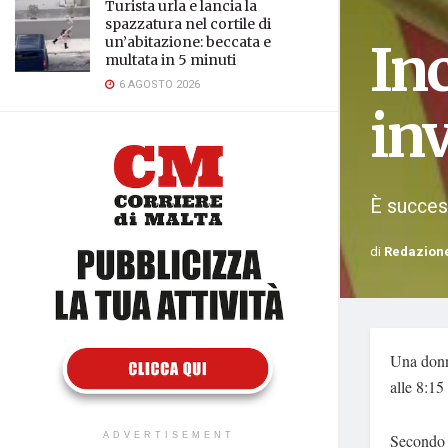
Turista urla e lancia la
spazzatura nel cortile di
un’abitazione: beccata e
Inc
multata in 5 minuti
6 AGOSTO 2026
in
È succes
di
Redazion
Una donna
alle 8:15
Secondo l
ADVERTISEMENT