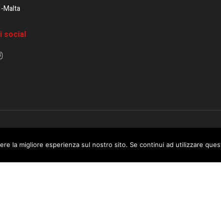
1-Malta
i social
e di Malta / Fortissimo Ltd
ere la migliore esperienza sul nostro sito. Se continui ad utilizzare que
 use this website you are giving consent to cookies being used. Visit ou