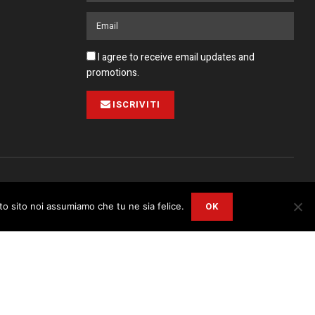
I agree to receive email updates and
promotions.
ISCRIVITI
Pubblicità
Collabora con noi
Contatto
Privacy Policy
OK
sto sito noi assumiamo che tu ne sia felice.
r
Privacy and Cookie Policy
.
I Agree