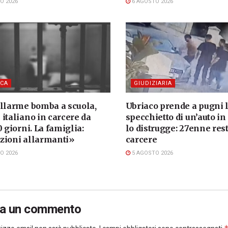
O 2026
6 AGOSTO 2026
CA
GIUDIZIARIA
allarme bomba a scuola,
Ubriaco prende a pugni 
italiano in carcere da
specchietto di un’auto in
0 giorni. La famiglia:
lo distrugge: 27enne rest
zioni allarmanti»
carcere
O 2026
5 AGOSTO 2026
ia un commento