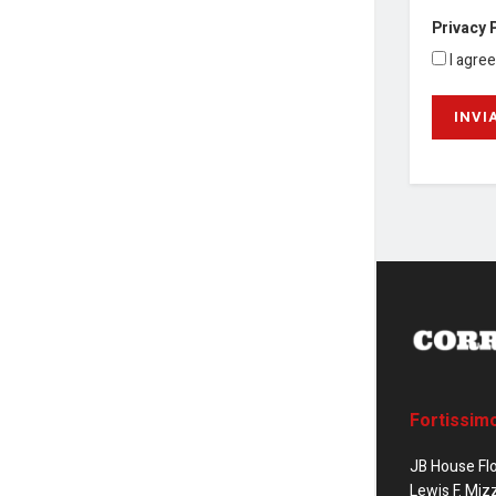
Privacy 
I agre
Fortissim
JB House Fl
Lewis F. Miz