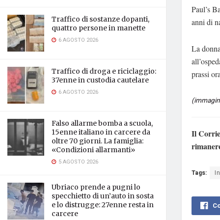
Paul’s B
Traffico di sostanze dopanti,
anni di n
quattro persone in manette
6 AGOSTO 2026
La donna 
all’osped
Traffico di droga e riciclaggio:
prassi or
37enne in custodia cautelare
6 AGOSTO 2026
(immagine
Falso allarme bomba a scuola,
Il Corri
15enne italiano in carcere da
oltre 70 giorni. La famiglia:
rimaner
«Condizioni allarmanti»
5 AGOSTO 2026
Tags:
I
Ubriaco prende a pugni lo
specchietto di un’auto in sosta
e lo distrugge: 27enne resta in
Co
carcere