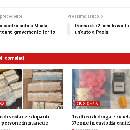
 precedente
Prossimo articolo
 contro auto a Msida,
Donna di 72 anni travolta
ntenne gravemente ferito
un’auto a Paola
li correlati
CA
GIUDIZIARIA
o di sostanze dopanti,
Traffico di droga e ricicl
o persone in manette
37enne in custodia caute