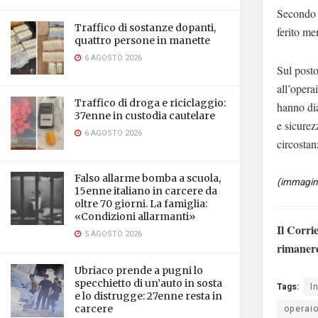
Secondo 
Traffico di sostanze dopanti,
ferito me
quattro persone in manette
6 AGOSTO 2026
Sul posto
all’opera
Traffico di droga e riciclaggio:
hanno dia
37enne in custodia cautelare
e sicurez
6 AGOSTO 2026
circostan
Falso allarme bomba a scuola,
(immagine
15enne italiano in carcere da
oltre 70 giorni. La famiglia:
«Condizioni allarmanti»
Il Corri
5 AGOSTO 2026
rimaner
Ubriaco prende a pugni lo
specchietto di un’auto in sosta
Tags:
I
e lo distrugge: 27enne resta in
operai
carcere