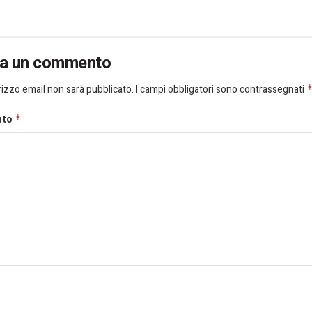
ia un commento
dirizzo email non sarà pubblicato.
I campi obbligatori sono contrassegnati
nto
*