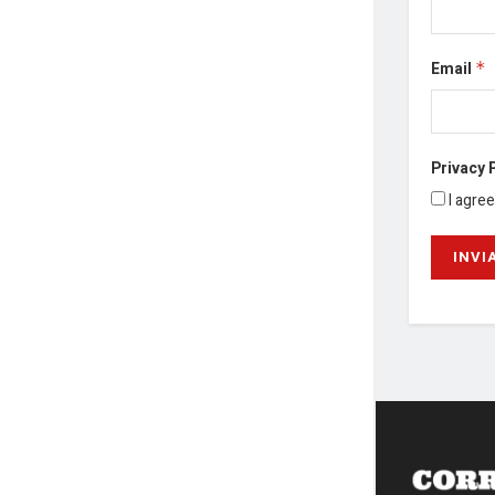
Email
*
Privacy 
I agre