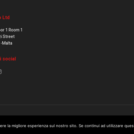
o Ltd
oor 1 Room 1
zi Street
1-Malta
i social
e di Malta / Fortissimo Ltd
ere la migliore esperienza sul nostro sito. Se continui ad utilizzare que
 use this website you are giving consent to cookies being used. Visit ou