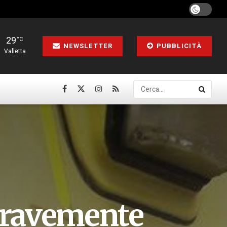
29
°C
NEWSLETTER
PUBBLICITÀ
Valletta
 gravemente