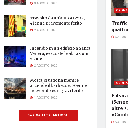
3 AGOSTO 2026
CRONA
Travolto da un’auto a Gzira,
Traffic
41enne gravemente ferito
quattr
2 AGOSTO 2026
6 AGOST
Incendio in un edificio a Santa
Venera, evacuate le abitazioni
vicine
2 AGOSTO 2026
Mosta, si ustiona mentre
CRONA
accende il barbecue: 50enne
ricoverato con gravi ferite
Falso 
1 AGOSTO 2026
15enne 
oltre 7
«Condi
CARICA ALTRI ARTICOLI
5 AGOST