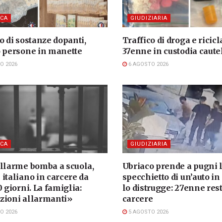
CA
GIUDIZIARIA
o di sostanze dopanti,
Traffico di droga e ricicl
o persone in manette
37enne in custodia caute
O 2026
6 AGOSTO 2026
CA
GIUDIZIARIA
allarme bomba a scuola,
Ubriaco prende a pugni 
italiano in carcere da
specchietto di un’auto in
0 giorni. La famiglia:
lo distrugge: 27enne rest
zioni allarmanti»
carcere
O 2026
5 AGOSTO 2026