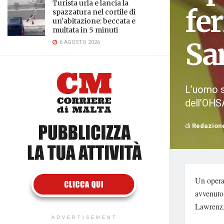
Turista urla e lancia la
fer
spazzatura nel cortile di
un’abitazione: beccata e
multata in 5 minuti
Sa
6 AGOSTO 2026
L’uomo st
dell’OHS
di
Redazion
Un operai
avvenuto 
Lawrenz
ADVERTISEMENT