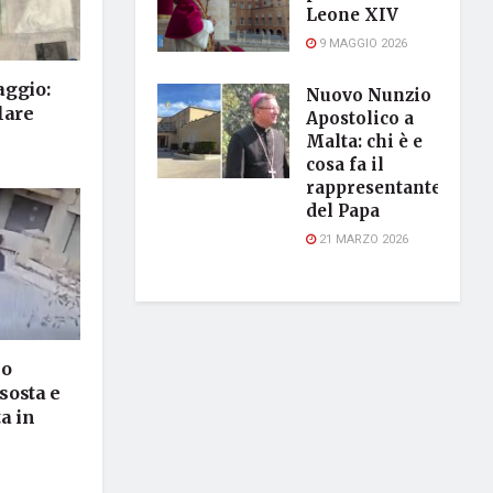
Leone XIV
9 MAGGIO 2026
aggio:
Nuovo Nunzio
lare
Apostolico a
Malta: chi è e
cosa fa il
rappresentante
del Papa
21 MARZO 2026
lo
 sosta e
a in