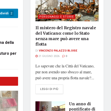
dividi
2
PERSONAGGI E STORIE
Il mistero del Registro navale
del Vaticano: come lo Stato
senza mare può avere una
ma della
flotta
DI
VINCENZO PALAZZO BLOISE
uturo per
21 GIUGNO 2026
0
Lo sapevate che la Città del Vaticano,
pur non avendo uno sbocco al mare,
può avere una propria flotta navale?...
DETAILS
LEGGI DI PIÙ
Un anno di
pontificato di