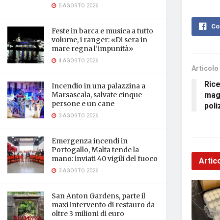
5 AGOSTO 2026
Co
Feste in barca e musica a tutto
volume, i ranger: «Di sera in
mare regna l’impunità»
4 AGOSTO 2026
Articolo
Rice
Incendio in una palazzina a
magi
Marsascala, salvate cinque
persone e un cane
poli
3 AGOSTO 2026
Emergenza incendi in
Portogallo, Malta tende la
mano: inviati 40 vigili del fuoco
Artico
3 AGOSTO 2026
San Anton Gardens, parte il
maxi intervento di restauro da
oltre 3 milioni di euro