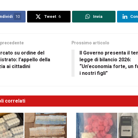
ndividi
10
Tweet
6
Invia
Con
 precedente
Prossimo articolo
rcato su ordine del
Il Governo presenta il te
strato: l’appello della
legge di bilancio 2026:
zia ai cittadini
“Un’economia forte, un f
i nostri figli”
li correlati