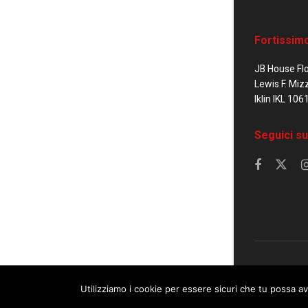
Fortissim
JB House Fl
Lewis F. Miz
Iklin IKL 106
Seguici su
© 2023 Corrier
Utilizziamo i cookie per essere sicuri che tu possa av
This website uses cookies. By continuing to