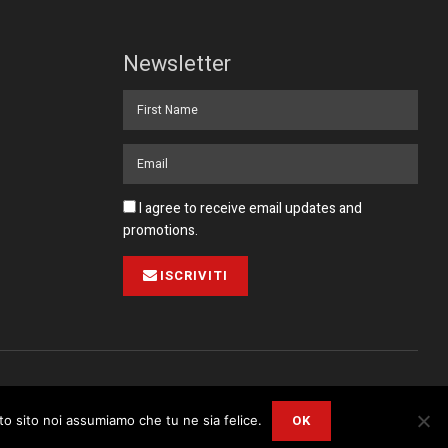
Newsletter
I agree to receive email updates and
promotions.
ISCRIVITI
Pubblicità
Collabora con noi
Contatto
Privacy Policy
OK
sto sito noi assumiamo che tu ne sia felice.
r
Privacy and Cookie Policy
.
I Agree