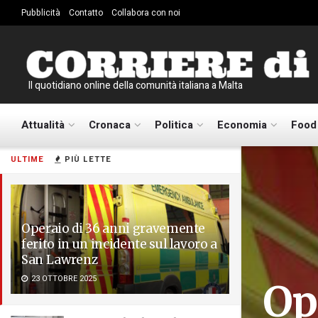
Pubblicità
Contatto
Collabora con noi
Il quotidiano online della comunità italiana a Malta
Attualità
Cronaca
Politica
Economia
Food
ULTIME
PIÙ LETTE
Operaio di 36 anni gravemente
ferito in un incidente sul lavoro a
San Lawrenz
23 OTTOBRE 2025
Op