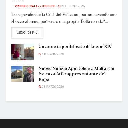
DI
VINCENZO PALAZZO BLOISE
21 GIUGNO 2026
Lo sapevate che la Città del Vaticano, pur non avendo uno
sbocco al mare, può avere una propria flotta navale?...
DETAILS
LEGGI DI PIÙ
Un anno di pontificato di Leone XIV
9 MAGGIO 2026
Nuovo Nunzio Apostolico a Malta: chi
è e cosa fa il rappresentante del
Papa
21 MARZO 2026