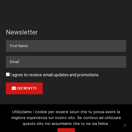
Newsletter
I agree to receive email updates and promotions.
ISCRIVITI
Utilizziamo i cookie per essere sicuri che tu possa avere la
migliore esperienza sul nostro sito. Se continui ad utilizzare
Pubblicità
Collabora con noi
Contatto
Privacy Policy
This website uses cookies. By continuing to use this website you are
questo sito noi assumiamo che tu ne sia felice.
giving consent to cookies being used. Visit our
Privacy and Cookie