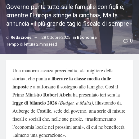
Governo punta tutto sulle famiglie con figli e,
«mentre l’Europa stringe la cinghia», Malta
annuncia «il più grande taglio fiscale di sempre»
di
Redazione
28 Ottobre 2025
in
Economia
0
Tempo di lettura:2 mins read
Una manovra «senza precedenti», «la migliore della
liberare la classe media dalle
storia», che punta a
imposte
e a rafforzare il sostegno alle famiglie. Così il
Robert Abela
Primo Ministro
ha presentato ieri sera la
legge di bilancio 2026
(Budget, a Malta)
, illustrando da
Auberge de Castille, sede del governo, una serie di misure
fiscali e sociali che, nelle sue parole, «trasformeranno
l’economia locale nei prossimi anni», di cui ne beneficerà
«almeno una generazione».