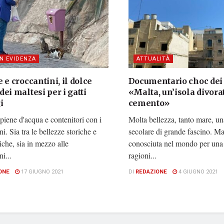
IN EVIDENZA
ATTUALITÀ
 e croccantini, il dolce
Documentario choc dei 
ei maltesi per i gatti
«Malta, un’isola divora
i
cemento»
piene d'acqua e contenitori con i
Molta bellezza, tanto mare, un
ni. Sia tra le bellezze storiche e
secolare di grande fascino. Ma
tiche, sia in mezzo alle
conosciuta nel mondo per una 
i...
ragioni...
ONE
17 GIUGNO 2021
DI
REDAZIONE
4 GIUGNO 2021