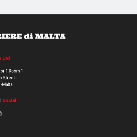
o Ltd
oor 1 Room 1
zi Street
1-Malta
i social