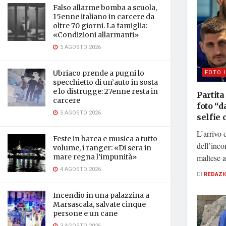
Falso allarme bomba a scuola,
15enne italiano in carcere da
oltre 70 giorni. La famiglia:
«Condizioni allarmanti»
5 AGOSTO 2026
FOTO 
Ubriaco prende a pugni lo
specchietto di un’auto in sosta
e lo distrugge: 27enne resta in
Partita
carcere
foto “d
5 AGOSTO 2026
selfie c
L’arrivo 
Feste in barca e musica a tutto
dell’inco
volume, i ranger: «Di sera in
mare regna l’impunità»
maltese al
4 AGOSTO 2026
DI
REDAZI
Incendio in una palazzina a
Marsascala, salvate cinque
persone e un cane
3 AGOSTO 2026