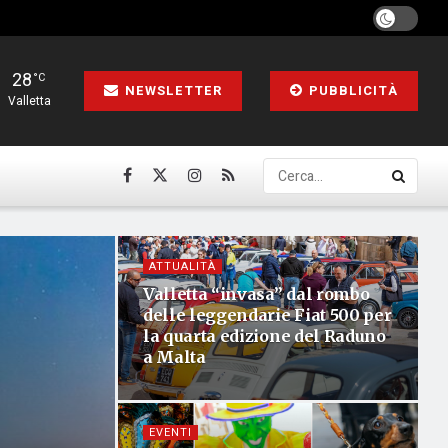
28
°C
NEWSLETTER
PUBBLICITÀ
Valletta
ATTUALITÀ
Valletta “invasa” dal rombo
delle leggendarie Fiat 500 per
la quarta edizione del Raduno
a Malta
EVENTI