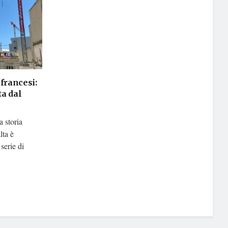
francesi:
ta dal
a storia
lta è
serie di