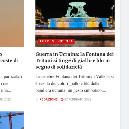
FOTO IN EVIDENZA
o
Guerra in Ucraina: la Fontana dei
 coste di
Tritoni si tinge di giallo e blu in
segno di solidarietà
a particolari
La celebre Fontana dei Tritoni di Valletta si
 cieli
è vestita dei colori giallo e blu della
 una...
bandiera ucraina; un gesto simbolico,...
E 2022
DI
REDAZIONE
27 FEBBRAIO 2022