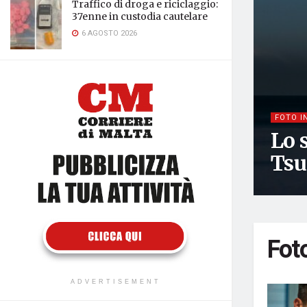
Traffico di droga e riciclaggio:
37enne in custodia cautelare
6 AGOSTO 2026
FOTO I
Lo 
Tsu
Fot
ADVERTISEMENT