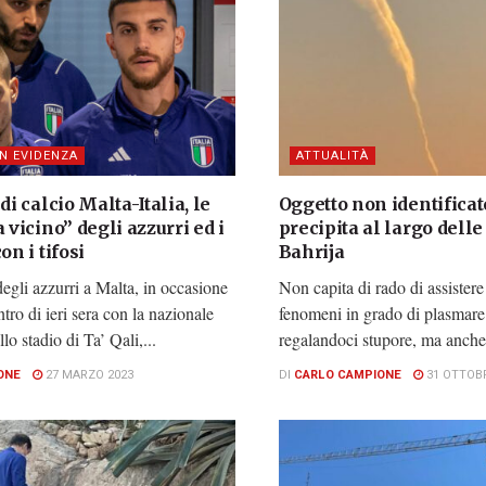
IN EVIDENZA
ATTUALITÀ
 di calcio Malta-Italia, le
Oggetto non identificat
a vicino” degli azzurri ed i
precipita al largo delle
on i tifosi
Bahrija
degli azzurri a Malta, in occasione
Non capita di rado di assistere 
ntro di ieri sera con la nazionale
fenomeni in grado di plasmare i
lo stadio di Ta’ Qali,...
regalandoci stupore, ma anche
ONE
27 MARZO 2023
DI
CARLO CAMPIONE
31 OTTOBR