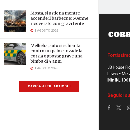
Mosta, si ustiona mentre
accende il barbecue: 50enne
ricoverato con gravi ferite
1 AGOSTO 2026
Mellieha, auto si schianta
contro un palo e invade la
Fortissim
corsia opposta: grave una
bimba di 4 anni
JB House Fl
1 AGOSTO 2026
Lewis F. Miz
Iklin IKL 106
CARICA ALTRI ARTICOLI
Seguici su