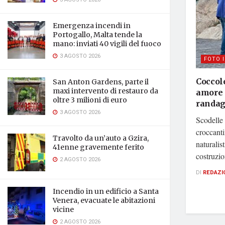
Emergenza incendi in
Portogallo, Malta tende la
mano: inviati 40 vigili del fuoco
3 AGOSTO 2026
FOTO 
Coccole
San Anton Gardens, parte il
maxi intervento di restauro da
amore d
oltre 3 milioni di euro
randag
3 AGOSTO 2026
Scodelle 
croccanti
Travolto da un’auto a Gzira,
naturalis
41enne gravemente ferito
costruzion
2 AGOSTO 2026
DI
REDAZI
Incendio in un edificio a Santa
Venera, evacuate le abitazioni
vicine
2 AGOSTO 2026