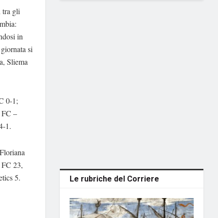
tra gli
ambia:
ndosi in
giornata si
ra, Sliema
C 0-1;
n FC –
4-1.
 Floriana
c FC 23,
tics 5.
Le rubriche del Corriere