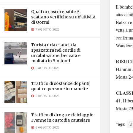
Il bomber
Quattro casi di epatite A,
attaccant
scattano verifiche su un’attività
Balzan e
di Qormi
vetta a u
7 AGOSTO 2026
conferman
Wanderer
Turista urla e lancia la
spazzatura nel cortile di
un’abitazione: beccata e
RISULT
multata in 5 minuti
6 AGOSTO 2026
Hamrun S
Mosta 2-0
Traffico di sostanze dopanti,
quattro persone in manette
CLASS
6 AGOSTO 2026
41, Hibe
Mosta 23
Traffico di droga e riciclaggio:
37enne in custodia cautelare
Tags:
B
6 AGOSTO 2026