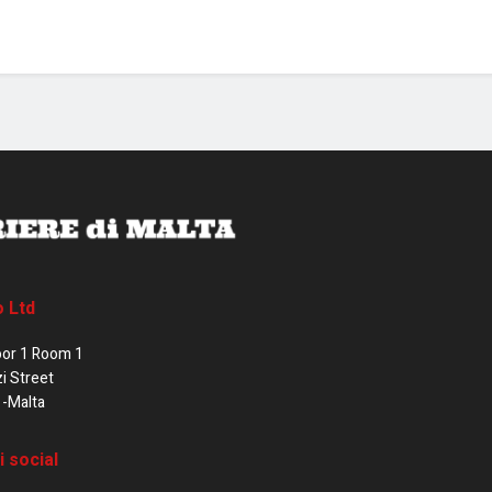
o Ltd
oor 1 Room 1
zi Street
1-Malta
i social