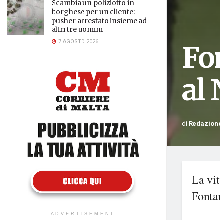
Scambia un poliziotto in
borghese per un cliente:
pusher arrestato insieme ad
altri tre uomini
7 AGOSTO 2026
Fo
al
di
Redazion
La vit
Fonta
ADVERTISEMENT