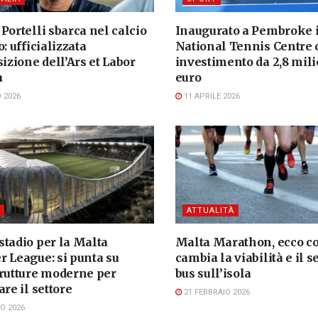
Portelli sbarca nel calcio
Inaugurato a Pembroke i
o: ufficializzata
National Tennis Centre 
sizione dell’Ars et Labor
investimento da 2,8 mili
a
euro
 2026
11 APRILE 2026
ATTUALITÀ
stadio per la Malta
Malta Marathon, ecco 
r League: si punta su
cambia la viabilità e il s
trutture moderne per
bus sull’isola
are il settore
21 FEBBRAIO 2026
O 2026