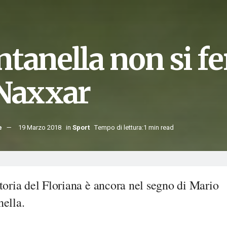
ntanella non si f
 Naxxar
e
19 Marzo 2018
in
Sport
Tempo di lettura:1 min read
toria del Floriana è ancora nel segno di Mario
nella.