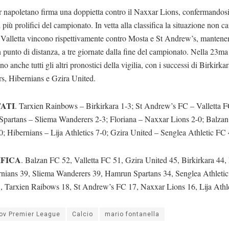
 napoletano firma una doppietta contro il Naxxar Lions, confermandosi 
i più prolifici del campionato. In vetta alla classifica la situazione non c
 Valletta vincono rispettivamente contro Mosta e St Andrew’s, mantene
n punto di distanza, a tre giornate dalla fine del campionato. Nella 23ma 
o anche tutti gli altri pronostici della vigilia, con i successi di Birkirka
s, Hibernians e Gzira United.
ATI
. Tarxien Rainbows – Birkirkara 1-3; St Andrew’s FC – Valletta F
partans – Sliema Wanderers 2-3; Floriana – Naxxar Lions 2-0; Balza
; Hibernians – Lija Athletics 7-0; Gzira United – Senglea Athletic FC 
IFICA
. Balzan FC 52, Valletta FC 51, Gzira United 45, Birkirkara 44,
rnians 39, Sliema Wanderers 39, Hamrun Spartans 34, Senglea Athleti
, Tarxien Raibows 18, St Andrew’s FC 17, Naxxar Lions 16, Lija Athle
ov Premier League
Calcio
mario fontanella