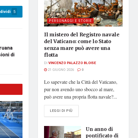
dividi
5
PERSONAGGI E STORIE
Il mistero del Registro navale
del Vaticano: come lo Stato
aruana
senza mare può avere una
ioni di
flotta
DI
VINCENZO PALAZZO BLOISE
21 GIUGNO 2026
0
Lo sapevate che la Città del Vaticano,
pur non avendo uno sbocco al mare,
può avere una propria flotta navale?...
DETAILS
LEGGI DI PIÙ
Un anno di
pontificato di