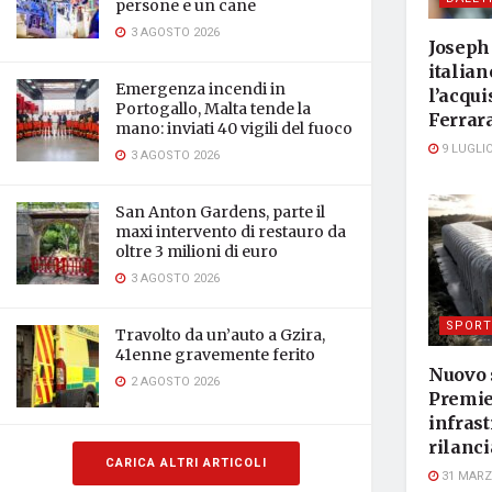
persone e un cane
3 AGOSTO 2026
Joseph 
italian
Emergenza incendi in
l’acqui
Portogallo, Malta tende la
Ferrar
mano: inviati 40 vigili del fuoco
9 LUGLIO
3 AGOSTO 2026
San Anton Gardens, parte il
maxi intervento di restauro da
oltre 3 milioni di euro
3 AGOSTO 2026
SPORT
Travolto da un’auto a Gzira,
41enne gravemente ferito
Nuovo 
2 AGOSTO 2026
Premie
infras
rilanci
CARICA ALTRI ARTICOLI
31 MARZ