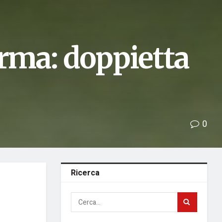
erma: doppietta
0
Ricerca