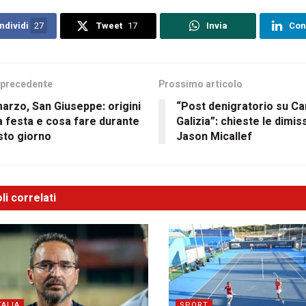
ndividi
27
Tweet
17
Invia
Con
 precedente
Prossimo articolo
arzo, San Giuseppe: origini
“Post denigratorio su C
a festa e cosa fare durante
Galizia”: chieste le dimiss
sto giorno
Jason Micallef
li correlati
TALIA
SPORT