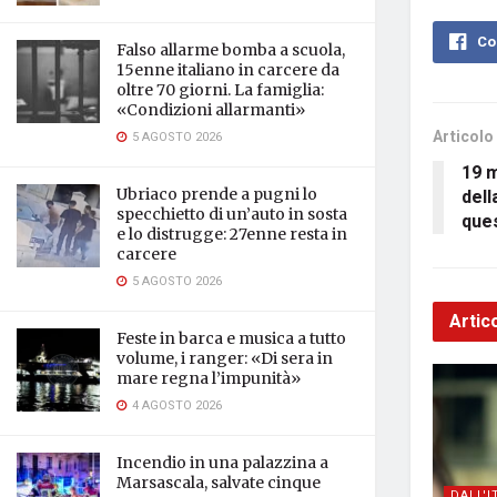
Co
Falso allarme bomba a scuola,
15enne italiano in carcere da
oltre 70 giorni. La famiglia:
«Condizioni allarmanti»
Articolo
5 AGOSTO 2026
19 m
dell
Ubriaco prende a pugni lo
specchietto di un’auto in sosta
que
e lo distrugge: 27enne resta in
carcere
5 AGOSTO 2026
Artico
Feste in barca e musica a tutto
volume, i ranger: «Di sera in
mare regna l’impunità»
4 AGOSTO 2026
Incendio in una palazzina a
Marsascala, salvate cinque
DALL'I