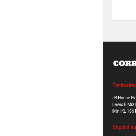
Fortissim
JB House Fl
Lewis F. Miz
Iklin IKL 106
Seguici su