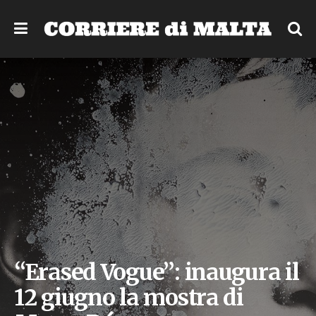
“Erased Vogue”: inaugura il
12 giugno la mostra di